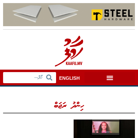
ENGLISH
ހިންދު ރަޖަބް