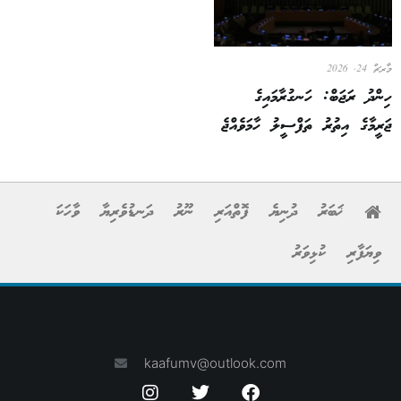
މާރޗް 24, 2026
ހިންދު ރަޖަބް: ހަނގުރާމައިގެ
ޖަރީމާގެ އިތުރު ތަފްސީލު ހާމަވެއްޖެ
ޚަބަރު
ދުނިޔެ
ފޮތްއަރި
ނޫރު
ދަނޑުވެރިޔާ
ވާހަކަ
ވިޔަފާރި
ކުޅިވަރު
kaafumv@outlook.com