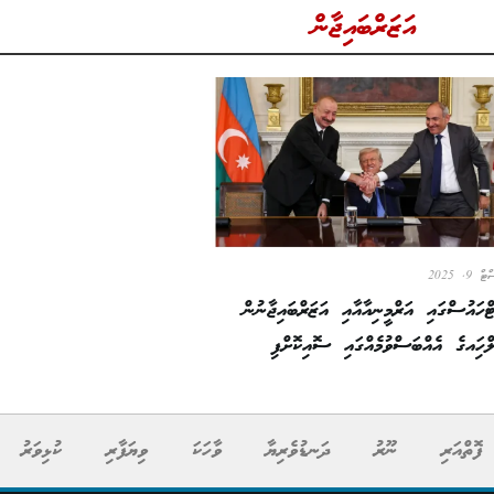
އަޒަރްބައިޖާން
 9, 2025
ޓްހައުސްގައި އަރްމީނިއާއާއި އަޒަރްބައިޖާނުން
ހަިއގެ އެއްބަސްވުމެއްގައި ސޮއިކޮށްފި
ފޮތްއަރި
ނޫރު
ދަނޑުވެރިޔާ
ވާހަކަ
ވިޔަފާރި
ކުޅިވަރު