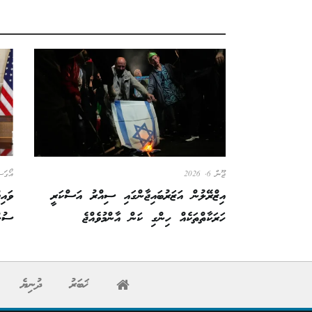
ޖޫން 6, 2026
އޯގަސްޓް
އިޒްރޭލުން އަޒަރުބައިޖާންގައި ސިއްރު އަސްކަރީ
ވައި
ހަރަކާތްތަކެއް ހިންގި ކަން އާންމުވެއްޖެ
ސުލް
ޚަބަރު
ދުނިޔެ