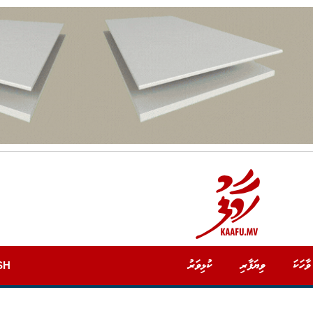
ވާހަކަ
ވިޔަފާރި
ކުޅިވަރު
SH