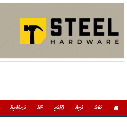
ޚަބަރު
ދުނިޔެ
ފޮތްއަރި
ނޫރު
ދަނޑުވެރިޔާ