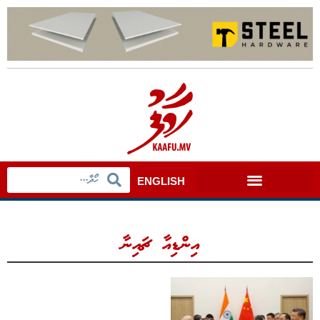
ENGLISH
އިންޑިއާ ޗައިނާ