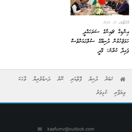
އޮކްޓޯބަރ 23, 2024
އިންޑިއާ ޗައިނާގެ ސަރަހައްދީ
ހަމަޖެހުމުން ދުނިޔޭގެ ސުލްޙައަށްވެސް
ފައިދާ ކުރާނެ: މޮދީ
ޚަބަރު
ދުނިޔެ
ފޮތްއަރި
ނޫރު
ދަނޑުވެރިޔާ
ވާހަކަ
ވިޔަފާރި
ކުޅިވަރު
kaafumv@outlook.com