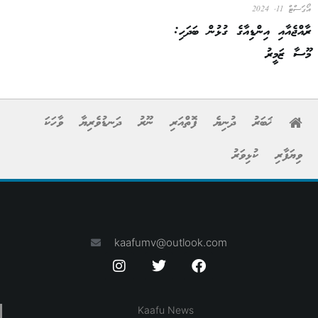
އޯގަސްޓް 11, 2024
ރާއްޖެއާއި އިންޑިއާގެ ގުޅުން ބަދަހި:
މޫސާ ޒަމީރު
ޚަބަރު
ދުނިޔެ
ފޮތްއަރި
ނޫރު
ދަނޑުވެރިޔާ
ވާހަކަ
ވިޔަފާރި
ކުޅިވަރު
kaafumv@outlook.com
Kaafu News