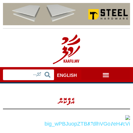
ENGLISH
އެފްކޮން