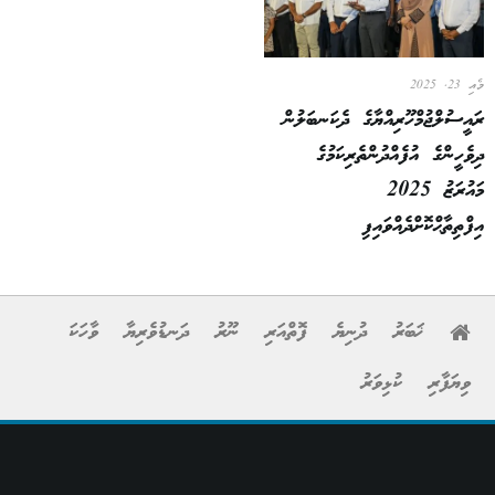
މެއި 23, 2025
ރައީސުލްޖުމްހޫރިއްޔާގެ ދެކަނބަލުން
ދިވެހީންގެ އުފެއްދުންތެރިކަމުގެ
މައުރަޒު 2025
އިފްތިތާޙްކޮށްދެއްވައިފި
ޚަބަރު
ދުނިޔެ
ފޮތްއަރި
ނޫރު
ދަނޑުވެރިޔާ
ވާހަކަ
ވިޔަފާރި
ކުޅިވަރު