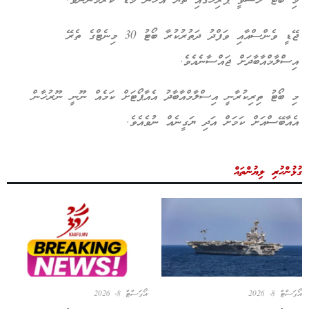
މި ބޯޓު ލަސްވީ ޕެރިހުގައި ތެޔޮ އަޅަން މަޑު ކުރުމުންނެވެ.
ޖޭޑީ ވެންސްއާއި ވަފްދު ދަތުރުކުރާ ބޯޓު 30 މިނެޓްގެ ތެރޭ
އިސްލާމްއާބާދަށް ޖައްސާނެއެވެ.
މި ބޯޓު ތިރިކުރާނީ އިސްލާމްއާބާދު އެއާޕޯޓަށް ކަމެއް ނޫނީ ނޫރުޚާން
އެއާބޭސްއަށް ކަމަށް އަދި ޔަގީނެއް ނުވެއެވެ.
ގުޅުންހުރި ލިޔުންތައް
އޯގަސްޓް 8, 2026
އޯގަސްޓް 8, 2026