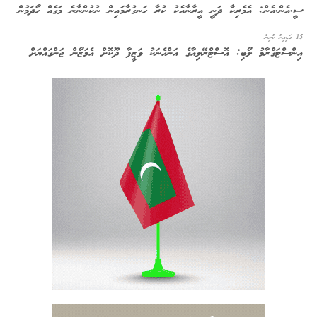
ސީ.އެން.އެން: އެމެރިކާ ދަނީ އީރާނާއެކު ކުރާ ހަނގުރާމައިން ނުކުންނާނެ މަގެއް ހޯދަމުން
15 ގަޑިއިރު ކުރިން
އިންސްޓަގްރާމު ލޯބި: އޮސްޓްރޭލިއާގެ އަންހެނަކު ވަޒީފާ ދޫކޮށް އެމަޒޯން ޖަންގައްޔަށް