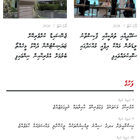
އޯގަސްޓް 7, 2026
އޯގަސްޓް 7, 2026
ސައޫދީއާއި ތުރުކީއާއި ޕާކިސްތާނު
ޖެނޮސައިޑް ކުށްވެރިކޮށް
ލީޑަރުން މައްކާ ދިފާއީ މުއާހަދާގައި
ޒަޔަނިސްޓުންނާ ދެކޮޅު މީހެއްތޯ
ސޮއިކުރައްވައިފި
ބެލުމަށް އެމެރިކާއިން ނިންމައިފި
ފަހުގެ
9 ގަޑިއިރު ކުރިން
އެމެރިކާގެ މަނަވަރުގެ ފަޅުވެރިންގެ އާއިލާތައް ރުޅިގަދަވެއްޖެ
9 ގަޑިއިރު ކުރިން
އިސްރާއީލަށް އދ.ގެ ސިއްރު ލިޔެކިޔުންތަކެއް ލީކުކޮށްލި މައްސަލައެއް ހާމަވެއްޖެ
10 ގަޑިއިރު ކުރިން