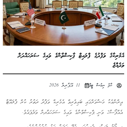
އެމެރިކާގެ ވަފްދުގެ ފްލައިޓް ޕާކިސްތާންގެ ވައިގެ ސަރަހައްދަށް
ވަދެއްޖެ
ކާފު ނިއުސް ޓީމް
11 އޭޕްރިލް 2026
އީރާނާއެކު މަޝްވަރާގައި ބައިވެރިވާ އެމެރިކާ ވަފްދު ދަތުރު ކުރާ ފްލައޮޓް
އެއާފޯސް2 ވަނީ ޕާކިސްތާންގެ ވައިގެ ސަރަހައްދށް ވަދެފައެވެ.