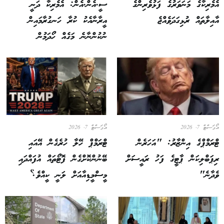
އެމެރިކާގެ މަނަވަރުގެ ފަޅުވެރިންގެ
ސީ.އެން.އެން: އެމެރިކާ ދަނީ
އާއިލާތައް ރުޅިގަދަވެއްޖެ
އީރާނާއެކު ކުރާ ހަނގުރާމައިން
ނުކުންނާނެ މަގެއް ހޯދަމުން
އޯގަސްޓް 7, 2026
އޯގަސްޓް 7, 2026
ޓްރަމްޕްގެ އިންޒާރު: "އަހަރެން
ޓްރަމްޕް ހޭލާ ހުރެގެން އޭއައި
ރިޕަބްލިކަން ޕާޓީގެ ފަހު ރައީސަށް
ބޭނުންކޮށްގެން ފޮޓޯތައް އުފައްދައި
ވެދާނެ"
މީސްމީޑިއާއަށް ލަނީ ކީއްވެ؟