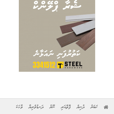
ޚަބަރު
ދުނިޔެ
ފޮތްއަރި
ނޫރު
ދަނޑުވެރިޔާ
ވާހަކަ