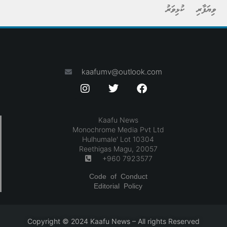
ވިޔަފާރި
ކުޅިވަރު
kaafumv@outlook.com
Kaafu News
Monochrome Media Pvt Ltd
Hulhumale' Lot 10304
Reethigas Magu, 20057
+960 7923577
Code of Conduct
Editorial Policy
Copyright © 2024 Kaafu News – All rights Reserved