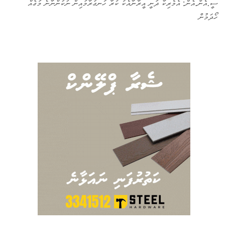
ސީ.އެން.އެން: އެމެރިކާ ދަނީ އީރާނާއެކު ކުރާ ހަނގުރާމައިން ނުކުންނާނެ މަގެއް
ހޯދަމުން