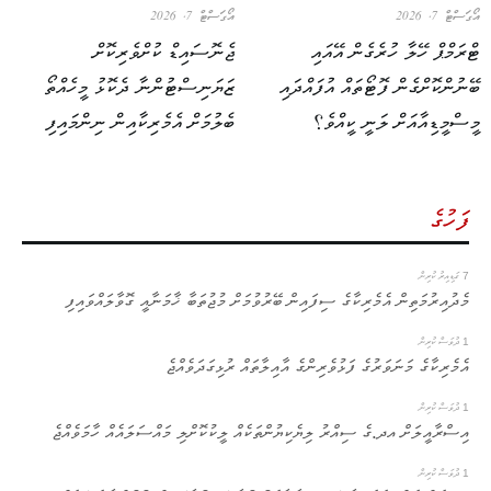
އޯގަސްޓް 7, 2026
އޯގަސްޓް 7, 2026
ޓްރަމްޕް ހޭލާ ހުރެގެން އޭއައި
ޖެނޮސައިޑް ކުށްވެރިކޮށް
ބޭނުންކޮށްގެން ފޮޓޯތައް އުފައްދައި
ޒަޔަނިސްޓުންނާ ދެކޮޅު މީހެއްތޯ
މީސްމީޑިއާއަށް ލަނީ ކީއްވެ؟
ބެލުމަށް އެމެރިކާއިން ނިންމައިފި
ފަހުގެ
7 ގަޑިއިރު ކުރިން
މެދުއިރުމަތިން އެމެރިކާގެ ސިފައިން ބޭރުވުމަށް މުޖުތަބާ ޚާމަނާއީ ގޮވާލައްވައިފި
1 ދުވަސް ކުރިން
އެމެރިކާގެ މަނަވަރުގެ ފަޅުވެރިންގެ އާއިލާތައް ރުޅިގަދަވެއްޖެ
1 ދުވަސް ކުރިން
އިސްރާއީލަށް އދ.ގެ ސިއްރު ލިޔެކިޔުންތަކެއް ލީކުކޮށްލި މައްސަލައެއް ހާމަވެއްޖެ
1 ދުވަސް ކުރިން