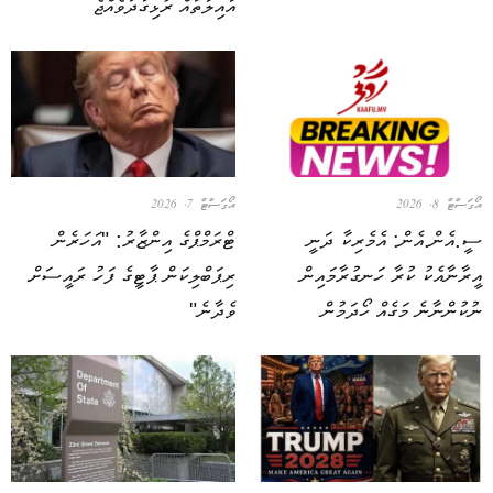
އާއިލާތައް ރުޅިގަދަވެއްޖެ
އޯގަސްޓް 8, 2026
އޯގަސްޓް 7, 2026
ސީ.އެން.އެން: އެމެރިކާ ދަނީ
ޓްރަމްޕްގެ އިންޒާރު: "އަހަރެން
އީރާނާއެކު ކުރާ ހަނގުރާމައިން
ރިޕަބްލިކަން ޕާޓީގެ ފަހު ރައީސަށް
ނުކުންނާނެ މަގެއް ހޯދަމުން
ވެދާނެ"