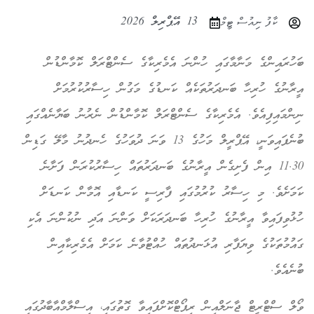
13 އޭޕްރިލް 2026
ކާފު ނިއުސް ޓީމް
ބަހުރައިންގެ މަނާމާގައި ހުންނަ އެމެރިކާގެ ސެންޓްރަލް ކޮމާންޑުން
އީރާނުގެ ހުރިހާ ބަނދަރުތަކެއް ކަނޑުގެ މަގުން ހިސާރުކުރުމަށް
ނިންމައިފިއެވެ. އެމެރިކާގެ ސެންޓްރަލް ކޮމާންޑުން ނެރުނު ބަޔާނެއްގައި
ބުނެފައިވަނީ، އޭޕްރީލް މަހުގެ 13 ވަނަ ދުވަހުގެ ހެނދުނު މާލޭ ގަޑިން
11.30 އިން ފެށިގެން އީރާނުގެ ބަނދަރުތައް ހިސާރުކުރަން ފަށާނެ
ކަމަށެވެ. މި ހިސާރު ކުރުމުގައި ފާރިސީ ކަނޑާއި އޮމާން ކަނޑަށް
ހުޅުވިފައިވާ އީރާނުގެ ހުރިހާ ބަނދަރަކަށް ވަންނަ އަދި ނުކުންނަ އެކި
ގައުމުތަކުގެ ވިޔަފާރި އުޅަނދުތައް ހުއްޓުވާނެ ކަމަށް އެމެރިކާއިން
ބުނެއެވެ.
ވޯލް ސްޓްރީޓް ޖާނަލްއިން ރިޕޯޓްކޮށްފައިވާ ގޮތުގައި، އިސްލާމްއާބާދުގައި