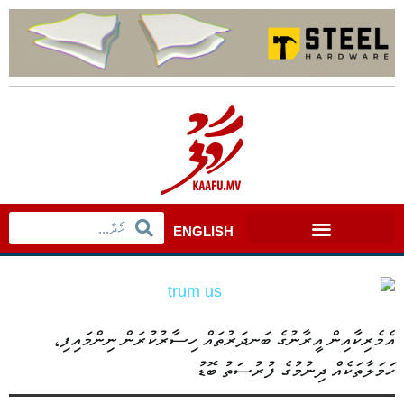
ENGLISH
އެމެރިކާއިން އީރާނުގެ ބަނދަރުތައް ހިސާރުކުރަން ނިންމައިފި،
ހަމަލާތަކެއް ދިނުމުގެ ފުރުސަތު ބޮޑު