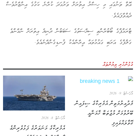
އޮތް ތަނުގައި މި ހިސާރު އިތުރަށް ވަރުގަދަ ކުރާނެ ކަމުގެ އިންޒާރުވެސް
ދެއްވާފައެވެ.
ޓްރަމްޕްގެ ބޯބުރާންތި ސިޔާސަތުގެ ސަބަބުން ދުނިޔެ އިތުރަށް ނާމާންވެ
ގަލްފްގެ އަރަބި ގައުމުތައް އީރާނާއެކު ފުނޑިގެންދާނެއެވެ.
ގުޅުންހުރި ލިޔުންތައް
އޯގަސްޓް 9, 2026
މެދުއިރުމަތިން އެމެރިކާގެ ސިފައިން
ބޭރުވުމަށް މުޖުތަބާ ޚާމަނާއީ
އޯގަސްޓް 8, 2026
ގޮވާލައްވައިފި
އެމެރިކާގެ މަނަވަރުގެ ފަޅުވެރިންގެ