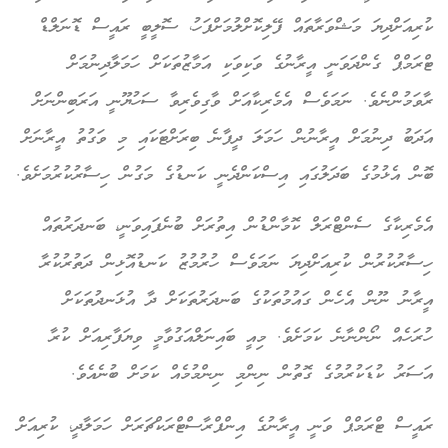
ކުރިއަށްދިޔަ މަޝްވަރާތައް ފޭލިކޮށްލުމަށްފަހު، ސޮލީބީ ރައީސް ޑޮނަލްޑް
ޓްރަމްޕް ގެންދަވަނީ އީރާނުގެ ވަކިވަކި އަމާޒުތަކަށް ހަމަލާދިނުމަށް
ރާވަމުންނެވެ. ނަމަވެސް އެމެރިކާއަށް ވާގިވެރިވާ ސަހުޔޫނީ އަރަބިންނަށް
އަދަބު ދިނުމަށް އީރާނުން ހަމަލަ ދީފާނެ ބިރަށްޓަކައި މި ވަގުތު އީރާނަށް
ބޮން އެޅުމުގެ ބަދަލުގައި އިސްކަންދެނީ ކަނޑުގެ މަގުން ހިސާރުކުރުމަށެވެ.
އެމެރިކާގެ ސެންޓްރަލް ކޮމާންޑުން އިތުރަށް ބުނެފައިވަނީ، ބަނދަރުތައް
ހިސާރުކުރުން ކުރިއަށްދިޔަ ނަމަވެސް ހުރުމުޒު ކަނޑުއޮޅިން ދަތުރުކުރާ
އީރާނު ނޫން އެހެން ގައުމުތަކުގެ ބަނދަރުތަކަށް ދާ އުޅަނދުތަކަށް
ހުރަހެއް ނޯންނާނެ ކަމަށެވެ. މިއީ ބައިނަލްއަގުވާމީ ވިޔަފާރިއަށް ކުރާ
އަސަރު ކުޑަކުރުމުގެ ގޮތުން ނިންމި ނިންމުމެއް ކަމަށް ބުނެއެވެ.
ރައީސް ޓްރަމްޕް ވަނީ އީރާނުގެ އިންފްރާސްޓްރަކްޗަރަށް ހަމަލާދީ، ކުރިއަށް