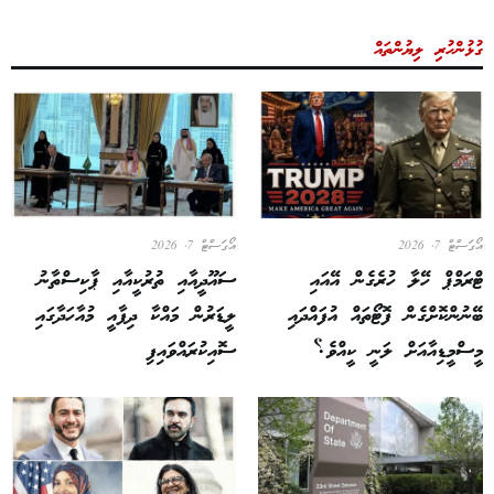
ގުޅުންހުރި ލިޔުންތައް
އޯގަސްޓް 7, 2026
އޯގަސްޓް 7, 2026
ޓްރަމްޕް ހޭލާ ހުރެގެން އޭއައި
ސައޫދީއާއި ތުރުކީއާއި ޕާކިސްތާނު
ބޭނުންކޮށްގެން ފޮޓޯތައް އުފައްދައި
ލީޑަރުން މައްކާ ދިފާއީ މުއާހަދާގައި
މީސްމީޑިއާއަށް ލަނީ ކީއްވެ؟
ސޮއިކުރައްވައިފި