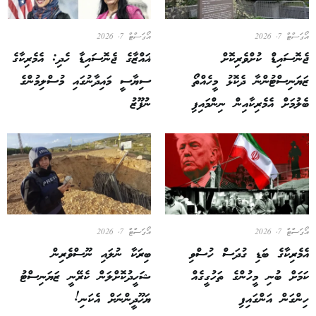
އޯގަސްޓް 7, 2026
އޯގަސްޓް 7, 2026
ޖެނޮސައިޑް ކުށްވެރިކޮށް
ޣައްޒާގެ ޖެނޮސައިޑާ ހެދި: އެމެރިކާގެ
ޒަޔަނިސްޓުންނާ ދެކޮޅު މީހެއްތޯ
ސިޔާސީ މައިދާނުގައި މުސްލިމުންގެ
ބެލުމަށް އެމެރިކާއިން ނިންމައިފި
ނުފޫޒު
އޯގަސްޓް 7, 2026
އޯގަސްޓް 7, 2026
އެމެރިކާގެ ބަޑި ގުދަސް ހުސްވި
ބިރަކާ ނުލައި ނޫސްވެރިން
ކަމަށް ބުނި މީހުންގެ ތަހުގީގެއް
ޝަހީދުކޮށްލަން ކެރޭނީ ޒަޔަނިސްޓު
ހިންގަން އަންގައިފި
ޔަހޫދީންނަށް އެކަނި!