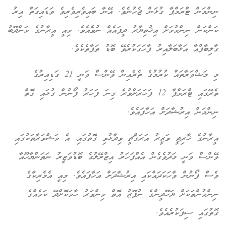
ނިންމަން ޓްރަމްޕާ ގުޅަން ޖެހުނެވެ. އޭނާ ބައިވެރިވެރިވެ ވަޑައިގަތް އިރު
ކަންކަން ނިންމުމަށް އިޚުތިޔާރު ދީފައެއް ނުވެެއެވެ. މިއީ އީރާނުގެ މަންދޫބު
ގާލިބާފްއާ އަޅާބަލާއިރު ފާހަގަކުރެވޭ ބޮޑު ތަފާތެކެވެ.
މި މަޝްވަރާތައް ކުރުމުގެ ތެރެއިން ވޭންސް ވަނީ 21 ގަޑިއިރުގެ
ތެރޭގައި ޓްރަމްޕާ 12 ފަހަރަށްވުރެ ގިނަ ފަހަރު ފޯނުން ގުޅައި ގޮތް
ނިންމަން އިރުޝާދަށް އަހާފައެވެ.
އީރާނުގެ ޚާރިޖީ ވަޒީރު އަރަގްޗީ ވިދާޅުވި ގޮތުގައި، އެ މަޝްވަރާތަކުގައި
ވޭންސް ވަނީ މަދުވެގެން އެއްފަހަރު އިޒްރޭލުގެ ބޮޑުވަޒީރު ނަތަންޔާހޫއާ
ވެސް ފޯނުން ވާހަކަދައްކައި އިރުޝާދަށް އަހާފައެވެ. މިއީ އެމެރިކާގެ
ނިންމުންތަކަށް ޔަހޫދީންގެ ނުފޫޒު އޮތް މިންވަރު ހާމަކޮށްދޭ ކަމެއްގެ
ގޮތުގައި ސިފަކުރެއެވެ.