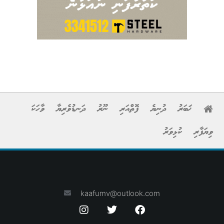
ޚަބަރު
ދުނިޔެ
ފޮތްއަރި
ނޫރު
ދަނޑުވެރިޔާ
ވާހަކަ
ވިޔަފާރި
ކުޅިވަރު
kaafumv@outlook.com