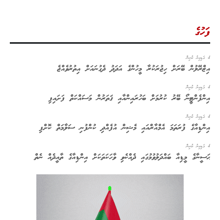
ފަހުގެ
4 ގަޑިއިރު ކުރިން
އިޒްރޭލުން ބޭރަށް ހިޖުރަކުރާ މީހުންގެ އަދަދު ދެގުނައަށް އިތުރުވެއްޖެ
4 ގަޑިއިރު ކުރިން
އިންފެންޓީނޯ ބޭރު ކުރުމަށް ބަހުރައިންއާއި ޤަތަރުން މަސައްކަތް ފަށައިފި
4 ގަޑިއިރު ކުރިން
އިންޑިއާގެ ފުރަތަމަ އެމްއާރްއައި މެޝިން އުފެއްދި ކުންފުނި ސަލާމަތް ކޮށްފި
4 ގަޑިއިރު ކުރިން
ޙަސީނާގެ މީޑިއާ ބައްދަލުވުމުގައި ދެއްކެވި ވާހަކަތަކަށް އިންޑިއާގެ ތާއީދެއް ނެތް