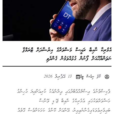
އެމެރިކާ ނާއިބް ރައީސް މަޝްވަރާގެ އިރުޝާދަށް ޓްރަމްޕާ
ނަތަންޔާހޫއަށް ފޯނުން ގުޅުއްވަމުން ގެންދެވި
ކާފު ނިއުސް ޓީމް
13 އޭޕްރިލް 2026
ޕާކިސްތާނުގެ އިސްލާމްއާބާދުގައި އީރާނާއެކު ކުރިއަށްދިޔަ މުހިންމު
މަޝްވަރާތަކުގައި އެމެރިކާގެ ނާއިބް ޖޭ.ޑީ ވޭންސް
ބައިވެރިވެވަޑައިގެންނެވިއިރު، އޭނާއަށް ކޮންމެ ކަމަކަށްވެސް ގޮތެއް