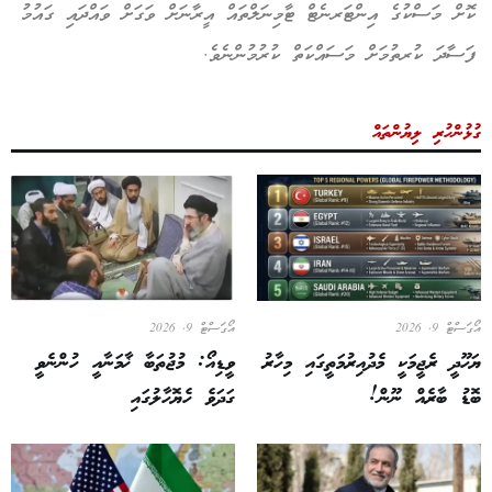
ކޮށް މަސްކުގެ އިންޓަރނެޓް ޓާމިނަލްތައް އީރާނަށް ވަގަށް ވައްދައި ގައުމު
ފަސާދަ ކުރތުމަށް މަސައްކަތް ކުރުމުންނެވެ.
ގުޅުންހުރި ލިޔުންތައް
އޯގަސްޓް 9, 2026
އޯގަސްޓް 9, 2026
ޔަހޫދީ ރެޖީމަކީ މެދުއިރުމަތީގައި މިހާރު
ވީޑިއޯ: މުޖުތަބާ ޚާމަނާއީ ހުންނެވީ
ބޮޑު ބާރެއް ނޫން!
ގަދަވެ ހެޔޮހާލުގައި