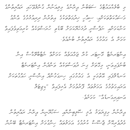
މި ބްލެކްއައުޓްގެ ސަބަބުން އީރާނުގެ މިލިއަނުން ގުނާލެވޭހައި ރައްޔިތުންގެ
މަސައްކަތްތަކަށާއި، ސިއްހީ ޚިދުމަތްތަކުގެ އިތުރުން ދިރިއުޅުމުގެ އާންމު
ކަންކަމަށާއި ނަފްސާނީ ދުޅަހެޔޮކަމަށް ބޮޑެތި ހުރަސްތަކެއް ކުރިމަތިވެފައިވާ
ކަމަށް އެ ގައުމުގެ ރައްޔިތުން ބުނެއެވެ.
އިންޓަރނެޓް މޮނިޓަރ ކުރާ ޖަމާއަތެއް ކަމަށްވާ ނެޓްބްލޮކްސް އިން
ބުނެފައިވަނީ، މިގޮތަށް ގިނަ ދުވަސްތަކެއް ވަންދެން އިންޓަރނެޓް
ކަނޑާލާފައި އޮތުމަކީ އެ ގައުމުގައި ހިނގަމުންދާ އިންސާނީ ހައްގުތަކަށް
އަރައިގަތުމުގެ އަމަލުތައް ފޮރުވުމަށް އެޅިފައިވާ "ޑިޖިޓަލް
އަނދިރިގަނޑެއް" ކަމަށެވެ.
އީރާނުން މިފިޔަވަޅު އެޅީ ސޮލީބީންނާއި ސަހުޔޫނީން އީރާނު ރައްޔިތުން
މެދުވެރިކޮށް ޖާސޫސް ކުރުމުގެ އަމަލުތައް ހިންގުމަށް އިންޓަރނެޓް ބޭނުން