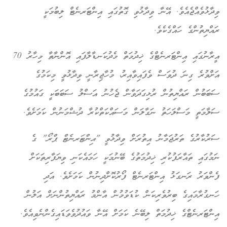
ވިދާޅުވެއްޖެއެވެ. އޭނާ ވިދާޅުވި ގޮތުގައި އިންޓަރނެޓް ލިބުމަކީ
ރައްޔިތުންގެ ހައްގެކެވެ.
އީރާނުގައި އިންޓަރނެޓްގެ ޚިދުމަތް މެދުކަނޑާލާފައި އޮންނާތާ މިހާރު 70
އަށްވުރެ ގިނަ ދުވަސް ވެފައިވާއިރު، މުހާޖިރާނީ ވިދާޅުވީ މިކަމުގެ
ސަބަބުން ރައްޔިތުން ރުޅިގަދަވާން ޖެހުނު އަސްލު ސަބަބަކީ ގައުމުގެ
ސަލާމަތީ މަސްލަހަތު ނަގާލަން މަސައްކަތްކުރާ ދުޝްމަނުން ކަމަށެވެ.
ސަރުކާރުގެ ތަރުޖަމާނު އިތުރަށް ވިދާޅުވީ
"އިންޓަރނެޓް ޕްރޯ"
ގެ
ނަމުގައި ތައާރަފުކުރި ޚިދުމަތުގެ ބޭނުމަކީ ހަމައެކަނި ވިޔަފާރިތަކަށް
ފެންވަރު ރަނގަޅު އިންޓަރނެޓް ފޯރުކޮށްދިނުން ކަމަށެވެ. އަދި
ހަނގުރާމައިގެ ބިރުވެރިކަން ކުޑަވުމުން އާންމު ރައްޔިތުންނަށް އަލުން
އިންޓަރނެޓްގެ ޚިދުމަތް ލިބޭނެ ކަމަށް އޭނާ ވައުދުވެވަޑައިގެންނެވިއެވެ.