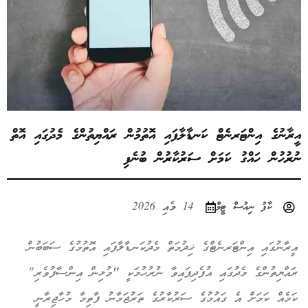
އީރާނުގެ އިންޓަރނެޓް ކަނޑާލާފައި އޮތުމުން ރައްޔިތުންގެ މެދުގައި އޮތް
ނުރުހުން ހައްގު ކަމަށް ސަރުކާރުން ބުނެފި
ކާފު ނިއުސް ޓީމް
14 މެއި 2026
އީރާނުގައި އިންޓަރނެޓްގެ ޚިދުމަތް މެދުކަނޑާލާފައި އޮތުމުގެ ސަބަބުން
ރައްޔިތުންގެ މެދުގައި އުފެދިފައިވާ ނުރުހުމަކީ
"
މުޅިން އިންސާފުވެރި"
ކަމެއް ކަމަށް އެ ގައުމުގެ ސަރުކާރުގެ ތަރުޖަމާނު ފާތިމާ މުހާޖިރާނީ