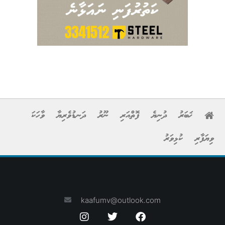
ޚަބަރު
ދުނިޔެ
ފޮތްއަރި
ނޫރު
ދަނޑުވެރިޔާ
ވާހަކަ
ވިޔަފާރި
ކުޅިވަރު
kaafumv@outlook.com