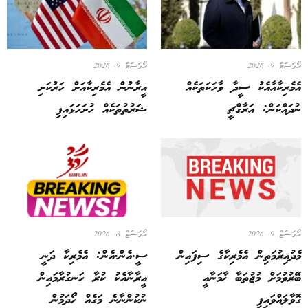
އޯގަސްޓް 9, 2026
އޯގަސްޓް 9, 2026
އެމެރިކާއާއެކު ސީދާ ވާހަކަތަކެއް
އީރާނުން އެމެރިކާއަށް ހަރުކަށި
ނުދައްކަން: އަރާގްޗީ
ޝަރުތުތަކެއް ހުށަހަޅައިފި
އޯގަސްޓް 9, 2026
އޯގަސްޓް 8, 2026
މެދުއިރުމަތިން އެމެރިކާގެ ސިފައިން
ސީ.އެން.އެން: އެމެރިކާ ދަނީ
ބޭރުވުމަށް މުޖުތަބާ ޚާމަނާއީ
އީރާނާއެކު ކުރާ ހަނގުރާމައިން
ގޮވާލައްވައިފި
ނުކުންނާނެ މަގެއް ހޯދަމުން