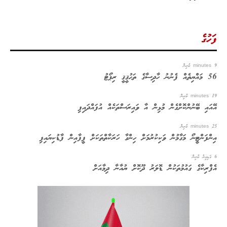
ފަހުގެ
9 minutes ކުރިން
56 މައްޔިތެއް ފެނުނު ހާދިސާގެ ތަޙުޤީޤީ ރިޕޯޓު
19 minutes ކުރިން
އޭއައި ބޭނުންކޮށްގެން މުޅިން އާ ވައިރަސްތަކެއް އުފައްދައިފި
25 minutes ކުރިން
އިންފަންޓީނޯ މަގާމުން ވަކިކުރުމަށް ހިންގާ ހަރަކާތްތަކަށް ފީފާއިން ފާޑުކިޔައިފި
6 ގަޑިއިރު ކުރިން
އެފްރިކާގެ ގައުމުތަކުން ޑޮލަރު ދޫކޮށް ޔުއާނާ ދިމާއަށް