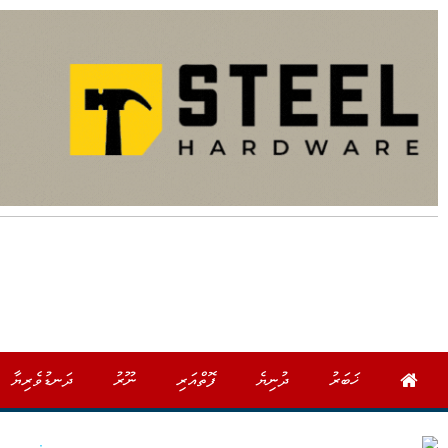
ޚަބަރު
ދުނިޔެ
ފޮތްއަރި
ނޫރު
ދަނޑުވެރިޔާ