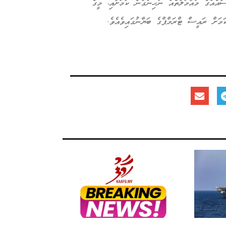
އެއްގެ މުއާމަލާތެއް ނުހިންގާނެ ކަމަށާއި، މީގެ
މަށް ރައީސް ޓްރަމްޕްގެ ބަޔާނުގައިވެއެވެ.