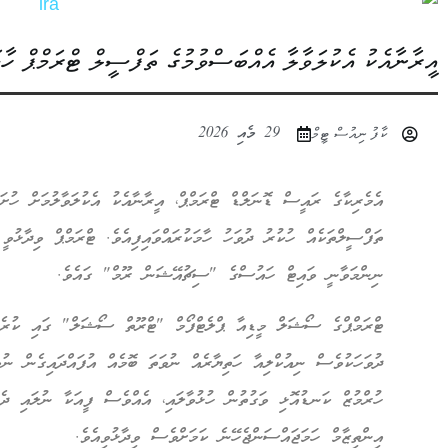
އީރާނާއެކު އެކުލަވާލާ އެއްބަސްވުމުގެ ތަފްސީލް ޓްރަމްޕް ހާމަ
29 މެއި 2026
ކާފު ނިއުސް ޓީމް
އެމެރިކާގެ ރައީސް ޑޮނަލްޑް ޓްރަމްޕް، އީރާނާއެކު އެކުލަވާލުމަށް ހުށަހ
ތަފްސީލްތަކެއް ހުކުރު ދުވަހު ހާމަކުރައްވައިފިއެވެ. ޓްރަމްޕް ވިދާޅު
ނިންމަވާނީ ވައިޓް ހައުސްގެ "ސިޗުއޭޝަން ރޫމް" ގައެވެ.
ޓްރަމްޕްގެ ސޯޝަލް މީޑިއާ ޕްލެޓްފޯމް "ޓްރޫތް ސޯޝަލް" ގައި ކުރެއް
ދުވަހަކުވެސް ނިއުކްލިއާ ހަތިޔާރެއް ނުވަތަ ބޮމެއް އުފައްދައިގެން ނުވ
ހުރްމުޒް ކަނޑުއޮޅި ވަގުތުން ހުޅުވާލައި، އެއްވެސް ފީއަކާ ނުލައި ދެފ
އިންތިޒާމް ހަމަޖައްސަންޖެހޭނެ ކަމަށްވެސް ވިދާޅުވިއެވެ.