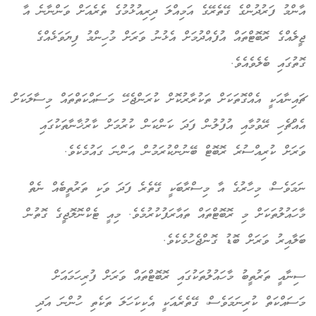
އާންމު ފަރުދުންގެ ގޭތެރޭގެ އަމިއްލަ ދިރިއުޅުމުގެ ތެރެއަށް ވަންނާނެ އާ
ޖީލެއްގެ ރޮބޮޓްތައް އުފެއްދުމަށް އެޅުނު ވަރަށް މުހިންމު ފިޔަވަޅެއްގެ
ގޮތުގައި ބެލެވެއެވެ.
ޗައިނާއަކީ އެއްގޮތަކަށް ތަކުރާރުކޮށް ކުރަންޖެހޭ މަސައްކަތްތައް މިސާލަކަށް
އެއްޗެހި ރޭވުމާއި އުފުލުން ފަދަ ކަންކަން ކުރުމަށް ކާރުޚާނާތަކުގައި
ވަރަށް ކުރިއްސުރެ ރޮބޮޓް ބޭނުންކުރަމުން އަންނަ ގައުމެކެވެ.
ނަމަވެސް، މިހާރުގެ އާ މިސްރާބަކީ ގޭތެރެ ފަދަ ވަކި ތަރުތީބެއް ނެތް
މާހައުލުތަކަށް މި ރޮބޮޓްތައް ތައާރަފުކުރުމެވެ. މިއީ ޓެކްނޮލޮޖީގެ ގޮތުން
ބަލާއިރު ވަރަށް ބޮޑު ގޮންޖެހުމެކެވެ.
ސިނާއީ ތަރުތީބު މާހައުލުތަކުގައި ރޮބޮޓްތައް ވަރަށް ފުރިހަމައަށް
މަސައްކަތް ކުރިނަމަވެސް، ގޭތެރެއަކީ އެކިކަހަލަ ތަކެތި ހުންނަ އަދި