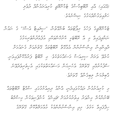
(އޭއައި) އާއި ރޮބޮޓިކްސްގެ ޓެކްނޮލޮޖީ ކުރިއަރަމުންދާ ދުވެލި
ހަލުވިވަމުންދާކަމުގެ ނިޝާނެކެވެ.
ޓެކްނޮލޮޖީގެ ފަހުގެ ރިޕޯޓުތައް ބުނާގޮތުން، "ސީލައިޓް އެސް1″
ގެ ނަމުން
ނަންދީފައިވާ މި އާ ރޮބޮޓަކީ ކާރުޚާނާތަކާއި އުފެއްދުންތެރިކަމުގެ
ދާއިރާއިން، އިންސާނުންނާ އެއްގޮތް ރޮބޮޓްތައް ގޭތެރެއަށް ގެނައުމަށް
ކުރެވޭ ވަރަށް ސީރިއަސް މަސައްކަތެކެވެ. މި ރޮބޮޓް ފަރުމާކޮށްފައިވަނީ
ސާފުކުރުމާއި ގޭތެރޭގެ އެހެނިހެން މަސައްކަތްތަކުގައި އެހީތެރިވެދެވޭނެ
ގާބިލުކަން ލިބިގެންވާ ގޮތަށެވެ.
މި ކުރިއެރުމުން ދައްކުވައިދެނީ، އާންމު ދިރިއުޅުމުގައި ސްމާޓް ރޮބޮޓްތައް
ބޭނުންކުރާ މިންވަރު އިތުރުކުރުމަށް ޗައިނާގެ ކުންފުނިތަކުން މިސްރާބު
ހިފާފައިވާ ކަމެވެ. މިއީ އިންސާނުންނާއެކު މުއާމަލާތްކޮށް، ގޭތެރޭގެ