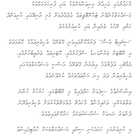
މާހައުލުގައި އަމިއްލަ މިނިވަންކަމާއެކު އަދި ފުރިހަމަކަމާއެކު
މަސައްކަތްކުރެވޭނެ ޓެކްނޮލޮޖީތައް އުފެއްދުމަށް މުޅި ދުނިޔޭގައި ކުރިއަށްދާ
ހަލުވި ރޭހުގެ ތެރެއިން އައި ކުރިއެރުމެކެވެ.
"ސީލައިޓް އެސް1″ ފަރުމާކޮށްފައިވަނީ ގޭތެރޭގެ އެހީތެރިއެއްގެ ގޮތުގައެވެ.
މި ރޮބޮޓަށް ތަޅުންގަނޑު ސާފުކުރުމާއި، ކޮޓަރިތައް ތަރުތީބުކުރުމާއި،
އެއްޗެހި އުފުލުމުގެ އިތުރުން ގޭތެރޭގެ އަސާސީ މަސައްކަތްތަކުގައި
އެހީތެރިވުން ފަދަ ގިނަ ކަންތައްތަކެއް ކުރެވޭނެއެވެ.
އިންސާނެއްގެ ސިފައަށް ހަދާފައިވާ މި ރޮބޮޓްގައި، ހުޅުހުޅު ހުންނަ
އަތްތަކަކާއި، ވަށައިގެންވާ މާހައުލާ މުއާމަލާތްކުރުމަށް އެހީތެރިވެދޭނެ
ފެންވަރު ރަނގަޅު ސެންސަރުތަކެއް ހަރުކޮށްފައިވެއެވެ.
މި ކުރިއެރުމަކީ ހަމައެކަނި ސިނާއީ މަސައްކަތްތަކަށް ހުއްޓިފައިނުވާ،