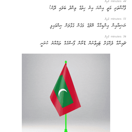
44 minutes ކުރިން
ފާޚާނާތަށި މަތީ އިންނަ އިރު ހިތުގެ ވިންދު ބަލައި ދޭނެ!
51 minutes ކުރިން
ރަޝިޔާއިން އިންޑިއާއާ ރޭލުގެ މަގުން ގުޅާލަން ނިންމައިފި
56 minutes ކުރިން
ޗައިނާއާ ދެކޮޅަށް ޓައިވާނުން ޑްރޯން ފޯސްއެއް ތައްޔާރު ކުރަނީ