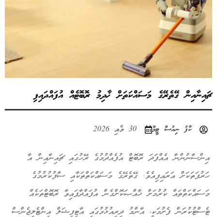
ޗައިނާއިން ގޭތެރޭގެ މަސައްކަތަށް ޚާދިމު ރޮބޮޓެއް އުފައްދައިފި
ކާފު ނިއުސް ޓީމް
30 މެއި 2026
އިންސާނުންނާ އެއްފަދަ ރޮބޮޓް އުފެއްދުމުގެ ރޭހުގައި ޗައިނާއިން އާ
ހަރުފަތަކަށް އަރައިފިއެވެ. ގޭތެރޭގެ މަސައްކަތްތަކާއި ސާފުކުރުމުގެ
މަސައްކަތްތައް ކުރުމަށް ޚާއްޞަކޮށްގެން އުފައްދާފައިވާ ރޮބޮޓްތަކެއް
ޓެސްޓުކުރަން ފެށުމަކީ، އާންމު ދިރިއުޅުމުގައި އާޓިފިޝަލް އިންޓެލިޖެންސް