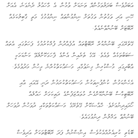
އަބަދުވެސް ބަދަލުވަމުންދާ ތަނަކަށް ވުމުން، އެ މާހައުލު ދެނެގަނެ، އެއަށް
ހޭނި، އަދި ވަގުތުން ވަގުތަށް ނިންމުންތައް ނިންމުމުގެ މަތީ ގާބިލުކަމެއް
ރޮބޮޓަށް ބޭނުންވާނެއެވެ.
ގޭތެރޭގައި ބޭނުންކުރާ ރޮބޮޓްތައް އުފެއްދުން ފުޅާކުރުމުގެ ފަހަތުގައި އެތައް
ސަބަބުތަކެއް ވެއެވެ. އޭގެ ތެރެއިން އެންމެ ފާހަގަކޮށްލެވޭ ކަންކަމަކީ
އާބާދީގައި މުސްކުޅިން ގިނަވުމާއި މަސައްކަތްކުރާނެ މީހުން މަދުވުމެވެ.
އެހެންކަމުން، ކުންފުނިތަކުން މަސައްކަތްކުރަމުން ދަނީ އޭއައި އާއި
ރޮބޮޓިކްސް ބޭނުންކޮށްގެން މުވައްޒަފުންގެ ދަތިކަމަށް ހައްލެއް
ހޯދައިދިނުމަށެވެ. ޚާއްޞަކޮށް ގޭތެރޭގެ މަސައްކަތްތަކާއި ދުވަހުން ދުވަހަށް
ބޭނުންވާ އަޅާލުން ދިނުމުގައެވެ.
ބޮޑެތި ކުރިއެރުމާއެކުވެސް، އިންސާނުން ފަދަ ރޮބޮޓްތަކަށް އަދިވެސް