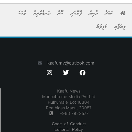
ޚަބަރު
ދުނިޔެ
ފޮތްއަރި
ނޫރު
ދަނޑުވެރިޔާ
ވާހަކަ
ވިޔަފާރި
ކުޅިވަރު
kaafumv@outlook.com
Kaafu News
Monochrome Media Pvt Ltd
Hulhumale' Lot 10304
Reethigas Magu, 20057
+960 7923577
Code of Conduct
Editorial Policy