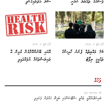
ފޯސްއެއް ތައްޔާރު ކުރަނީ
ސޮރު އަތުލައިގެންފި
އޯގަސްޓް 9, 2026
އޯގަސްޓް 9, 2026
56 މައްޔިތެއް ފެނުނު ހާދިސާގެ
އޭއައި ބޭނުންކޮށްގެން މުޅިން އާ
ތަޙުޤީޤީ ރިޕޯޓު
ވައިރަސްތަކެއް އުފައްދައިފި
ފަހުގެ
40 minutes ކުރިން
ބައިނަލްއަގްވާމީ ޖައްވީ ސްޓޭޝަންގައި ބަގީޗާ ހައްދަން ފަށައިފި