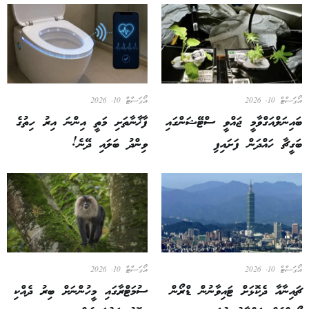
އޯގަސްޓް 10, 2026
އޯގަސްޓް 10, 2026
ބައިނަލްއަގްވާމީ ޖައްވީ ސްޓޭޝަންގައި
ފާޚާނާތަށި މަތީ އިންނަ އިރު ހިތުގެ
ބަގީޗާ ހައްދަން ފަށައިފި
ވިންދު ބަލައި ދޭނެ!
އޯގަސްޓް 10, 2026
އޯގަސްޓް 10, 2026
ޗައިނާއާ ދެކޮޅަށް ޓައިވާނުން ޑްރޯން
ސުމަޓްރާގައި މީހުންނަށް ބިރު ދެއްކި