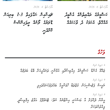
އޯގަސްޓް 6, 2026
އޯގަސްޓް 4, 2026
ކަޝްމީރުގެ ރައްޔިތުންގެ އުންމީދު
ޗައިނާއިން ނަގާފައިވާ 1.3 ބިލިއަން
އެއްގޮތް، އެކަމަކު ދެ ވާހަކައެއް
ޑޮލަރުގެ ލޯނެއް ރީފައިނޭންސް
ކޮށްދެނީ
ފަހުގެ
6 ގަޑިއިރު ކުރިން
ޖައްމޫ އެންޑް ކަޝްމީރުގެ އިގްތިސާދާއި އުމްރާނީ ތަރައްގީއަށް ބޮޑު ބަދަލެއް
9 ގަޑިއިރު ކުރިން
ރައީސް ޕަޒެޝްކިއަން، މުޖްތަބާ ޚާމަނާއީއާ ބައްދަލުކުރައްވައިފި
9 ގަޑިއިރު ކުރިން
އީރާނާ ދެކޮޅަށް އާ ޢަސްކަރީ އިންޒާރެއް ނެތް: ޓްރަމްޕްގެ އަމާޒު އިޤްތިޞާދީ
ފިއްތުންތަކަށް