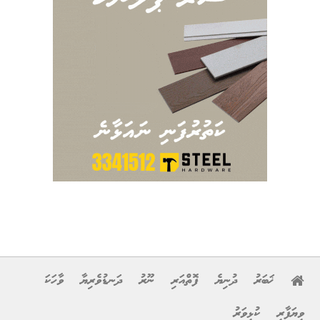
ޚަބަރު
ދުނިޔެ
ފޮތްއަރި
ނޫރު
ދަނޑުވެރިޔާ
ވާހަކަ
ވިޔަފާރި
ކުޅިވަރު