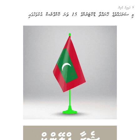
9 ގަޑިއިރު ކުރިން
މި ސަރަހައްދުގެ ހޭނައްތާ ޑޮކްޓަރުންގެ 15 ވަނަ ކޮންގްރެސް އުކުޅަހުގައި