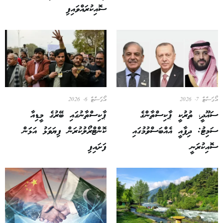
ސޮއިކުރައްވައިފި
އޯގަސްޓް 7, 2026
އޯގަސްޓް 6, 2026
ސައޫދީ، ތުރުކީ ޕާކިސްތާންގެ
ޕާކިސްތާނުގައި ބޭރުގެ މީޑިއާ
ސަމިޓު: ދިފާއީ އެއްބަސްވުމުގައި
ކޮންޓްރޯލުކުރަން ފިޔަވަޅު އަޅަަން
ސޮއިކުރަނީ
ފަށައިފި