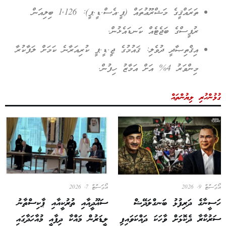
ތަރައްޤީގެ މަޝްރޫޢުތައް (ޕީ.އެސް.ޑީ.ޕީ): 1,126 ބިލިއަން
ރުޕީސްގެ ބަޖެޓެއް ކަނޑައެޅުން.
އިޤްތިޞާދީ ދުވެލި: ޤައުމުގެ ޖީ.ޑީ.ޕީ ކުރިއަރާނެ ކަމަށް ލަފާކުރާ
މިންވަރު 4% އަށް އަމާޒު ހިފުން.
ގުޅުންހުރި ލިޔުންތައް
އޯގަސްޓް 9, 2026
އޯގަސްޓް 7, 2026
ހަސީނާގެ ދަރިފުޅު ބަނގްލަދޭޝް
ސައޫދީއާއި ތުރުކީއާއި ޕާކިސްތާނު
ސަރުކާރާ ދެކޮޅަށް ވާހަކަ ދައްކަވައިފި
ލީޑަރުން މައްކާ ދިފާއީ މުއާހަދާގައި