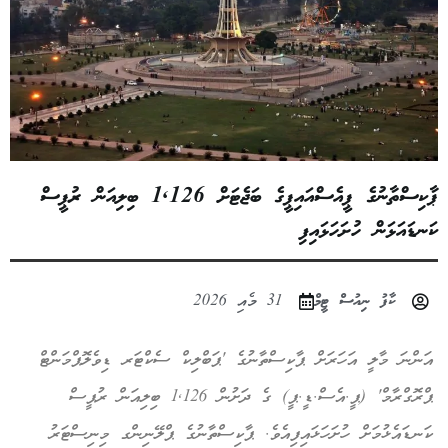
ޕާކިސްތާނުގެ ޕީއެސްއައިޕީގެ ބަޖެޓަށް 1,126 ބިލިއަން ރުޕީސް
ކަނޑައަޅަން ހުށަހަޅައިފި
ކާފު ނިއުސް ޓީމް
31 މެއި 2026
އަންނަ މާލީ އަހަރަށް ޕާކިސްތާނުގެ 'ޕަބްލިކް ސެކްޓަރ ޑިވެލޮޕްމަންޓް
ޕްރޮގްރާމް' (ޕީ.އެސް.ޑީ.ޕީ) ގެ ދަށުން 1,126 ބިލިއަން ރުޕީސް
ކަނޑައެޅުމަށް ހުށަހަޅައިފިއެވެ. ޕާކިސްތާނުގެ ޕްލޭނިންގ މިނިސްޓަރު