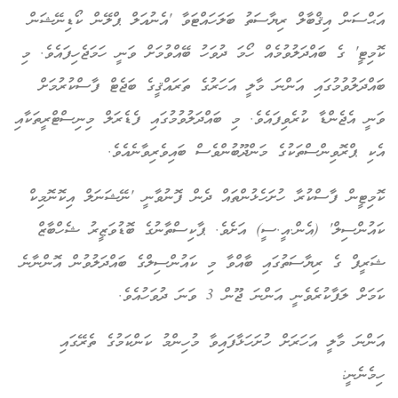
އަޙްސަން އިޤްބާލް ރިޔާސަތު ބަލަހައްޓަވާ 'އެނުއަލް ޕްލޭން ކޯޑިނޭޝަން
ކޮމިޓީ' ގެ ބައްދަލުވުމެއް ހޯމަ ދުވަހު ބޭއްވުމަށް ވަނީ ހަމަޖެހިފައެވެ. މި
ބައްދަލުވުމުގައި އަންނަ މާލީ އަހަރުގެ ތަރައްޤީގެ ބަޖެޓް ފާސްކުރުމަށް
ވަނީ އެޖެންޑާ ކުރެވިފައެވެ. މި ބައްދަލުވުމުގައި ފެޑެރަލް މިނިސްޓްރީތަކާއި
އެކި ޕްރޮވިންސްތަކުގެ މަންދޫބުންވެސް ބައިވެރިވާނެއެވެ.
ކޮމިޓީން ފާސްކުރާ ހުށަހެޅުންތައް ދެން ފޮނުވާނީ 'ނޭޝަނަލް އިކޮނޮމިކް
ކައުންސިލް' (އެން.އީ.ސީ) އަށެވެ. ޕާކިސްތާނުގެ ބޮޑުވަޒީރު ޝެހްބާޒް
ޝަރީފް ގެ ރިޔާސަތުގައި ބާއްވާ މި ކައުންސިލްގެ ބައްދަލުވުން އޮންނާނެ
ކަމަށް ލަފާކުރެވެނީ އަންނަ ޖޫން 3 ވަނަ ދުވަހުއެވެ.
އަންނަ މާލީ އަހަރަށް ހުށަހަޅާފައިވާ މުހިންމު ކަންކަމުގެ ތެރޭގައި
ހިމެނެނީ: