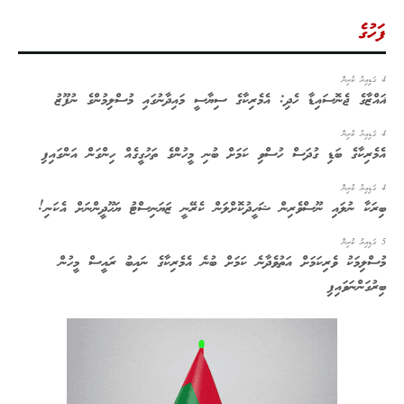
ފަހުގެ
4 ގަޑިއިރު ކުރިން
ޣައްޒާގެ ޖެނޮސައިޑާ ހެދި: އެމެރިކާގެ ސިޔާސީ މައިދާނުގައި މުސްލިމުންގެ ނުފޫޒު
4 ގަޑިއިރު ކުރިން
އެމެރިކާގެ ބަޑި ގުދަސް ހުސްވި ކަމަށް ބުނި މީހުންގެ ތަހުގީގެއް ހިންގަން އަންގައިފި
4 ގަޑިއިރު ކުރިން
ބިރަކާ ނުލައި ނޫސްވެރިން ޝަހީދުކޮށްލަން ކެރޭނީ ޒަޔަނިސްޓު ޔަހޫދީންނަށް އެކަނި!
5 ގަޑިއިރު ކުރިން
މުސްލިމަކު ވެރިކަމަށް އަތުވެދާނެ ކަމަށް ބުނެ އެމެރިކާގެ ނައިބު ރައީސް މީހުން
ބިރުގަންނަވައިފި