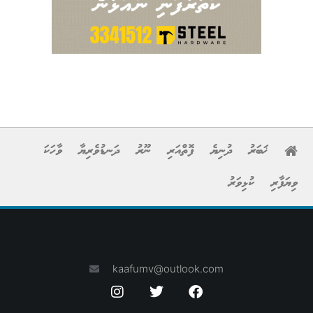
ޚަބަރު
ދުނިޔެ
ފޮތްއަރި
ނޫރު
ދަނޑުވެރިޔާ
ވާހަކަ
ވިޔަފާރި
ކުޅިވަރު
kaafumv@outlook.com