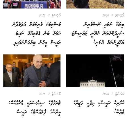
އޯގަސްޓް 7, 2026
އޯގަސްޓް 7, 2026
ބިރަކާ ނުލައި ނޫސްވެރިން
މުސްލިމަކު ވެރިކަމަށް އަތުވެދާނެ
ޝަހީދުކޮށްލަން ކެރޭނީ ޒަޔަނިސްޓު
ކަމަށް ބުނެ އެމެރިކާގެ ނައިބު
ޔަހޫދީންނަށް އެކަނި!
ރައީސް މީހުން ބިރުގަންނަވައިފި
އޯގަސްޓް 7, 2026
އޯގަސްޓް 7, 2026
އެމެރިކާ ރައީސާއި ދިފާއީ ވަޒީރުގެ
ޓްރަމްޕްގެ ސިޔާސަތަކީ ޑްރާމާއެއް:
ޒުވާބު!
އީރާނުގެ ޕާލަމެންޓްގެ ރައީސް