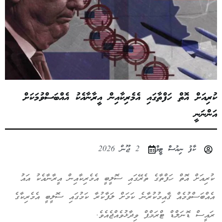
ކުރިއަށް އޮތް ހަފްތާގައި އެމެރިކާއިން އީރާނާއެކު އެއްބަސްވުމަކަށް
އަންނަނީ
ކާފު ނިއުސް ޓީމް
2 ޖޫން 2026
ކުރިއަށް އޮތް ހަފްތާގެ ތެރޭގައި ސޮލީބީ އެމެރިކާއިން އީރާނާއެކު އައު
އެއްބަސްވުމެއް ޤާއިމުކުރާނެ ކަމަށް ލަފާކުރާ ކަމުގައި ސޮލީބީ އެމެރިކާގެ
ރައީސް ޑޮނަލްޑް ޓްރަމްޕް ވިދާޅުވެއްޖެއެވެ.