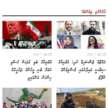
ގުޅުންހުރި ލިޔުންތައް
އޯގަސްޓް 7, 2026
އޯގަސްޓް 7, 2026
ޣައްޒާގެ ޖެނޮސައިޑާ ހެދި: އެމެރިކާގެ
އެމެރިކާގެ ބަޑި ގުދަސް ހުސްވި
ސިޔާސީ މައިދާނުގައި މުސްލިމުންގެ
ކަމަށް ބުނި މީހުންގެ ތަހުގީގެއް
ނުފޫޒު
ހިންގަން އަންގައިފި