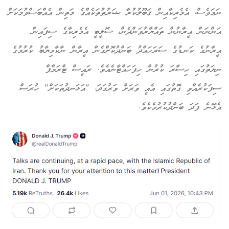
ނަމަވެސް، އެމެރިކާއިން ޤަބޫލުކުރާ ޝަރުޠުތަކެއްގެ މަތިން އެއްބަސްވުމަކަށް
އަންނަން އީރާނުން ތައްޔާރުވަންދެން، ސޮލީބީ އެމެރިކާގެ ސިފައިން
އީރާނުގެ ކަނޑުގެ ސަރަހައްދު ބަންދުކޮށްގެން އީރާން ނާކާމިޔާބު ކުރުމުގެ
ނިޔަތުގައި ހިސާރަ ކުރުން ހިފަހައްޓާނެއެވެ. ރައީސް ޓްރަމްޕް
ސިފަކުރެއްވި ގޮތުގައި އެއީ ވަރަށް ވަރުގަދަ، "އަޅަނދުތަކަށް" ހުރަސް
އެޅޭނެ ފަދަ ބަންދުކުރުމެކެވެ.