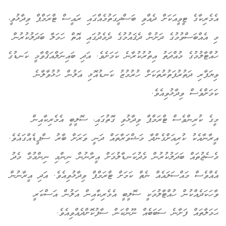
އެމެރިކާގެ ޓީވީއަކަށް ދެއްވި ބަސްދީގަތުމެއްގައި ރައީސް ޓްރަމްޕް ވިދާޅުވީ،
މި އެއްބަސްވުމުގެ ދަށުން ދެޤައުމުގެ ދެމެދުގައި އޮތް ހަމަލާ ބަދަލުކުރުން
ހުއްޓާލުމުގެ މުއްދަތު އިތުރުކުރާނެ ކަމަށެވެ. އަދި ބައިނަލްއަޤްވާމީ ކަނޑުގެ
ވިޔަފާރި ދަތުރުފަތުރުތަކަށް ހުރުމުޒު ކަނޑުއޮޅި އަލުން ހުޅުވާލާނެ
ކަމަށްވެސް ވިދާޅުވިއެވެ.
މީގެ ކުރިންވެސް ޓްރަމްޕް ވިދާޅުވި ގޮތުގައި، ސޮލީބީ އެމެރިކާއިން
އީރާނާއެކު ކުރިއަށްގެންދާ މަޝްވަރާތައް ދަނީ ވަރަށް ބާރު ސްޕީޑެއްގައެވެ.
މެސެޖުތައް ބަދަލުކުރުން މެދުކަނޑާލުމަށް އީރާނުން ނިންމި ނިންމުމާ މެދު
އެއްވެސް މައްސަލައެއް ނެތް ކަމަށް ޓްރަމްޕް ވިދާޅުވިއެވެ. އަދި އީރާނުން
ވާހަކަދެއްކުން ހުއްޓާލުމަކީ ސޮލީބީ އެމެރިކާއިން އަލުން އަސްކަރީ
ޙަމަލާތައް ފަށާނެ ސަބަބެއް ނޫންކަން ސާފުކޮށްދެއްވިއެވެ.