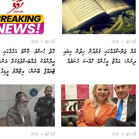
އޯގަސްޓް 5, 2026
އޯގަސްޓް 5, 2026
އެއް ޖަލްސާއެއްގައި ޤުރުއާން ހިތުން ކިޔައި
ގޮތް ހުސްވެ، ކޮންމެ އަގެއްގައި 
ދިނުން: ޣައްޒާ މީހުންގެ ޚާއްސަ ހުނަރެއް
އީރާނާއެކު އެއްބަސްވުމަކަށް އަންނ
ޓްރަމްޕް ބޭނުން: އިޒްރޭލު މީޑިއާ
އޯގަސްޓް 4, 2026
އޯގަސްޓް 4, 2026