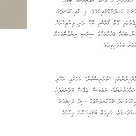
ހަމައެކަނި އެ ތަނުގެ ރައްޔިތުންގެ ބިމެއް
ލުން ހަނދާންކޮށްދިނުމެވެ. މި ހާދިސާއަށްފަހު،
ފާޢުގައި އޮތް ލޯތްބާއި ރޫޙު ވަނީ އިންތިހާއަށް
ުނު ބައެއް ޤައުމުތަކުގެ ސިޔާސީ ނިންމުންތަކަށް
ަށް މަގުފަހިވިއެވެ.
ޖާހިދުންނަކީ "ޓެރަރިސްޓުން" ކަމަށާއި، ޔަހޫދީ
ދައްކަމުންނެވެ. ނަމަވެސް، އަޤްޟާ ޠޫފާނަށްފަހު
ންގަމުންދާ ލޭއޮހޮރުވުންތައް ސީދާ ދުނިޔެއަށް
ުފުނޑުވެ، ހަގީގަތް ބަލައިގަންނަ މީހުންގެ