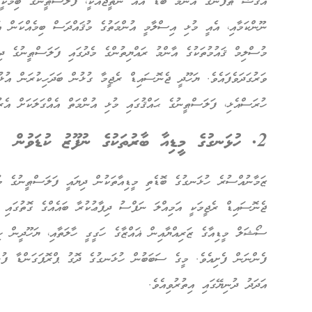
އަޤްޟާ ޠޫފާނުގެ އެންމެ ބޮޑު އެއް ނަތީޖާއަކީ، ފަލަސްޠީނުގެ ބިމަކީ 
ނޫންކަމާއި، އެއީ މުޅި އިސްލާމީ އުންމަތުގެ މުޤައްދަސް ބިމެއްކަން އަ
މުސްލިމް ޤައުމުތަކުގެ އާންމު ރައްޔިތުންގެ މެދުގައި ފަލަސްޠީނުގެ ދި
ވަރުގަދަވެފައެވެ. ޔަހޫދީ ޖެނޮސައިޑް ރެޖީމާ ގުޅުން ބަދަހިކުރަން އުޅ
ހުރަސްއެޅި، ފަލަސްޠީނުގެ ޙައްޤުގައި މުޅި އުންމަތް އެއްގަލަކަށް އެރުމ
2. ހުޅަނގުގެ މީޑިއާ ބާރުތަކުގެ ނުފޫޒު ކުޑަވުން
ޒަމާނުއްސުރެ ހުޅަނގުގެ ބޮޑެތި މީޑިއާތަކުން ދިޔައީ ފަލަސްޠީނުގެ މު
ޖެނޮސައިޑް ރެޖީމަކީ އަމިއްލަ ނަފްސު ދިފާޢުކުރާ ބައެއްގެ ގޮތުގައި 
ސޯޝަލް މީޑިއާގެ ޒަރިއްޔާއިން ޣައްޒާގެ ހަގީގީ ހާލަތާއި، ޔަހޫދީން ހި
ފެންނަން ފެށިއެވެ. މީގެ ސަބަބުން ހުޅަނގުގެ ދޮގު ޕްރޮޕަގަންޑާ ފުނޑ
އަދަދު ދުނިޔޭގައި އިތުރުވިއެވެ.