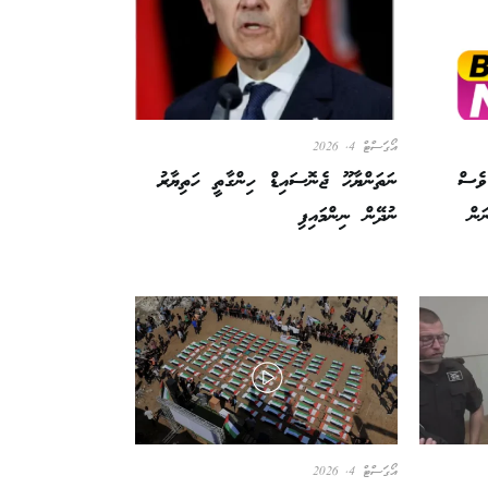
އޯގަސްޓް 4, 2026
ވެސް
ނަތަންޔާހޫ ޖެނޮސައިޑް ހިންގާތީ ހަތިޔާރު
ަން
ނުދޭން ނިންމައިފި
އޯގަސްޓް 4, 2026