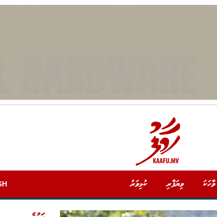
ވާހަކަ
ވިޔަފާރި
ކުޅިވަރު
SH