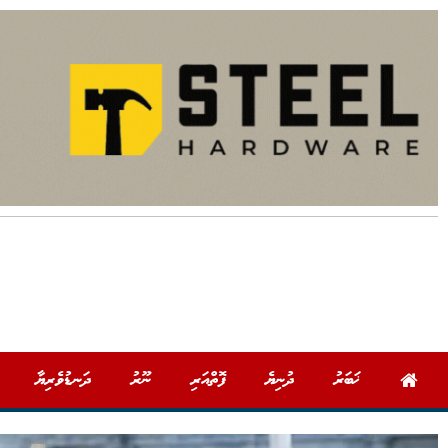
ޚަބަރު
ދުނިޔެ
ފޮތްއަރި
ނޫރު
ދަނޑުވެރިޔާ