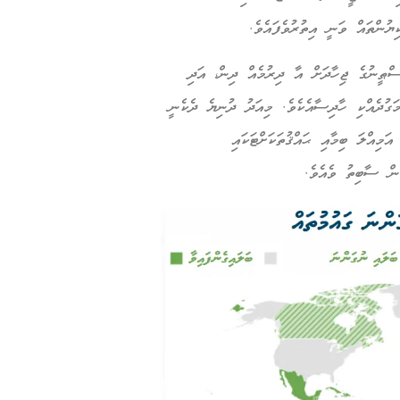
ިޔުންތައް ވަނީ އިތުރުވެފައެވެ.
ްޠީނުގެ ޖިހާދަށް އާ ދިރުމެއް ދިން، އަދި
ަގުދެއްކި ހާދިސާއެކެވެ. މިއަދު ދުނިޔެ ދެކެނީ
ަމިއްލަ ބިމާއި ޙައްޤުތަކަށްޓަކައި
ަން ސާބިތު ވެއެވެ.