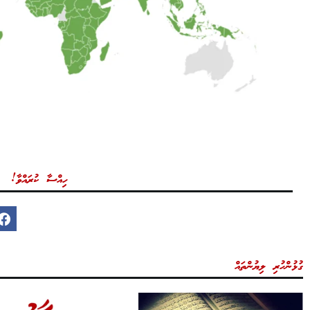
ހިއްސާ ކުރައްވާ!
ގުޅުންހުރި ލިޔުންތައް