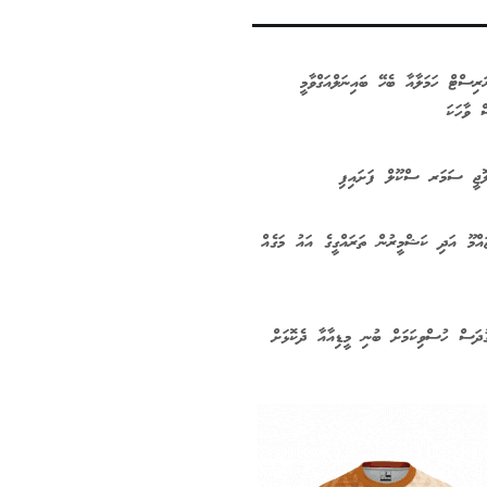
ިސްޓް ހަމަލާއާ ބެހޭ ބައިނަލްއަގްވާމީ
ޮލޮޖީ ސަމަރ ސްކޫލް ފަށައިފި
ައްމޫ އަދި ކަޝްމީރުން ތަރައްގީގެ އައު މަގެއް
ގުދަސް ހުސްވިކަމަށް ބުނި މީޑިއާއާ ދެކޮޅަށް