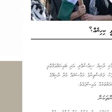
ީ ކިހިނެއް؟
ުޅި ދުނިޔެ ސިއްސުވާލި، އަދި ބައިނަލްއަޤްވާމީ
ހު، ފަލަސްޠީނުގެ މައްސަލައާ މެދު ދުނިޔޭގެ
ަލުތަކެއް އައިސްފައެވެ.