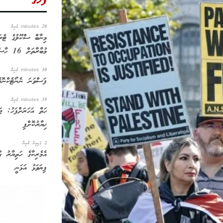
ފަހުގެ
20 minutes ކުރިން
މިނާބް ސްކޫލުގެ ޓެރަރ
މުބާރާތަށް 16 ހާސް ވާހަކަ
30 minutes ކުރިން
ފަސްވަނަ ނެނޯޓެކްނ
39 minutes ކުރިން
ހަތް އަހަރަށްފަހު: ޖ
ޚިޔާރުކޮށްފި
2 ގަޑިއިރު ކުރިން
އެމެރިކާގެ ހަތިޔާރު 
ފިޔަވަޅު އަޅަނީ