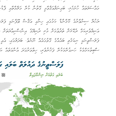
މައްސަލަތައް ހުށަހެޅި، ބައިނަލްއަޤްވާމީ ގޮތުން ކުރާ މަލާމާތާއި ފާޑުކ
ޔަހުޔާ ސިންވާރުގެ ކޮމާންޑް ކަމުގައި ހިންގި އަޤްޟާ ޠޫފާނަކީ ފަލަސ
އަނިޔާވެރިކަމާ ދެކޮޅަށް ތެދުވުމަށް މުޅި ދުނިޔޭގެ އިންސާނިއްޔަތަށް މ
ފަލަސްޠީނަކީ ނިކަމެތި ބައެއްގެ ގޮތުގައެއް ނޫނެވެ. ބަދަލުގައި، އެއީ އ
ސާބިތުކަމާއެކު ހަނގުރާމަކުރާ ފަޚުރުވެރި، ހިތްވަރުގަދަ އުންމަތެއް ކ