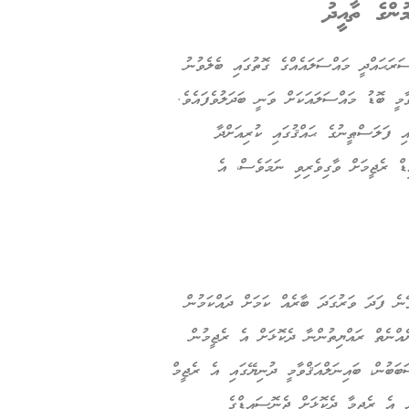
ރަޙައްދީ މައްސަލައެއްގެ ގޮތުގައި ބެލެވުނު
މީ ބޮޑު މައްސަލައަކަށް ވަނީ ބަދަލުވެފައެވެ.
 ފަލަސްޠީނުގެ ޙައްޤުގައި ކުރިއަށްދާ
ޑް ރެޖީމަށް ވާގިވެރިވި ނަމަވެސް، އެ
ެ ފަދަ ވަރުގަދަ ބާރެއް ކަމަށް ދައްކަމުން
ެއްނެތް ރައްޔިތުންނާ ދެކޮޅަށް އެ ރެޖީމުން
ބަބުން، ބައިނަލްއަޤްވާމީ ދުނިޔޭގައި އެ ރެޖީމް
އި އެ ރެޖީމާ ދެކޮޅަށް ޖެނޮސައިޑްގެ