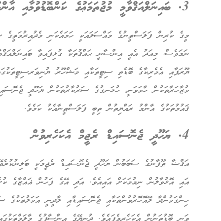
3. ބައިނަލްއަޤްވާމީ މުޖުތަމަޢުގެ ކަންބޮޑުވުމާއި އާންމުންގެ ތާއީދު
މީގެ ކުރިން ފަލަސްޠީނުގެ މައްސަލައަކީ ހަމައެކަނި މެދުއިރުމަތީގެ ސަ
ނަމަވެސް، މިއަދު އެއީ އިންސާނީ ޙައްޤުތަކާ ގުޅިފައިވާ ބައިނަލްއަޤްވާ
ޔޫރަޕާއި އެމެރިކާގެ ބޮޑެތި ސިޓީތަކާއި މަޝްހޫރު ޔުނިވަރސިޓީތަކުގައި
މުޒާހަރާތަކުން ހާމަވަނީ، ހުޅަނގުގެ ސަރުކާރުތަކުން ޔަހޫދީ ޖެނޮސައި
ޤައުމުތަކުގެ އާންމު ރައްޔިތުން ތިބީ ފަލަސްޠީނާއެކު ކަމެވެ.
4. ޔަހޫދީ ޖެނޮސައިޑް ރެޖީމް އެކަހެރިވުން
އަޤްޟާ ޠޫފާނުގެ ސަބަބުން ޔަހޫދީ ޖެނޮސައިޑް ރެޖީމަކީ ބަލިނުކުރެވޭނ
އައި އޮޅުވާލުން ނިމުމަކަށް އައިއެވެ. އަދި އޭގެ ފަހުން ޣައްޒާގެ ކުށ
ހިންގަމުންދާ ލޭއޮހޮރުވުންތަކާއި ޖެނޮސައިޑާއި ލާދީނީ އަމަލުތަކުގެ ސަ
ވަނީ ބޮޑުތަނުން އެކަހެރިވެފައެވެ. ދުނިޔޭގެ އިންސާފުގެ މާލަމްތަކުގަ