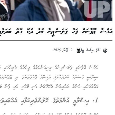
އަޤްޟާ ޠޫފާނަށް ފަހު ފަލަސްޠީނާ މެދު ދެކޭ ގޮތް ބަދަލުވ
ކާފު ނިއުސް ޓީމް
2 ޖޫން 2026
އަޤްޟާ ޠޫފާނަކީ ފަލަސްޠީނުގެ މިނިވަންކަމުގެ ޖިހާދުގެ ތާރީޚުގައި މ
ސިޔާސީ މަސްރަޙު ބަދަލުކޮށްލި މުހިންމު ފާހަގައެކެވެ. މި ޠޫފާނަށްފަ
ޤައުމުތަކާއި އާންމު ރައްޔިތުން ދެކޭގޮތަށް ވަނީ ބޮޑެތި އަދި ފުން ބަދ
1. އިސްލާމީ އުންމަތުގެ ހޭލުންތެރިކަމާއި އެއްބައިވަންތަކަން