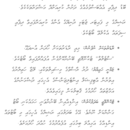
ބޮޑު ދިފާޢީ އެއްބަސްވުމެއްގެ ދަށުން ކުރިއަށްދާ މަޝްވަރާތަކެކެވެ.
ރަޝިޔާގެ މި ފައިޓަރ ޖެޓަކީ ދުނިޔޭގެ އެންމެ ކުރިއަރާފައިވާ ދިފާޢީ
ސިފަތައް އެކުލެވޭ ބޯޓެކެވެ.
ރާޑަރުތަކަށް ނުފެނުން:
މިއީ ރާޑަރުތަކަށް ހޯދަން އުނދަގޫ،
"ސްޓެލްތް" ޓެކްނޮލޮޖީ ބޭނުންކޮށްގެން އުފައްދާފައިވާ ބޯޓެކެވެ.
ޒަމާނީ ހަތިޔާރު:
ދުރު ރާސްތާގެ މިސައިލްތަކާއި، ލޭޒާ ހަތިޔާރުގެ
އިތުރުން އާޓިފިޝަލް އިންޓެލިޖަންސްގެ އެހީގައި ދުޝްމަނުންގެ
އަމާޒުތައް ހޯދުމުގެ ޤާބިލުކަން މީގައިވެއެވެ.
ޓެކްނޮލޮޖީ ބަދަލުކުރުން:
އިންޑިއާއިން ބޭނުންވަނީ ހަމައެކަނި ބޯޓު
ގަންނާކަށް ނޫނެވެ. އޭގެ ބަދަލުގައި ރަޝިޔާގެ އެހީގައި މި ބޯޓުތައް
އިންޑިއާގެ އަމިއްލަ ބިމުގައި އުފެއްދުމުގެ ހުއްދަ ހޯދުމަށެވެ.