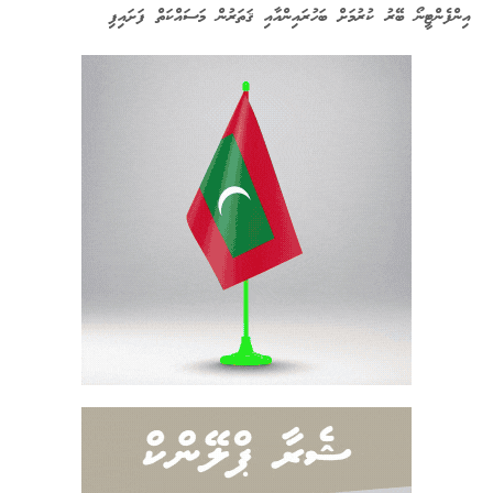
އިންފެންޓީނޯ ބޭރު ކުރުމަށް ބަހުރައިންއާއި ޤަތަރުން މަސައްކަތް ފަށައިފި