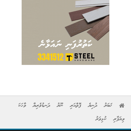
ޚަބަރު
ދުނިޔެ
ފޮތްއަރި
ނޫރު
ދަނޑުވެރިޔާ
ވާހަކަ
ވިޔަފާރި
ކުޅިވަރު