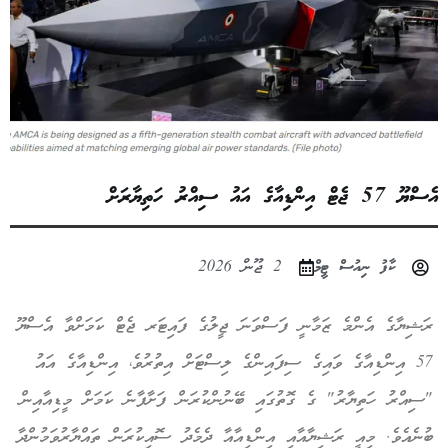
އެސްޔޫ 57 ޖެޓް އިންޑިއާގެ އައު ސިއްރު ހަތިޔާރަށް
ކާފު ނިއުސް ޓީމް
2 ޖޫން 2026
ރަޝިޔާގެ އެންމެ ޒަމާނީ ފަސްވަނަ ޖީލުގެ ފައިޓަރ ޖެޓް ކަމަށްވާ އެސްޔޫ
57 އިންޑިއާގެ ވައިގެ ސިފައިންގެ ލިސްޓަށް އިތުރުވެ، އިންޑިއާގެ އައު
"ސިއްރު ހަތިޔާރު" ގެ ގޮތުގައި ބޭނުންކުރަން ފަށާފާނެ ކަމަށް މީޑިއާއިން
ބުނެއެވެ. މިއީ ރަޝިޔާއާއި އިންޑިއާއާ ދެމެދު ސޮއިކުރަން ތައްޔާރުވަމުންދާ