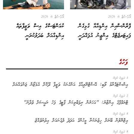
އޯގަސްޓް 6, 2026
އޯގަސްޓް 6, 2026
ފްރާންސްއިން އިންޑިއާއާ ގުޅިގެން
ކުއަންޓަސްގެ އިސް ވަޒީފާތައް
ފައިޓަރޖެޓްގެ އިންޖީނު އުފައްދަނީ
އިންޑިއާއަށް ބަދަލުކުރަނީ
ފަހުގެ
1 ގަޑިއިރު ކުރިން
އިންސްޓަގްރާމު ލޯބި: އޮސްޓްރޭލިއާގެ އަންހެނަކު ވަޒީފާ ދޫކޮށް އެމަޒޯން ޖަންގައްޔަށް
2 ގަޑިއިރު ކުރިން
ޓްރަމްޕްގެ އިންޒާރު: "އަހަރެން ރިޕަބްލިކަން ޕާޓީގެ ފަހު ރައީސަށް ވެދާނެ"
8 ގަޑިއިރު ކުރިން
އިޒްރޭލުން ބޭރަށް ހިޖުރަކުރާ މީހުންގެ އަދަދު ދެގުނައަށް އިތުރުވެއްޖެ
8 ގަޑިއިރު ކުރިން