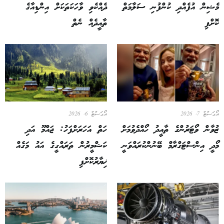
މެޝިން އުފެއްދި ކުންފުނި ސަލާމަތް
ދެއްކެވި ވާހަކަތަކަށް އިންޑިއާގެ
ކޮށްފި
ތާއީދެއް ނެތް
އޯގަސްޓް 7, 2026
އޯގަސްޓް 6, 2026
ޒުވާން ވޯޓަރުންގެ ތާއީދު ހޯއްދެވުމަށް
ހަތް އަހަރަށްފަހު: ޖައްމޫ އަދި
މޯދީ އިންސްޓަގްރާމް ބޭނުންކުރައްވަނީ
ކަޝްމީރުން ތަރައްގީގެ އައު މަގެއް
ޚިޔާރުކޮށްފި