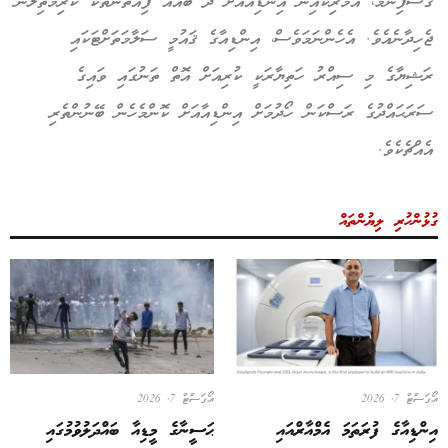
ގޮސްފިނަމަ، އެމެރިކާއިން އިންޑިއާއަށް ދޭ ބައެއް ފިއްތުންތަކާ ކުރިމަތިލާން
ޖެހިދާނެއެވެ. އެހެންނަމަވެސް، އިންޑިއާގެ ޤައުމީ ސަލާމަތަށްޓަކައި
ރަޝިޔާގެ މި ސިއްރު ހަތިޔާރަކީ ކުރިއަށް އޮތް ތަނުގައި ވައިގެ
ސަރަޙައްދުގެ ރަސްކަން ހޯދުމަށް އިންޑިއާއަށް ކޮންމެހެން ބޭނުންތެރި
އެއްޗެކެވެ.
ގުޅުންހުރި ލިޔުންތައް
އޯގަސްޓް 7, 2026
އޯގަސްޓް 7, 2026
އިންޑިއާގެ ފުރަތަމަ އެމްއާރްއައި
ޙަސީނާގެ މީޑިއާ ބައްދަލުވުމުގައި