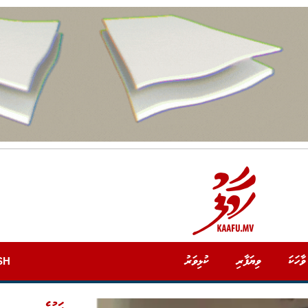
ވާހަކަ
ވިޔަފާރި
ކުޅިވަރު
SH