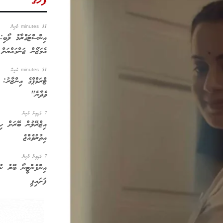
ފަހުގެ
31 minutes ކުރިން
އިންސްޓަގްރާމު ލޯބި:
އެމަޒޯން ޖަންގައްޔަށް
51 minutes ކުރިން
ޓްރަމްޕްގެ އިންޒާރު:
ވެދާނެ"
7 ގަޑިއިރު ކުރިން
އިޒްރޭލުން ބޭރަށް ހިޖ
އިތުރުވެއްޖެ
7 ގަޑިއިރު ކުރިން
އިންފެންޓީނޯ ބޭރު ކު
ފަށައިފި