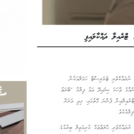
ޓްރެއިލާ ދައްކާލައިފި
ނުރައްކާތެރި ޓެރަރިސްޓް ހަމަލާއަކުން
ެއްގެ ވާހަކަ ކިޔައިދޭ އައު ފިލްމު "ބާރަތު
ރެއިލާއިން ފެންނަ ގޮތުގައި، މިއީ ވަރަށް
ލްމެކެވެ.
ުރައްކާތެރި ޙާލަތްތަކާ ކުރިމަތިލާ ބިރުކުޑަ،