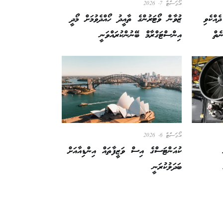
އޯގަސްޓް 7, 2026
ެއްކެވި
ޒުވާން ވޯޓަރުންގެ ތާއީދު ހޯއްދެވުމަށް މޯދީ
ެތް
އިންސްޓަގްރާމް ބޭނުންކުރައްވަނީ
އޯގަސްޓް 6, 2026
ކުއަންޓަސްގެ އިސް ވަޒީފާތައް އިންޑިއާއަށް
ބަދަލުކުރަނީ