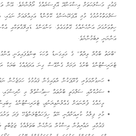
ޤައުމީ މަޞްލަޙަތަށް އިސްކަންދޭ އޮފިސަރެއްގެ ރޯލުންނެވެ. އޭނާ ވަނ
ސަލާމަތްކުރުމުގެ މުޅި އޮޕަރޭޝަންގެ ކޮމާންޑް އަމިއްލައަށް ނަގައި، 
ހިތްވަރުގަދަ އަންހެނެއްގެ ގޮތުގައެވެ. ކަންގަނާގެ ޑައިލޮގްތަކާއި އެކް
އަންނަނީ ލިބެމުންނެވެ.
"ބާރަތު ބާގްޔާ ވިދާތާ" ގެ މައިގަނޑު ވާހަކަ ބިނާވެފައިވަނީ އާންމުނ
ޓެރަރިސްޓުންގެ ބާރުގެ ދަށަށް ގެންގޮސް، ގިނަ އަދަދެއްގެ ބަޔަކު ރަހ
ހަނގުރާމަވެރި ގްރޫޕަކުން ރާވައިގެން ޤައުމުގެ ހަމަޖެހުން ނަގާލ
ސަރުކާރާއި ސަލާމަތީ ބާރުތައް ސިއްސުވާލާ މި ހާދިސާގައި، ކ
މީހެއްގެ ފުރާނައަށް ގެއްލުންވިޔަނުދީ، ޓެރަރިސްޓުންގެ ކިބައިން
މުޅި ފިލްމު ކުރިއަށްދާނީ ނޭވާ ހިފަހައްޓާލަންޖެހޭ ފަދަ ވަރުގަދ
ޤައުމާއި ރައްޔިތުން އިސްކުރާ އަންހެން ބަތަލެއްގެ ޖަޒުބާތީ ދަތ