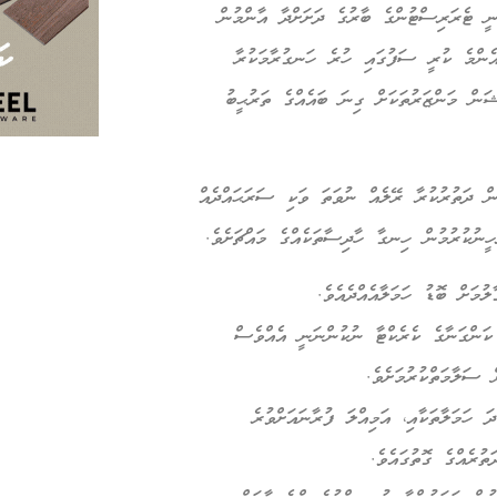
ީ ޓެރަރިސްޓުންގެ ބާރުގެ ދަށަށްދާ އާންމުން
އެންމެ ކުރީ ސަފުގައި ހުރެ ހަނގުރާމަކުރާ
ޝަން މަންޒަރުތަކަށް ގިނަ ބައެއްގެ ތަރުޙީބު
ް ދަތުރުކުރާ ރޭލެއް ނުވަތަ ވަކި ސަރަޙައްދެއް
ީނުކުރުމުން ހިނގާ ހާދިސާތަކެއްގެ މައްޗަށެވެ.
ުމަށް ބޮޑު ހަމަލާއެއްދެއެވެ.
ަންގަނާގެ ކެރެކްޓާ ނުކުންނަނީ އެއްވެސް
 ސަލާމަތްކުރުމަށެވެ.
ަ ހަމަލާތަކާއި، އަމިއްލަ ފުރާނައަށްވުރެ
ުރެއްގެ ގޮތުގައެވެ.