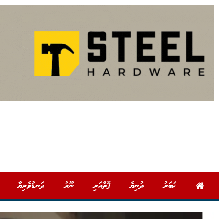
ޚަބަރު
ދުނިޔެ
ފޮތްއަރި
ނޫރު
ދަނޑުވެރިޔާ