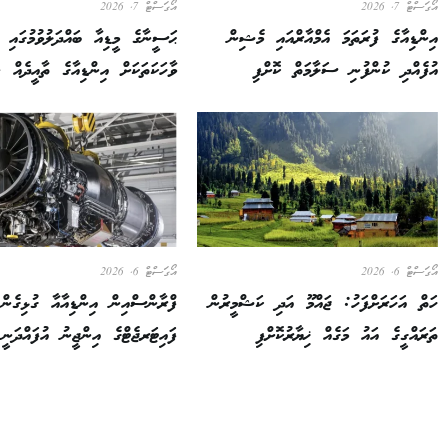
އޯގަސްޓް 7, 2026
އޯގަސްޓް 7, 2026
އިންޑިއާގެ ފުރަތަމަ އެމްއާރްއައި މެޝިން
ޙަސީނާގެ މީޑިއާ ބައްދަލުވުމުގައި ދ
އުފެއްދި ކުންފުނި ސަލާމަތް ކޮށްފި
ވާހަކަތަކަށް އިންޑިއާގެ ތާއީދެއް ނ
އޯގަސްޓް 6, 2026
އޯގަސްޓް 6, 2026
ހަތް އަހަރަށްފަހު: ޖައްމޫ އަދި ކަޝްމީރުން
ފްރާންސްއިން އިންޑިއާއާ ގުޅިގެން
ތަރައްގީގެ އައު މަގެއް ޚިޔާރުކޮށްފި
ފައިޓަރޖެޓްގެ އިންޖީނު އުފައްދަނީ