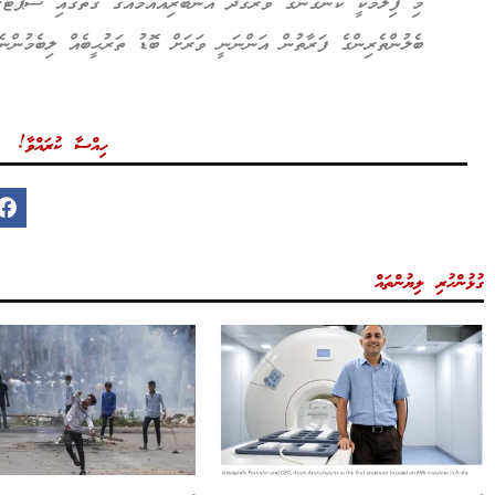
މި ފިލްމަކީ ކަންގަނާގެ ވަރުގަދަ އެނބުރިައައުމެއްގެ ގޮތުގައި ސަޕޯޓަރު
ބެލުންތެރިންގެ ފަރާތުން އަންނަނީ ވަރަށް ބޮޑު ތަރުޙީބެއް ލިބެމުންނެ
ހިއްސާ ކުރައްވާ!
ގުޅުންހުރި ލިޔުންތައް