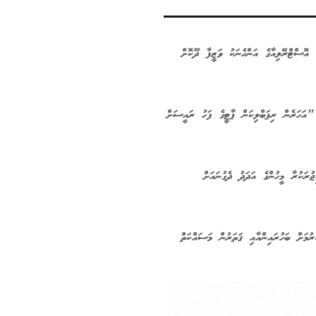
 އޮސްޓްރޭލިއާގެ އަންހެނަކު ވަޒީފާ ދޫކޮށް
 "އަހަރެން ރިޕަބްލިކަން ޕާޓީގެ ފަހު ރައީސަށް
ުރަކުރާ މީހުންގެ އަދަދު ދެގުނައަށް
ރުމަށް ބަހުރައިންއާއި ޤަތަރުން މަސައްކަތް