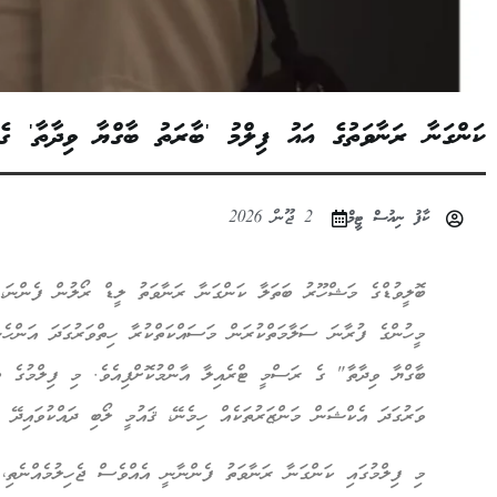
ކަންގަނާ ރަނާވަތުގެ އައު ފިލްމު 'ބާރަތު ބާގްޔާ ވިދާތާ' ގެ 
ކާފު ނިއުސް ޓީމް
2 ޖޫން 2026
ބޮލީވުޑްގެ މަޝްހޫރު ބަތަލާ ކަންގަނާ ރަނާވަތު ލީޑް ރޯލުން ފެންނަ، 
މީހުންގެ ފުރާނަ ސަލާމަތްކުރަން މަސައްކަތްކުރާ ހިތްވަރުގަދަ އަންހެނ
ބާގްޔާ ވިދާތާ" ގެ ރަސްމީ ޓްރެއިލާ އާންމުކޮށްފިއެވެ. މި ފިލްމުގެ ޓް
ވަރުގަދަ އެކްޝަން މަންޒަރުތަކެއް ހިމެނޭ، ޤައުމީ ލޯބި ދައްކުވައިދޭ ފި
މި ފިލްމުގައި ކަންގަނާ ރަނާވަތު ފެންނާނީ އެއްވެސް ޖެހިލުމެއްނެތި، ނ