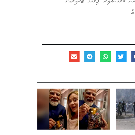
ން ބަލަމުންދާއިރު، ފިލްމުގެ ޓްރެއިލާއަށް
ވެ.