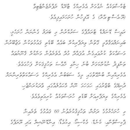
ޓެކްސްތަކެއް ނެގުމަށް އެމެރިކާގެ ޓްރޭޑް ރެޕްރެޒެންޓެޓިވް
(ޔޫ.އެސް.ޓީ.އާރް) ގެ އޮފީހުން ހުށަހަޅައިފިއެވެ.
ރައީސް ޑޮނަލްޑް ޓްރަމްޕްގެ ސަރުކާރުން މި ބަދަލު ގެންނަން ހުށަހެޅީ،
ބައިނަލްއަޤްވާމީ ގޮތުން ވިޔަފާރިކުރާ ބައެއް ބޮޑެތި ޤައުމުތަކުން މަޖުބޫރުން
މަސައްކަތް ކުރުވައިގެން އުފައްދާ މުދާ އެތެރެވުން މަނާކުރާ ޤާނޫނުތައް
ތަންފީޛު ނުކުރާކަމަށް ބުނެ ހިންގި ޚާއްޞަ ތަޙުޤީޤަކަށް ފަހުގައެވެ.
އެމެރިކާއިން ބުނާގޮތުގައި މީގެ ސަބަބުން އެމެރިކާގެ މަސައްކަތްތެރިންނަށް
ދުނިޔޭގެ ބާޒާރުގައި ހަމަހަމަ ނޫން މާޙައުލެއްގައި ވާދަކުރަންޖެހި،
އެމެރިކާގެ ވިޔަފާރިއަށް ބޮޑެތި ހުރަސްތަކެއް ކުރިމަތިވެއެވެ.
މި ހުށަހެޅުމުގެ ދަށުން، ތަޙުޤީޤުކުރެވުނު 60 ޤައުމުގެ ތެރެއިން
ޕާކިސްތާނާއި، ކެނެޑާ، މެކްސިކޯ، އިކުއެޑޯ، އިންޑޮނޭޝިޔާ އަދި ޔޫރަޕްގެ