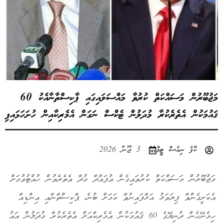
މަޖުބޫރުން މަސައްކަތް ކުރުވާ މައްސަލައިގައި ޕާކިސްތާނާއެކު 60
ޤައުމަކުން އެތެރެކުރާ މުދަލުން ޓެކްސް ނަގަން އެމެރިކާއިން ހުށަހަޅައިފި
ކާފު ނިއުސް ޓީމް
3 ޖޫން 2026
މަޖުބޫރުން މަސައްކަތް ކުރުވައިގެން އުފައްދާ މުދާ އެތެރެވުން ހުއްޓުވުމަށް
އެކަށީގެންވާ ފިޔަވަޅު އަޅާފައިނުވާ ކަމަށް ބުނެ، ޕާކިސްތާނާއި އިންޑިއާ
ހިމެނޭހެން ދުނިޔޭގެ 60 ޤައުމަކުން އެމެރިކާއަށް އެތެރެކުރާ މުދަލުން އައު