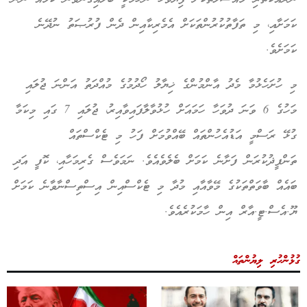
ކަމަށާއި، މި ތަފާތުކުރުންތަކަށް އެމެރިކާއިން ދެން ފުރުޞަތު ނުދޭނެ
ކަމަށެވެ.
މި ހުށަހެޅުމާ މެދު އާންމުންގެ ޚިޔާލު ހޯދުމުގެ މުއްދަތު އަންނަ ޖުލައި
މަހުގެ 6 ވަނަ ދުވަހާ ހަމައަށް ހުޅުވާލާފައިވާއިރު، ޖުލައި 7 ގައި މިކަމާ
ގުޅޭ ރަސްމީ އަޑުއެހުންތައް ބޭއްވުމަށް ފަހު މި ޓެކްސްތައް
ތަންފީޛުކުރަން ފަށާނެ ކަމަށް ބެލެވެއެވެ. ނަމަވެސް ގެރިމަހާއި، ކޮފީ އަދި
ބައެއް ބާވަތްތަކުގެ މޭވާއާއި މުދާ މި ޓެކްސްއިން އިސްތިސްނާވާނެ ކަމަށް
ޔޫ.އެސް.ޓީ.އާރް އިން ހާމަކުރެއެވެ.
ގުޅުންހުރި ލިޔުންތައް