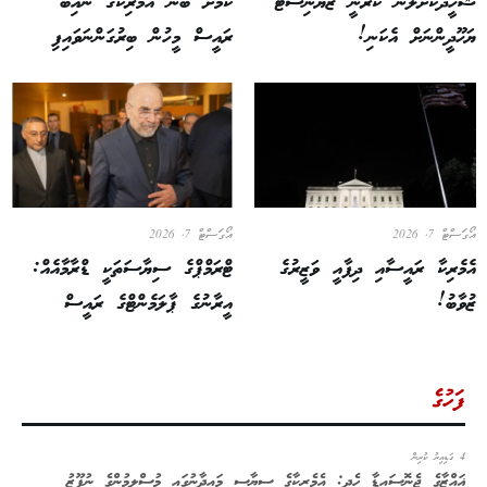
ޝަހީދުކޮށްލަން ކެރޭނީ ޒަޔަނިސްޓު
ކަމަށް ބުނެ އެމެރިކާގެ ނައިބު
ޔަހޫދީންނަށް އެކަނި!
ރައީސް މީހުން ބިރުގަންނަވައިފި
އޯގަސްޓް 7, 2026
އޯގަސްޓް 7, 2026
އެމެރިކާ ރައީސާއި ދިފާއީ ވަޒީރުގެ
ޓްރަމްޕްގެ ސިޔާސަތަކީ ޑްރާމާއެއް:
ޒުވާބު!
އީރާނުގެ ޕާލަމެންޓްގެ ރައީސް
ފަހުގެ
4 ގަޑިއިރު ކުރިން
ޣައްޒާގެ ޖެނޮސައިޑާ ހެދި: އެމެރިކާގެ ސިޔާސީ މައިދާނުގައި މުސްލިމުންގެ ނުފޫޒު