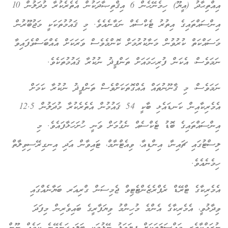
އިއްތިޙާދު (އީޔޫ) ހިމެނޭހެން 6 އިޤްތިޞާދަކުން އެތެރެކުރާ މުދަލުން 10
އިންސައްތައިގެ އިތުރު ޓެކްސެއް ނަގާނެއެވެ. މި ޤައުމުތަކަކީ މަޖުބޫރުން
މަސައްކަތް ކުރުވުން މަނާކުރުމަށް ކޮންމެވެސް ވަރަކަށް އެއްބަސްވެފައިވާ
ނަމަވެސް، އެކަން ފުރިހަމައަށް ތަންފީޛު ނުކުރާ ޤައުމުތަކެވެ.
ނަމަވެސް، މި ޤާނޫނުތައް އެއްގޮތަކަށްވެސް ތަންފީޛު ނުކުރާ ކަމަށް
އެމެރިކާއިން ކަނޑައެޅި ބާކީ 54 ޤައުމުން އެތެރެކުރާ މުދަލުން 12.5
އިންސައްތައިގެ ބޮޑު ޓެކްސެއް ނެގުމަށް ވަނީ ހުށަހަޅާފައެވެ. މި
ލިސްޓުގައި ޗައިނާ، އިންޑިއާ، ވިއެޓްނާމް، ޓައިވާން އަދި އިނގިރޭސިވިލާތް
ހިމެނެއެވެ.
އެމެރިކާގެ ޓްރޭޑް ރެޕްރެޒެންޓެޓިވް ޖެމިސަން ގްރިއަރ ބަޔާނެއްގައި
ވިދާޅުވީ، އެމެރިކާގެ އެންމެ މުހިންމު ވިޔަފާރީގެ ބައިވެރިން މިފަދަ
ނުރައްކާތެރި މައްސަލަތަކަށް ފިޔަވަޅު ނޭޅުމަކީ ބަލައިގަނެވޭނެ ކަމެއް ނޫން