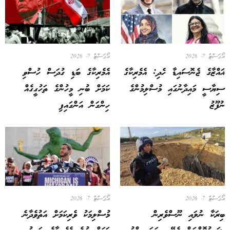
އޯގަސްޓް 7, 2026
އޯގަސްޓް 7, 2026
ޣައްޒާގެ ޖެނޮސައިޑާ ހެދި: އެމެރިކާގެ
އެމެރިކާގެ ބަޑި ގުދަސް ހުސްވި
ސިޔާސީ މައިދާނުގައި މުސްލިމުންގެ
ކަމަށް ބުނި މީހުންގެ ތަހުގީގެއް
ނުފޫޒު
ހިންގަން އަންގައިފި
އޯގަސްޓް 7, 2026
އޯގަސްޓް 7, 2026
ބިރަކާ ނުލައި ނޫސްވެރިން
މުސްލިމަކު ވެރިކަމަށް އަތުވެދާނެ