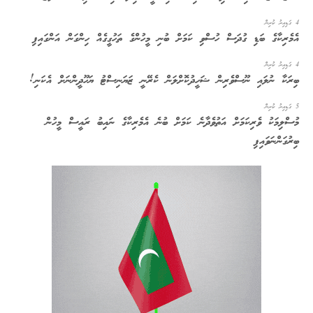
4 ގަޑިއިރު ކުރިން
އެމެރިކާގެ ބަޑި ގުދަސް ހުސްވި ކަމަށް ބުނި މީހުންގެ ތަހުގީގެއް ހިންގަން އަންގައިފި
4 ގަޑިއިރު ކުރިން
ބިރަކާ ނުލައި ނޫސްވެރިން ޝަހީދުކޮށްލަން ކެރޭނީ ޒަޔަނިސްޓު ޔަހޫދީންނަށް އެކަނި!
5 ގަޑިއިރު ކުރިން
މުސްލިމަކު ވެރިކަމަށް އަތުވެދާނެ ކަމަށް ބުނެ އެމެރިކާގެ ނައިބު ރައީސް މީހުން
ބިރުގަންނަވައިފި