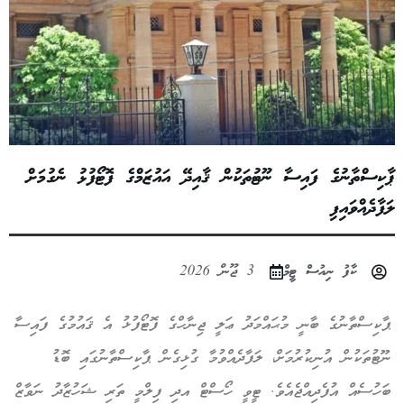
ޕާކިސްތާނުގެ ފައިސާ ނޫޓުތަކުން ޤާއިދޭ އައުޒަމްގެ ފޮޓޯފުޅު ނެގުމަށް
ލަފާދެއްވައިފި
ކާފު ނިއުސް ޓީމް
3 ޖޫން 2026
ޕާކިސްތާނުގެ ބާނީ މުޙައްމަދު ޢަލީ ޖިނާހްގެ ފޮޓޯފުޅު އެ ޤައުމުގެ ފައިސާ
ނޫޓުތަކުން އުނިކުރުމަށް، ލަފާދެއްވުމާ ގުޅިގެން ޕާކިސްތާނުގައި ބޮޑު
ބަހުސެއް އުފެދިއްޖެއެވެ. ޓީވީ ހޯސްޓް އދި ފިލްމީ ތަރި ޝަހުޒާދު ނަވާޒް