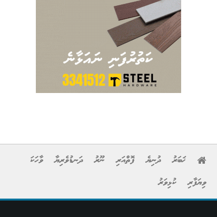
ޚަބަރު
ދުނިޔެ
ފޮތްއަރި
ނޫރު
ދަނޑުވެރިޔާ
ވާހަކަ
ވިޔަފާރި
ކުޅިވަރު