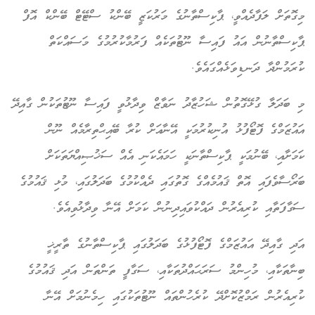
މިގޮތަށް ލަފާދެއްވީ، ޕާކިސްތާނުގެ މަރުކަޒީ ބޭންކު ސްޓޭޓް ބޭންކް އޮފް
ޕާކިސްތާނުން އައު ފައިސާ ނޫޓުތަކެއް ފަރުމާކުރުމުގެ މަސައްކަތް
ކުރަމުންދާ ދަނޑިވަޅެއްގައެވެ.
މި ބަދަލާ ގުޅޭގޮތުން ޝަހުޒާދު ނަވާޒް ވިދާޅުވީ
ފައިސާ ނޫޓުތަކުން ގާއިދޭ
އައުޒަމްގެ
ފޮޓޯފުޅު އުނިކުރުމަކީ އޭނާއަށް ކުރާ ބޭއިޙްތިރާމެއް ނޫން
ކަމަށާއި، ބޭނުމަކީ ޕާކިސްތާނަކީ ހަމައެކަނި އެއް ސަޚުޞިއްޔަތަކަށް
ބަރޯސާވެފައި އޮތް ޤައުމެއްގެ ގޮތުގައި ދެއްކުމުގެ ބަދަލުގައި، މުޅި ޤައުމުގެ
ސަގާފަތާއި ކުރިއެރުން ދައްކުވައިދިނުން ކަމަށް އޭނާ ވިދާޅުވިއެވެ.
އަދި ގާއިދޭ އައުޒަމްގެ ފޮޓޯފުޅުގެ ބަދަލުގައި ޕާކިސްތާނުގެ ތާރީޚީ
ބިނާތަކާއި، މުހިންމު ސަރަޙައްދުތަކާއި، ސަގާފީ ތަންތަން އަދި ޤައުމުގެ
ކުރިއެރުން ރަމްޒުކޮށްދޭ ކުރެހުންތައް ނޫޓުތަކުގައި ހިމެނުމަށް އޭނާ