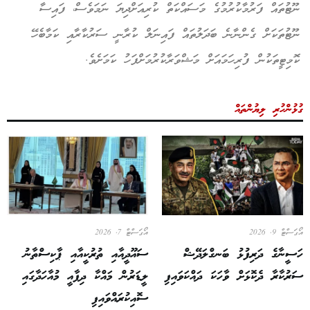
ނޫޓުތައް ފަރުމާކުރުމުގެ މަސައްކަތް ކުރިއަށްދިޔަ ނަމަވެސް، ފައިސާ
ނޫޓުތަކަށް ގެންނާނެ ބަދަލުތައް ފައިނަލް ކުރާނީ ސަރުކާރާއި ކަމާބެހޭ
ކޮމިޓީތަކުން ފުރިހަމައަށް މަޝްވަރާކުރުމަށްފަހު ކަމަށެވެ.
ގުޅުންހުރި ލިޔުންތައް
އޯގަސްޓް 9, 2026
އޯގަސްޓް 7, 2026
ހަސީނާގެ ދަރިފުޅު ބަނގްލަދޭޝް
ސައޫދީއާއި ތުރުކީއާއި ޕާކިސްތާނު
ސަރުކާރާ ދެކޮޅަށް ވާހަކަ ދައްކަވައިފި
ލީޑަރުން މައްކާ ދިފާއީ މުއާހަދާގައި
ސޮއިކުރައްވައިފި