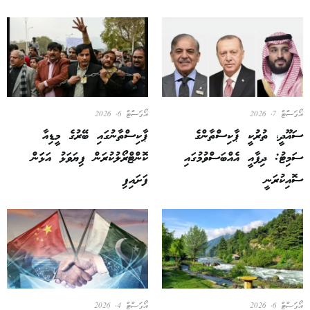
އޯގަސްޓް 7, 2026
އޯގަސްޓް 6, 2026
ސައޫދީ، ތުރުކީ ޕާކިސްތާންގެ
ޕާކިސްތާނުގައި ބޭރުގެ މީޑިއާ
ސަމިޓު: ދިފާއީ އެއްބަސްވުމުގައި
ކޮންޓްރޯލުކުރަން ފިޔަވަޅު އަޅަަން
ސޮއިކުރަނީ
ފަށައިފި
އޯގަސްޓް 6, 2026
އޯގަސްޓް 4, 2026