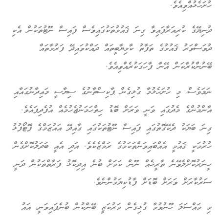
ހުށަހެޅުއްވިއެވެ.
ދުނިޔޭގެ ކުރިއަރާފައިވާ ގިނަ ޤައުމުތަކުގައިވެސް ފައިސާ ނޫޓުތަކުން އެކި
ދުވަސްވަރު ޤައުމުގެ ތަފާތު ކާމިޔާބީތައް ދައްކުވައިދޭ ފަރުމާތައް
ބޭނުންކުރާކަން އޭނާ ފާހަގަކުރެއްވިއެވެ.
ނަމަވެސް، މި ހުށަހެޅުމާ ގުޅިގެން ޕާކިސްތާނުގެ ސިޔާސީ މައިދާނުގައާއި
އާންމުންގެ މެދުގައި ވަނީ ވަރަށް ބޮޑު ހިތްހަމަނުޖެހުމެއް އުފެދިފައެވެ.
ގިނަ ބަޔަކު ދެކޭގޮތުގައި ފައިސާ ނޫޓުތަކުގައި ގާއިދޭ އައުޒަމްގެ ފޮޓޯފުޅު
ހުރުމަކީ ޤައުމީ އެއްބައިވަންތަކަމުގެ ރަމްޒެކެވެ. އަދި އެއީ ބަދަލުކޮށްގެން
ހީނަރުކޮށްލެވޭނެ ތާރީޚެއް ނޫން ކަމަށް ބުނެ އިދިކޮޅު ފަރާތްތަކުން ދަނީ
ސަރުކާރަށް ވަރަށް ބޮޑަށް ފާޑުކިޔަމުންނެވެ.
މި މައްސަލަ ހޫނުވުމާ ގުޅިގެން މަރުކަޒީ ބޭންކުން ބުނެފައިވަނީ، އައު