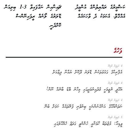
ކަޝްމީރުގެ ރައްޔިތުންގެ އުންމީދު
ޗައިނާއިން ނަގާފައިވާ 1.3 ބިލިއަން
އެއްގޮތް، އެކަމަކު ދެ ވާހަކައެއް
ޑޮލަރުގެ ލޯނެއް ރީފައިނޭންސް
ކޮށްދެނީ
ފަހުގެ
4 ގަޑިއިރު ކުރިން
އެފްރިކާގެ ގައުމުތަކުން ޑޮލަރު ދޫކޮށް ޔުއާނާ ދިމާއަށް
4 ގަޑިއިރު ކުރިން
ޔަހޫދީ ރެޖީމަކީ މެދުއިރުމަތީގައި މިހާރު ބޮޑު ބާރެއް ނޫން!
4 ގަޑިއިރު ކުރިން
ނަތަންޔާހޫގެ އަންހެނުންނަކީ ބިރުވެރި ފުރޭތައެއް ކަމަށް ބުނޭ
5 ގަޑިއިރު ކުރިން
ވީޑިއޯ: މުޖުތަބާ ޚާމަނާއީ ހުންނެވީ ގަދަވެ ހެޔޮހާލުގައި