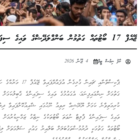
ޖޭއެފް 17 ބޯޓުތައް ގަތުމުން ބަންގްލަދޭޝްގެ ވައިގެ ސިފައިންނަށް ބޮޑެތި ނުރައްކާތަކެއް
ކާފު ނިއުސް ޓީމް
4 ޖޫން 2026
ޕާކިސްތާނާއި ޗައިނާ ގުޅިގ
ގަތުމަށް ނިންމައިފިނަމަ، އެގައުމުގެ ވައިގެ ސިފައިންގެ ގާބިލުކަމަށް ބ
ކުރިމަތިވާނެ ކަމަށް ޔޫރޭޝިއާ ރިވިއު ނޫހުގައި ޝާއިއުކޮށްފައިވާ ދިރާ
ވައިގެ ސިފައިންގެ ފްލީޓް ނުވަތަ ބޯޓުތަކުގެ ނިޒާމު ޒަމާނީކުރުމަށް 
ބޯޓުތައް ގަތުމަކީ ދުރުމުސްތަގުބަލަށް ބަލާއިރު ގައުމީ ސަލާމަތަށް ލި