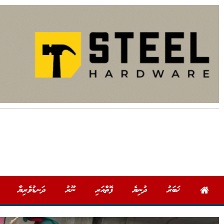
ޚަބަރު
ދުނިޔެ
ފޮތްއަރި
ނޫރު
ދަނޑުވެރިޔާ