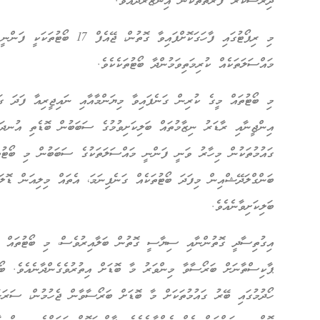
ދިރާސާކުރާ ފަރާތްތަކުން އިންޒާރުދެއެވެ.
މި ރިޕޯޓުގައި ފާހަގަކޮށްފައިވާ ގޮ
މައްސަލަތަކެއް ކުރިމަތިވަމުންދާ ބޯޓުތަކެކެވެ.
މި ބޯޓުތައް މީގެ ކުރިން ގަނެފައިވާ މިޔަންމާއާއި ނައިޖީރިއާ ފަދަ ގަ
އިންޖީނާއި ރާޑަރު ނިޒާމުތައް ބަލިކަށިވުމުގެ ސަބަބުން ބޮޑެތި އުނދަގ
ގައުމުތަކުން މިހާރު ވަނީ ފަންނީ މައްސަލަތަކުގެ ސަބަބުން މި ބޯޓުތައ
ބަންގްލަދޭޝްއިން މިފަދަ ބޯޓުތަކެއް ގަނެފިނަމަ، އެތައް މިލިއަން ޑޮލ
ބަލިކަށިވާނެއެވެ.
އިގުތިސާދީ ގޮތުންނާއި ސިޔާސީ ގޮތުން ބަލާއިރުވެސް، މި ބޯޓުތައް ގަ
ޕާކިސްތާނަށް ބަރޯސާވާ މިންވަރު މާ ބޮޑަށް އިތުރުވެގެންދާނެއެވެ. ބޯ
ހޯދުމުގައި ބޭރު ގައުމުތަކަށް މާ ބޮޑަށް ބަރޯސާވާން ޖެހުމުން، ސަރަހަ