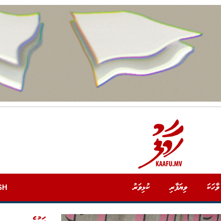
ވާހަކަ
ވިޔަފާރި
ކުޅިވަރު
SH