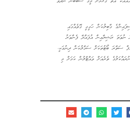
އާއާއެކު އޮތް ގުޅުމަށް މީގެ ސަބަބުން ނޭދެވޭ
ފައިންގެ ގާބިލުކަން ހަގީގީ ގޮތެއްގައި
ން ނުވަތަ ރަޝިޔާއިން އުފައްދާ ފެންވަރު
ފް ސަތާރަ ބޯޓުތަކަށް ސަމާލުކަން ދިނުމަކީ،
ުރައްކަލުގެ ތެރެއަށް ވައްޓާލުން ކަމަށް މި