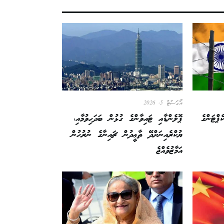
އޯގަސްޓް 5, 2026
ޕްޓަންގެ
ޕޮލެންޑާއި ޓައިވާންގެ ގުޅުން ބަދަހިވުމާއި،
ޔުކްރެއިނަށްދޭ ތާޢީދުން ޗައިނާގެ ނުރުހުން
އަމާޒުވެއްޖެ