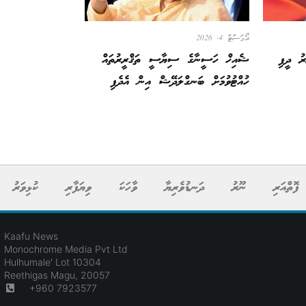
އޯގަސްޓް 4, 2026
ރު ދީފި
ޝެއިޚް ހަސީނާގެ ސިޔާސީ ތަޤްރީރުތައް
ހުއްޓުވުމަށް ބަނގްލަދޭޝް އިން އެދެފި
ފޮތްއަރި
ނޫރު
ދަނޑުވެރިޔާ
ވާހަކަ
ވިޔަފާރި
ކުޅިވަރު
Kaafu News
Monochrome Media Pvt Ltd
Hulhumale' Lot 10304
Reethigas Magu, 20057
+960 7923577