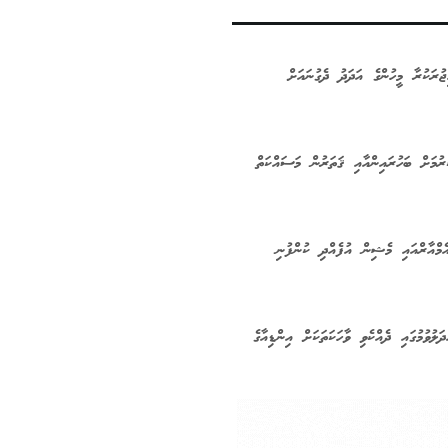
ުރަކުރާ މީހުންގެ އަދަދު ދެގުނައަށް
ރުމަށް ބަހުރައިންއާއި ޤަތަރުން މަސައްކަތް
ެމްއާރްއައި މެޝިން އުފެއްދި ކުންފުނި
ލުވުމުގައި ދެއްކެވި ވާހަކަތަކަށް އިންޑިއާގެ