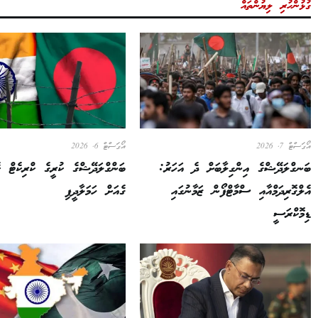
ގުޅުންހުރި ލިޔުންތައް
އޯގަސްޓް 7, 2026
އޯގަސްޓް 6, 2026
ބަނގްލަދޭޝްގެ އިންގިލާބަށް ދެ އަހަރު:
ބަންގްލަދޭޝްގެ ކުރީގެ ކްރިކެޓް ކެ
އެލްގޮރިދަމްއާއި ސްމާޓްފޯން ޒަމާނުގައި
ގެއަށް ހަމަލާދީފި
ޑިމޮކްރަސީ