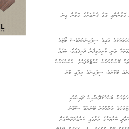
ތުން، ޖޭއެފް 17 ބޯޓުތަކަކީ ފަންނީ ގޮތުންނާއި އޭގެ ފެންވަރުގެ ގޮތުން ގިނަ
އުމުތަކުގެ ވައިގެ ސިފައިންނަށްވެސް ބޯޓުގެ
ޫތަކާ ވަނީ ކުރިމަތިލާން ޖެހިފައެވެ. ބައެއް
ް ބޭނުންކުރުން ހުއްޓާލާފައެވެ. އެހެންކަމުން
ަރެއް ބޭކާރުވެ، ސިފައިންގެ ދިފާއީ ބާރު
ތުމުން ބަންގްލަދޭޝްއިން ޗައިނާއާއި
ޓުތަކުގެ މަރާމާތަށް ބޭނުންވާ ސާމާނު
އްދީ ބާރުތަކުގެ މެދުގައި ބަންގްލަދޭޝްއަށް