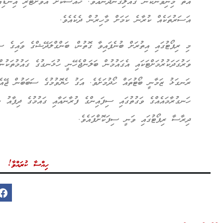
އޮތް މިނިވަންކަން ގެއްލިގެންދާނެއެވެ. ޚާއްސަކޮށް އަވަށްޓެރި އިންޑި
އަސަރުތަކެއް ކުރާނެ ކަމަށް މާހިރުން ދެކެއެވެ.
މި ރިޕޯޓުގައި އިތުރަށް ބުނެފައިވާ ގޮތުން، ބަންގްލަދޭޝްގެ ވައިގެ ސި
ވަރުގަދަކުރުމަށްޓަކައި އެގައުމުން ބަލަންޖެހޭނީ ހުޅަނގުގެ ގައުމުތަކު
ރަނގަޅު ޒަމާނީ ބޯޓުތައް ހޯދުމަށެވެ. އަގު ހެޔޮވުމުގެ ސަބަބުން ޖޭއެ
ހަނގުރާމައެއްގެ ވަގުތުގައި ސިފައިންގެ ފުރާނައާއި ގައުމުގެ ދިފާއު ނ
ދިރާސާ ރިޕޯޓުގައި ވަނީ ސިފަކޮށްފައެވެ.
ހިއްސާ ކުރައްވާ!