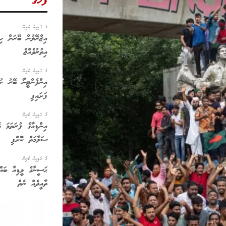
ފަހުގެ
5 ގަޑިއިރު ކުރިން
އިޒްރޭލުން ބޭރަށް ހިޖ
އިތުރުވެއްޖެ
5 ގަޑިއިރު ކުރިން
އިންފެންޓީނޯ ބޭރު ކު
ފަށައިފި
5 ގަޑިއިރު ކުރިން
އިންޑިއާގެ ފުރަތަމަ އ
ސަލާމަތް ކޮށްފި
5 ގަޑިއިރު ކުރިން
ޙަސީނާގެ މީޑިއާ ބައްދަ
ތާއީދެއް ނެތް