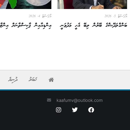
އޯގަސްޓް 5, 2026
އޯގަސްޓް 4, 2026
ބަންގްލަދޭޝްގެ ބޭރުން ލިބޭ އެހީ މަދުވަނީ
އިންޑިއާއިން ޕާކިސްތާނަށް އިންޒާ
ޚަބަރު
ދުނިޔެ
kaafumv@outlook.com