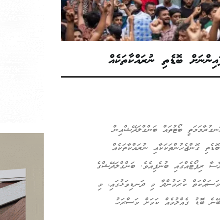
ެން އުފައްދާފައިވާ ޖޭއެފް 17 މަރުކާގެ ހަނގުރާމަމަތީ ބޯޓުތައް ބަންގްލަދޭޝްއިން
ޮޑެތި ގޮންޖެހުންތަކަކާއި ނުރައްކާތަކެއް
ސާ ރިޕޯޓެއްގައި ބުނެފިއެވެ. ބަންގްލަދޭޝްގެ
މަސައްކަތް ކުރަމުންދާ މި ދަނޑިވަޅުގައި، މި
ބޭނެ ބޮޑު ގެއްލުމެއް ކަމަށް މަސްރަހު