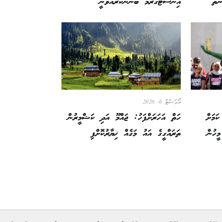
ެތް
އިންސްޓަގްރާމް ބޭނުންކުރައްވަނީ
އޯގަސްޓް 6, 2026
ަމަށް
ހަތް އަހަރަށްފަހު: ޖައްމޫ އަދި ކަޝްމީރުން
ީހުން
ތަރައްގީގެ އައު މަގެއް ޚިޔާރުކޮށްފި