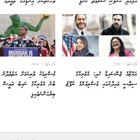
އުފެއްދި ކުންފުނި ސަލާމަތް ކޮށްފި
ވާހަކަތަކަށް އިންޑިއާގެ ތާއީދެއް ނ
އޯގަސްޓް 7, 2026
އޯގަސްޓް 7, 2026
ޣައްޒާގެ ޖެނޮސައިޑާ ހެދި: އެމެރިކާގެ
މުސްލިމަކު ވެރިކަމަށް އަތުވެދާނެ ކ
ސިޔާސީ މައިދާނުގައި މުސްލިމުންގެ ނުފޫޒު
ބުނެ އެމެރިކާގެ ނައިބު ރައީސް މ
ބިރުގަންނަވައިފި