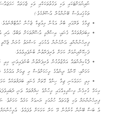
ނުދިނުމަށްޓަކައި ވަކި ވަގުތުތަކަކާއި ވަކި ޖާގަތައް ހަމަޖައްސަ
ތަކުގަިއވެސް ބޭނުންކުރާ އުސޫލެކެވެ.)
ޖިމްގެ ތެރޭގައި ބާރު އަޑުން މިއުޒިކް ޖެހުން ހުއްޓާލާނެއެވެ.
މިބަދަލުތަކެއް ގެނައީ، އިސްލާމީ އުސޫލުތަކަށް ތަބާވާ، އަދި އާއ
ފިރިހެނުންނާއި އަންހެނުން އެކުގައި ކަސްރަތު ކުރަން ޖެހޭތީ
ފަހިކޮށްދިނުމަށް ކަމަށް ވެރިފަރާތުން ބުނެފައިވެއެވެ.
ފާޑުކިޔުންތައް އަމާޒުވުމުން ވެރިފަރާތުން ބުނެފައިވަނީ، މިއީ
ކަމަށާއި، ކޮންމެ ދީނެއްގެ މީހަކަށްވެސް މި ޖިމަށް އައުމުގެ ފ
މިއީ ހަމައެކަނި ޖިމް ހިންގާ ގޮތަށް ގެނައި ބަދަލުތަކެއް ކަމަ
މިކަމާ ގުޅިގެން މީސްމީޑިއާގައި މީހުންގެ ޚިޔާލުތައް ވަނީ ދެބައިވެފަ
ފިރިހެނުންނަށް ވަކި ޖާގަތައް ހުރުމަކީ ރަނގަޅު ކަމެއް ކަމަށެވެ. ނ
އެ ބަސް ބޭނުން ކުރުމުން މޭ ކަރާ ކަމަކަށް ވެފައެވެ. އެމީހުންނަށް އ