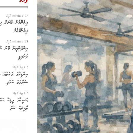
ފަހުގެ
49 minutes ކުރިން
އިޒްރޭލުން ބޭރަށް ހިޖ
އިތުރުވެއްޖެ
55 minutes ކުރިން
އިންފެންޓީނޯ ބޭރު ކު
ފަށައިފި
1 ގަޑިއިރު ކުރިން
އިންޑިއާގެ ފުރަތަމަ އ
ސަލާމަތް ކޮށްފި
1 ގަޑިއިރު ކުރިން
ޙަސީނާގެ މީޑިއާ ބައްދަ
ތާއީދެއް ނެތް