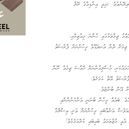
އިދޭނެއެވެ. (މިއީ އިންޑިއާގެ ރޭލު
ްމު ޖިމްތަކުގައި ހުންނަ މިއުޒިކާއި،
 ޖިމަށް ދާން އުނދަގޫވާ މީހުންނަށް ފުރުސަތު
 ހަމައެކަނި މުސްލިމުންނަށް ޚާއްސަ ޖިމެއް ނޫން
ުރުސަތު އޮތް ކަމަށެވެ.
ށް އޭނާ ބުންޏެވެ.
އެވެ. ބައެއް މީހުން ބުނަނީ އަންހެނުންނާއި
ަމަވެސް އަނެއްބައި މީހުންނަށް ވަނީ އިސްލާމް
ެއީ މުޖުތަމައު ބައިބައި ކުރާކަމެކެވެ!