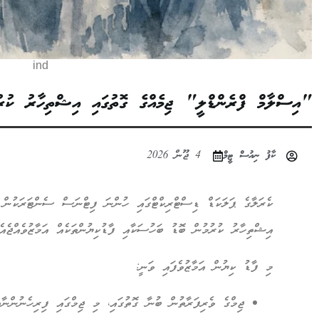
ind
"އިސްލާމް ފްރެންޑްލީ" ޖިމެއްގެ ގޮތުގައި އިޝްތިހާރު ކުރުމ
ކާފު ނިއުސް ޓީމް
4 ޖޫން 2026
ކެރަލާގެ ޕަލަކަޑް ޑިސްޓްރިކްޓްގައި ހުންނަ ފިޓްނަސް ސެންޓަރަކުން 
އިޝްތިހާރު ކުރުމުން ބޮޑު ބަހުސަކާއި ފާޑުކިޔުންތަކެއް އަމާޒުވެއްޖެއެވ
މި ފާޑު ކިޔުން އަމާޒުވެފައި ވަނީ:
ޖިމްގެ ވެރިފަރާތުން ބުނާ ގޮތުގައި، މި ޖިމްގައި ފިރިހެނުންނާ