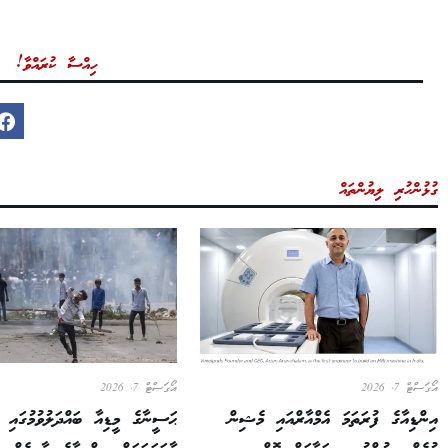
ހިއްސާ ކުރައްވާ!
ގުޅުންހުރި ލިޔުންތައް
އޯގަސްޓް 7, 2026
އޯގަސްޓް 7, 2026
އިންޑިއާގެ ފުރަތަމަ އެމްއާރްއައި މެޝިން
ޙަސީނާގެ މީޑިއާ ބައްދަލުވުމުގައި ދ