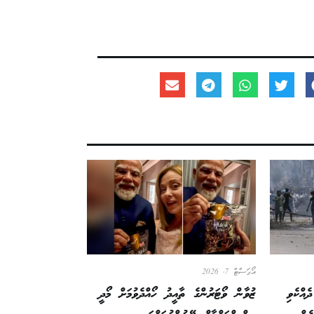
އޯގަސްޓް 7, 2026
ެއްކެވި
ޒުވާން ވޯޓަރުންގެ ތާއީދު ހޯއްދެވުމަށް މޯދީ