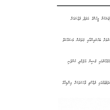
ުރަކުރާ މީހުންގެ އަދަދު ދެގުނައަށް
ރުމަށް ބަހުރައިންއާއި ޤަތަރުން މަސައްކަތް
ެމްއާރްއައި މެޝިން އުފެއްދި ކުންފުނި
ލުވުމުގައި ދެއްކެވި ވާހަކަތަކަށް އިންޑިއާގެ