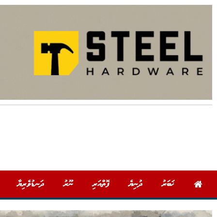
ޚަބަރު
ދުނިޔެ
ފޮތްއަރި
ނޫރު
ދަނޑުވެރިޔާ