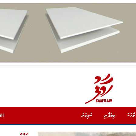
ވާހަކަ
ވިޔަފާރި
ކުޅިވަރު
SH