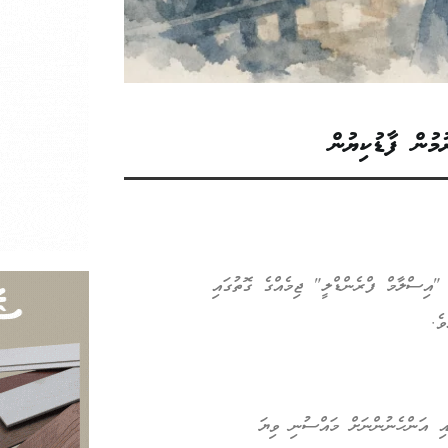
ުން ފާޑުކިޔުން
"އިސްލާމް ފްރެންޑްލީ" ޖިމެއްގެ ގޮތުގައި
ެ.
އި އަންހެނުންނަށް މައްސުނި ވިޔަ