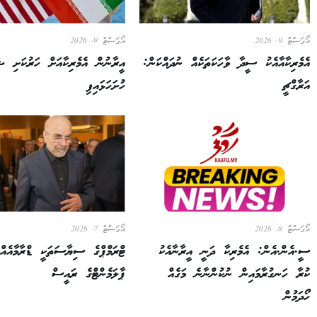
އޯގަސްޓް 9, 2026
އޯގަސްޓް 9, 2026
އެމެރިކާއާއެކު ސީދާ ވާހަކަތަކެއް ނުދައްކަން:
އީރާނުން އެމެރިކާއަށް ހަރުކަށި ޝަ
އަރާގްޗީ
ހުށަހަޅައިފި
އޯގަސްޓް 8, 2026
އޯގަސްޓް 7, 2026
ސީ.އެން.އެން: އެމެރިކާ ދަނީ އީރާނާއެކު
ޓްރަމްޕްގެ ސިޔާސަތަކީ ޑްރާމާއެއް
ކުރާ ހަނގުރާމައިން ނުކުންނާނެ މަގެއް
ޕާލަމެންޓްގެ ރައީސް
ހޯދަމުން