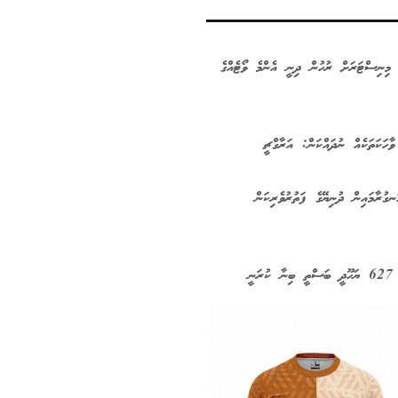
މިނިސްޓަރަށް ރުހުން ދިނީ އެންމެ ވޯޓެއްގެ
ާހަކަތަކެއް ނުދައްކަން: އަރާގްޗީ
ގުރާމައިން ދުނިޔޭގެ ފަތުރުވެރިކަން
ަނީ