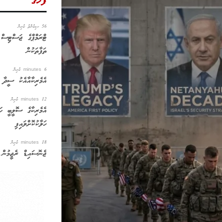
ފަހުގެ
56 ސިކުންތު ކުރިން
ޓްރަމްޕްގެ ޖަސްޓިސް 
ތަފާތަކުން
6 minutes ކުރިން
އެމެރިކާއާއެކު ސީދާ ވ
12 minutes ކުރިން
އެމެރިކާގެ ސޮލީބީ ހަނ
ހަލާކުކޮށްލައިފި
18 minutes ކުރިން
ޖެނޮސައިޑް ރެޖީމުން 627 ޔަހޫދީ ބަސްތީ ބިނާ ކުރ