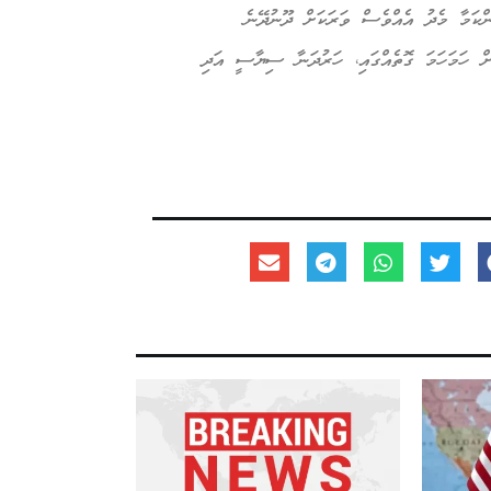
ްކަމާ މެދު އެއްވެސް ވަރަކަށް ދޫނުދޭނެ
ަށް ހަމަހަމަ ގޮތެއްގައި، ހަރުދަނާ ސިޔާސީ އަދި