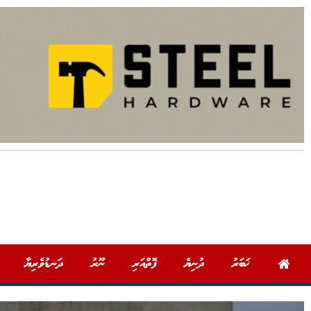
ޚަބަރު
ދުނިޔެ
ފޮތްއަރި
ނޫރު
ދަނޑުވެރިޔާ