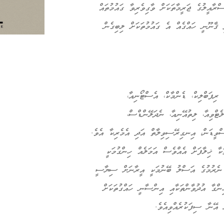
ްރާއީލުގެ ޖަރީމާތަކަށް ވާގިވެރިވާ ގައުމުތައް
 ޤާނޫނީ ހައްގެއް އެ ގައުމުތަކަށް ލިބިގެން
 ރިޕަބްލިކް، ޑެންމާކް، އެސްޓޯނިއާ،
ޓްވިއާ، ލިތުއޭނިއާ، ނެދަލޭންޑްސް،
ްވީޑަން، އިނގިރޭސިވިލާތް އަދި އެމެރިކާ އެވެ.
ަކާ ޚިލާފަށް އެއްވެސް އަމަލެއް ހިންގުމަކީ
ް ނެރުމުގެ އަސްލު ބޭނުމަކީ އީރާނަށް ސިޔާސީ
ިންގާ އުދުވާންތަކާއި އިންސާނީ ހައްގުތަކަށް
 އޭނާ ސިފަކުރެއްވިއެވެ.