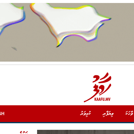
ވާހަކަ
ވިޔަފާރި
ކުޅިވަރު
SH