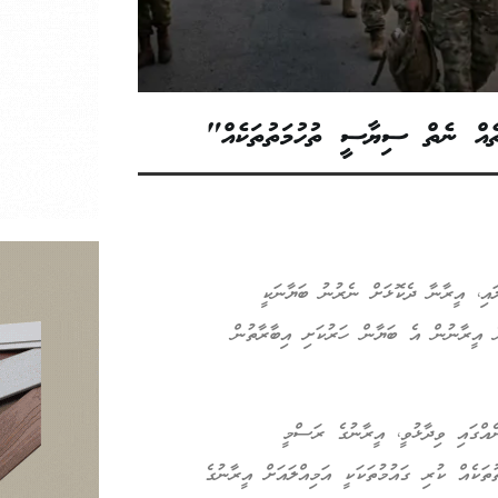
ާ ގެ 23 ގައުމަކުން އެކުލަވާލައި، އީރާނާ ދެކޮޅަށް ނެރުނު ބަޔާނަކީ
އީރާނުން އެ ބަޔާން ހަރުކަށި އިބާރާތުން
ެއްގައި ވިދާޅުވީ، އީރާނުގެ ރަސްމީ
ަކެއް ކުރި ގައުމުތަކަކީ އަމިއްލައަށް އީރާނުގެ