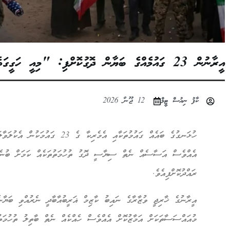
އީރާނުން 23 ގައުމެއްގެ ބަޔާން ދޮގުކޮށްފި: "މިއީ ހަގީގަތެއް ނެތް ސިޔާސީ ތުހުމަތުތަކެއް"
ކާފު ނިއުސް ޓީމް
12 ޖޫން 2026
ހުޅަނގުގެ ބައެއް ގައުމުތަކާއި އެމެރިކ
އެއްވެސް އަސާސެއް ނެތް ސިޔާސީ ދޮގު ތުހުމަތުތަކެއް ކަމަށް ބުނެ 
ރައްދުކޮށްފިއެވެ.
އީރާނުގެ ޚާރިޖީ ވުޒާރާގެ ނައިބު ކާޒިމް ޣަރީބުއާބާދީ ނެރުއްވި ބަޔާނ
މުއައްސަސާތަކަށް އަމާޒުކޮށް އެއްވެސް ހެއްކެއް ނެތް ބާތިލު ތުހުމަތުތ