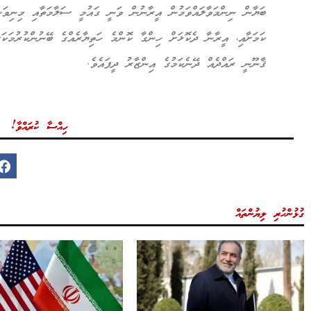
ބަޔާން ނިންމަވާލައްވަމުން އީރާނުން ވަނީ ގައުމީ ސަލާމަތާއި މިނިވަނ
ކަމަށާއި، އީރާނާ ދެކޮޅަށް ހިންގާ ކޮންމެ ހަތިޔާރެއްގެ ބޭނުންކުރުމަކ
ޤާނޫނީ ރައްދެއް ދޭނެކަމުގެ އިންޒާރު ދީފައެވެ.
ހިއްސާ ކުރައްވާ!
ގުޅުންހުރި ލިޔުންތައް