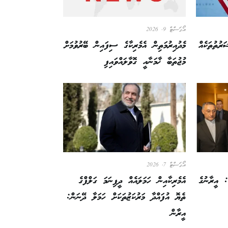
އޯގަސްޓް 9, 2026
ރުތުތަކެއް
މެދުއިރުމަތިން އެމެރިކާގެ ސިފައިން ބޭރުވުމަށް
މުޖުތަބާ ޚާމަނާއީ ގޮވާލައްވައިފި
އޯގަސްޓް 7, 2026
: އީރާނުގެ
އެމެރިކާއިން ހަމަލައެއް ދީފިނަމަ ގަލްފްގެ
ތެޔޮ އުފައްދާ މަރުކަޒުތަކަށް ހަމަލާ ދޭނަން:
އީރާން