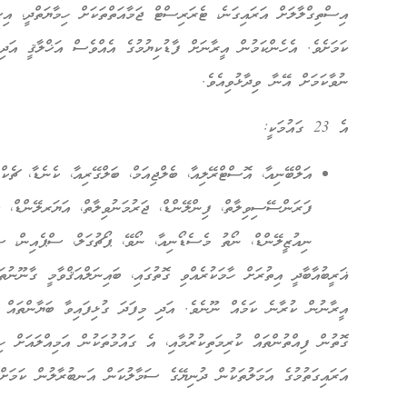
އިސްތިގްލާލަށް އަރައިގަނެ، ޓެރަރިސްޓް ޖަމާއަތްތަކަށް ހިމާޔަތްދީ، އިސ
ކަމަށެވެ. އެހެންކަމުން އީރާނަށް ފާޑުކިޔުމުގެ އެއްވެސް އަޚްލާޤީ އަދި
ނުވާކަމަށް އޭނާ ވިދާޅުވިއެވެ.
އެ 23 ގައުމަކީ:
އަލްބޭނިއާ، އޮސްޓްރޭލިއާ، ބެލްޖިއަމް، ބަލްގޭރިއާ، ކެނެޑާ، ޗެކް
ފަރަންސޭސިވިލާތް، ފިންލޭންޑް، ޖަރުމަނުވިލާތް، އަޔަރލޭންޑް، ލެ
ނިއުޒީލޭންޑް، ނޯތު މެސެޑޯނިއާ، ނޯވޭ، ޕޯޗުގަލް، ސްޕެއިން، ސ
ޣަރީބުއާބާދީ އިތުރަށް ހާމަކުރެއްވި ގޮތުގައި، ބައިނަލްއަޤްވާމީ ގާނޫނުތ
އީރާނުން ކުރާނެ ކަމެއް ނޫނެވެ. އަދި މިފަދަ ގުޅިފައިވާ ބަޔާންތައ
ގޮތުން ފިއްތުންތައް ކުރިމަތިކުރުމާއި، އެ ގައުމުތަކުން އަމިއްލައަށް ހ
އަރައިގަތުމުގެ އަމަލުތަކުން ދުނިޔޭގެ ސަމާލުކަން އަނބުރާލުން ކަމަށް