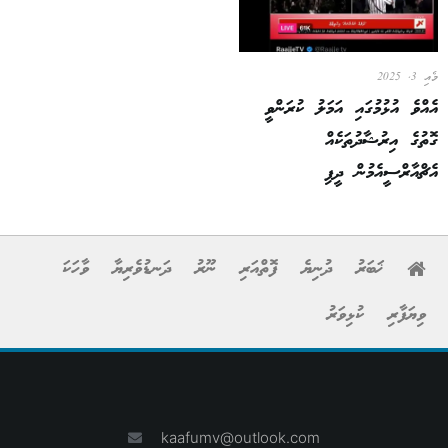
މެއި 3, 2025
އެއްވެ އުޅުމުގައި އަމަލު ކުރަންވީ
ގޮތުގެ އިރުޝާދުތަކެއް
އެޗްއާރްސީއެމުން ދީފި
ޚަބަރު
ދުނިޔެ
ފޮތްއަރި
ނޫރު
ދަނޑުވެރިޔާ
ވާހަކަ
ވިޔަފާރި
ކުޅިވަރު
kaafumv@outlook.com