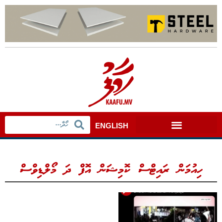
ENGLISH
ހިއުމަން ރައިޓްސް ކޮމިޝަން އޮފް ދަ މޯލްޑިވްސް