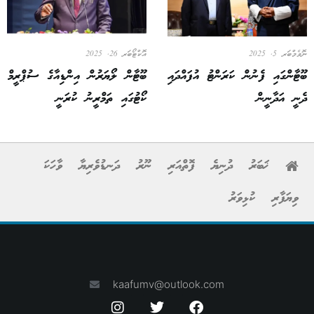
ނޮވެމްބަރ 5, 2025
އޮކްޓޯބަރ 26, 2025
ބޫޓާންގައި ފެނުން ކަރަންޓު އުފައްދައި
ބޫޓާން ލޯޔަރުން އިންޑިއާގެ ސުޕްރީމް
ދެނީ އަދާނީން
ކޯޓުގައި ތަމްރީނު ކުރަނީ
ޚަބަރު
ދުނިޔެ
ފޮތްއަރި
ނޫރު
ދަނޑުވެރިޔާ
ވާހަކަ
ވިޔަފާރި
ކުޅިވަރު
kaafumv@outlook.com