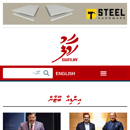
ENGLISH
އިންޑިއާ ބޫޓާން