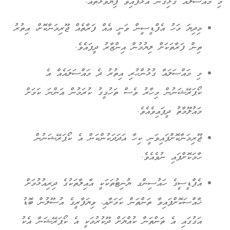
މި މައްސަލައާ ގުޅިގެން އަޅާފައިވާ ފިޔަވަޅުތައް:
މިދިޔަ މަހު އެފްޑީސީން ވަނީ އެއް ފަރާތެއް ޖޫރިމަނާކޮށް، އިތުރު
ތިން ފަރާތަކަށް ލިޔުމުން އިންޒާރު ދީފައެވެ.
މި މައްސަލައާ ގުޅުންހުރި އިތުރު ދެ މައްސަލައެއް އެ
ކޯޕަރޭޝަނުން މިހާރު ވެސް ތަހުގީގު ކުރަމުން އަންނަ ކަމަށް
މައުލޫމާތު ދީފައިވެއެވެ.
ޖޫރިމަނާކޮށްފައިވަނީ ކިހާ އަދަދަކުންކަން އެ ކޯޕަރޭޝަނުން
ހާމަކޮށްފައި ނުވެއެވެ.
އެފްޑީސީގެ ހައުސިންގ ޔުނިޓުތަކަކީ އާއިލާތަކުގެ ދިރިއުޅުމަށް
ޚާއްސަކޮށްފައިވާ ތަންތަން ކަމަށާއި، ވިޔަފާރީގެ އުސޫލުން ބޮޑު
އަގުގައި އެ ތަންތަން ކުއްޔަށް ދޫކުރުމަކީ އެ ކޯޕަރޭޝަނާ އެކު