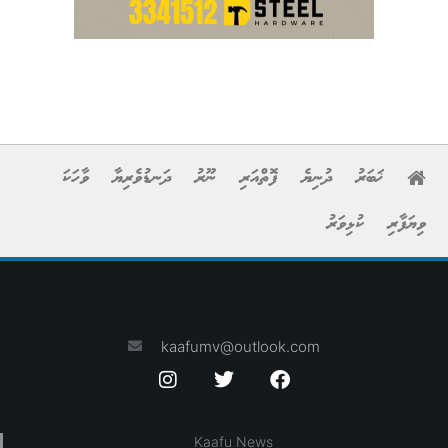
ޚަބަރު
ދުނިޔެ
ފޮތްއަރި
ނޫރު
ދަނޑުވެރިޔާ
ވާހަކަ
ވިޔަފާރި
ކުޅިވަރު
kaafumv@outlook.com
Kaafu News