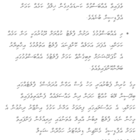
ވެފައިވާ އެއްބަސްވުމާ ކަނޑައެޅިގެން ޚިލާފު ކަމެއް ކަމަށް
އެފްޑީސީން ބުނެއެވެ.
މި އެއްބަސްވުމުގެ ދަށުން ފްލެޓު ކުއްޔަށް ދޫކުރުމަކީ މަނާ ކަމެއް
ކަމަށާއި، އެފަދަ އަމަލެއް ކޮށްފިނަމަ ފްލެޓު އަތުލުމުގެ އިޚްތިޔާރު
އެ ކޯޕަރޭޝަނަށް ލިބިގެންވާ ކަމަށް ފްލެޓުގެ އެއްބަސްވުމުގައި
ބަޔާންކޮށްފައިވެއެވެ.
މީގެ ކުރިން ފެބްރުއަރީ މަހު ވެސް އަމާން އުދަރެސްގެ ފްލެޓެއްގައި
ބިދޭސީން ލޭބަ ކުއާޓާ ހަދަން ދިން މައްސަލައެއް ފެންމަތިވެފައިވާ
ކަމަށާއި، އެ މައްސަލައިގައި ފިޔަވަޅު އަޅާނެ ކަމުގެ އިންޒާރު ދިނުމުން އެ
މީހުން ނެރެ، ފްލެޓު ލިބުނު އާއިލާ އެތަނުގައި ދިރިއުޅެން ފަށާފައިވާ
ކަމަށް އެފްޑީސީގެ މެނޭޖިން ޑިރެކްޓަރު ހަމްދާން ޝަކީލް