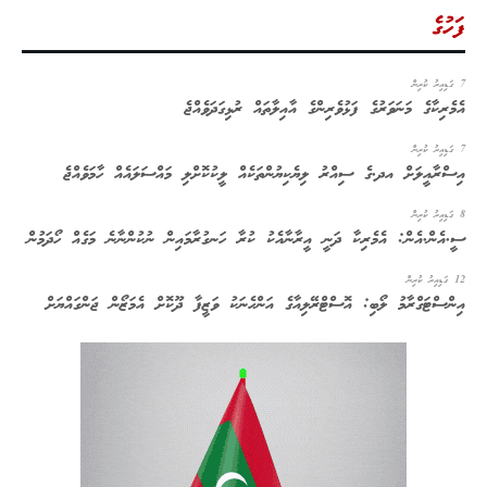
ފަހުގެ
7 ގަޑިއިރު ކުރިން
އެމެރިކާގެ މަނަވަރުގެ ފަޅުވެރިންގެ އާއިލާތައް ރުޅިގަދަވެއްޖެ
7 ގަޑިއިރު ކުރިން
އިސްރާއީލަށް އދ.ގެ ސިއްރު ލިޔެކިޔުންތަކެއް ލީކުކޮށްލި މައްސަލައެއް ހާމަވެއްޖެ
8 ގަޑިއިރު ކުރިން
ސީ.އެން.އެން: އެމެރިކާ ދަނީ އީރާނާއެކު ކުރާ ހަނގުރާމައިން ނުކުންނާނެ މަގެއް ހޯދަމުން
12 ގަޑިއިރު ކުރިން
އިންސްޓަގްރާމު ލޯބި: އޮސްޓްރޭލިއާގެ އަންހެނަކު ވަޒީފާ ދޫކޮށް އެމަޒޯން ޖަންގައްޔަށް