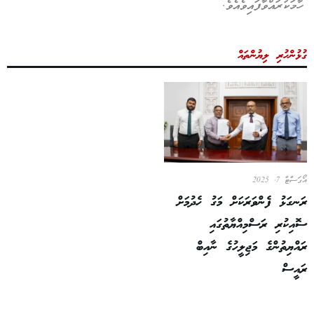
ހާމަކުރައްވާފައިވެއެވެ.
ގުޅުންހުރި ލިޔުންތައް
އޯގަސްޓް 7, 2025
ރަނގަޅު ފެންވަރަކަށް މަގު ހެދުމަށް
ސޮއިކުރި ރަސްމިއްޔާތުގައި
ރައްޔިތުންގެ މަޖިލީހުގެ ނާއިބް
ރައީސް