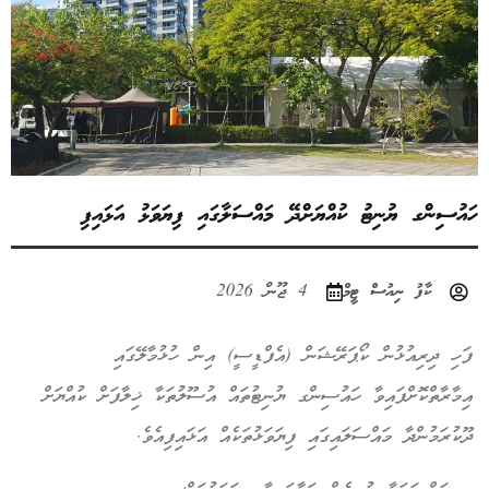
ހައުސިންގ ޔުނިޓު ކުއްޔަށްދޭ މައްސަލާގައި ފިޔަވަޅު އަޅައިފި
ކާފު ނިއުސް ޓީމް
4 ޖޫން 2026
ފަހި ދިރިއުޅުން ކޯޕަރޭޝަން (އެފްޑީސީ) އިން ހުޅުމާލޭގައި
އިމާރާތްކޮށްފައިވާ ހައުސިންގ ޔުނިޓުތައް އުސޫލުތަކާ ޚިލާފަށް ކުއްޔަށް
ދޫކުރަމުންދާ މައްސަލައިގައި ފިޔަވަޅުތަކެއް އަޅައިފިއެވެ.