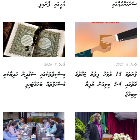
ސަރަޙައްދެއްގައި
އެހީގައި ފުރައިފި
މާރޗް 8, 2026
މާރޗް 8, 2026
ފުރަތަމަ 15 ދުވަހު ފިތުރު ޒަކާތުގެ
މިސްކިތްތަކުގައި ސަޢުދީން ހަދިޔާކުރި
ގޮތުގައި 5.4 މިލިއަން ރުފިޔާ
މުސްޙަފްތައް ބަހައްޓައިފި
ލިބިއްޖެ