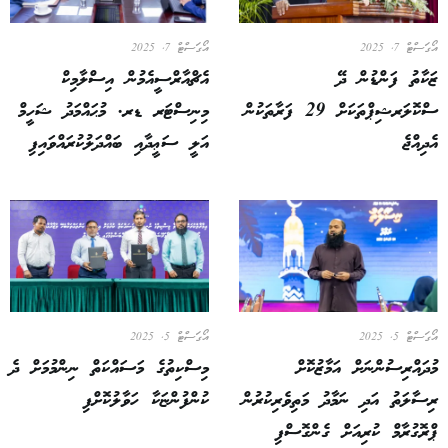
އޯގަސްޓް 7, 2025
އޯގަސްޓް 7, 2025
ޒަކާތު ފަންޑުން ދޭ
އެޗްއާރްސީއެމުން އިސްލާމިކް
ސްކޮލަރޝިޕްތަކަށް 29 ފަރާތަކުން
މިނިސްޓަރ ޑރ. މުޙައްމަދު ޝަހީމް
އެދިއްޖެ
އަލީ ސަޢީދާއި ބައްދަލުކުރައްވައިފި
އޯގަސްޓް 5, 2025
އޯގަސްޓް 5, 2025
މުދައްރިސުންނަށް އަމާޒުކޮށް
މިސްކިތުގެ މަސައްކަތް ނިންމުމަށް ދެ
ރިސާލަތު އަދި ނަމާދު މަތިވެރިކުރުން
ކުންފުންޏަކާ ހަވާލުކޮށްފި
ޕްރޮގުރާމް ކުރިއަށް ގެންގޮސްފި