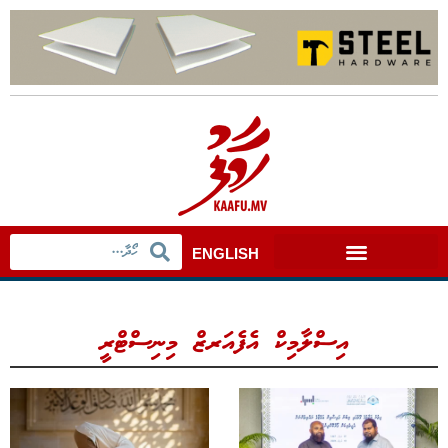
ENGLISH
އިސްލާމިކް އެފެއަރޒް މިނިސްޓްރީ