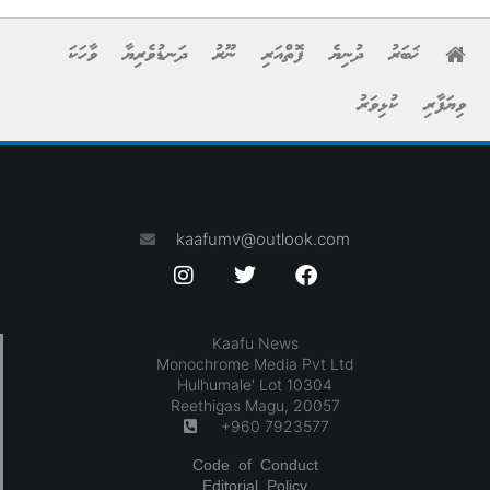
ޚަބަރު
ދުނިޔެ
ފޮތްއަރި
ނޫރު
ދަނޑުވެރިޔާ
ވާހަކަ
ވިޔަފާރި
ކުޅިވަރު
kaafumv@outlook.com
Kaafu News
Monochrome Media Pvt Ltd
Hulhumale' Lot 10304
Reethigas Magu, 20057
+960 7923577
Code of Conduct
Editorial Policy