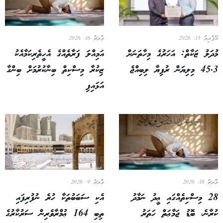
އޭޕްރިލް 13, 2026
މާރޗް 16, 2026
މުދަލު ޒަކާތް: އަހަރުގެ މިހާތަނަށް
އަމިއްލަ ފަރާތެއްގެ އެހީތެރިކަމާއެކު
45.3 މިލިޔަން ރުފިޔާ ލިބިއްޖެ
ޒިކުރާ މިސްކިތް ބިނާކުރުމަށް ބިންގާ
އަޅައިފި
މާރޗް 16, 2026
މާރޗް 9, 2026
28 މިސްކިތެއްގައި ޢީދު ނަމާދު
އެކި ސަބަބުތަކާ ހުރެ ނުފުރިފައި
ކުރާނެ، ބޮޑު ޖަމާޢަތް ހަތަރު
ތިބި 164 ޢުމްރާވެރިން ސަރުކާރުގެ