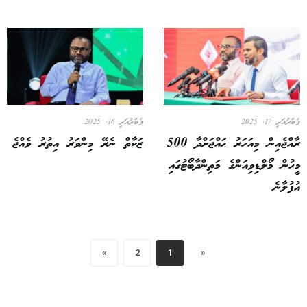
ފެބްރުއަރީ 17, 2025
ފެބްރުއަރީ 16, 2025
ރާއްޖެއިން މިއަހަރު ޙައްޖަށްދާ 500
ޒަކާތް ނެރޭ މިންވަރު އިތުރު ވެއްޖެ
މީހުން މޯލްޑިވިއަންގެ މަތިންދާބޯޓުގައި
އުފުލާނެ
»
2
1
«