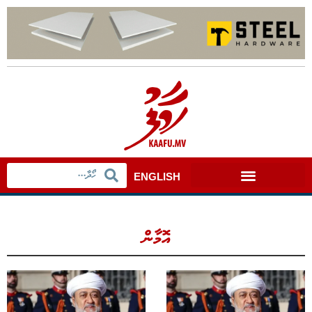
ENGLISH
އޮމާން