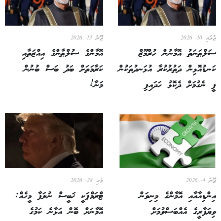
ޖުލައި 10, 2026
ޖޫން 13, 2026
ސަލްޠަނަތު އޮމާނުން ހުރްމޫޒް
އޮމާންގެ ސުލްޠާންގެ އިއްޒަތާއި
ކަނޑުއޮޅިން ދަތުރުކުރާ އުޅަނދުތަކުން
ކަރާމަތަށް ބަދު ބަސް ބުނުން
ފީ ނެގުމަށް ދެކޮޅު ހަދައިފި
މަނާ!
ޖޫން 4, 2026
މެއި 28, 2026
އިންޑިއާއާއި އޮމާންގެ މިނިވަން
ޓްރަމްޕަކީ ޚަބީސް ނުލަފާ މީހެއް:
ވިޔަފާރީގެ އެއްބަސްވުމަށް
އޮމާނަށް ބޮން އަޅާނެ ކަމުގެ