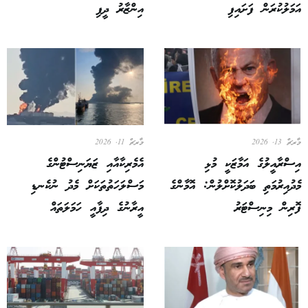
އަމަލުކުރަން ފަށައިފި
އިންޒާރު ދީފި
މާރޗް 13, 2026
މާރޗް 11, 2026
އިސްރާއީލުގެ އަމާޒަކީ މުޅި
އެމެރިކާއާއި ޒަޔަނިސްޓުންގެ
މެދުއިރުމަތި ބަދަލުކޮށްލުން: އޮމާންގެ
މަސްލަހަތުތަކަށް މެދު ނުކެނޑި
ފޮރިން މިނިސްޓަރު
އީރާނުގެ ދިފާއީ ހަމަލަތައް