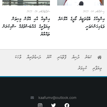
ޑިސެމްބަރ 14, 2025
ސެޕްޓެމްބަރ 26, 2025
އިންޑިއާގެ ބޮޑުވަޒީރު މޯދީގެ އޮމާނަށް
އިންޑިއާ އާއި އޮމާން މިނިވަން
ވަޑައިގަންނަވަނީ
ވިޔަފާރީގެ އެއްބަސްވުމެއް ސޮއިކުރަން
ތައްޔާރު
ޚަބަރު
ދުނިޔެ
ފޮތްއަރި
ނޫރު
ދަނޑުވެރިޔާ
ވާހަކަ
ވިޔަފާރި
ކުޅިވަރު
kaafumv@outlook.com