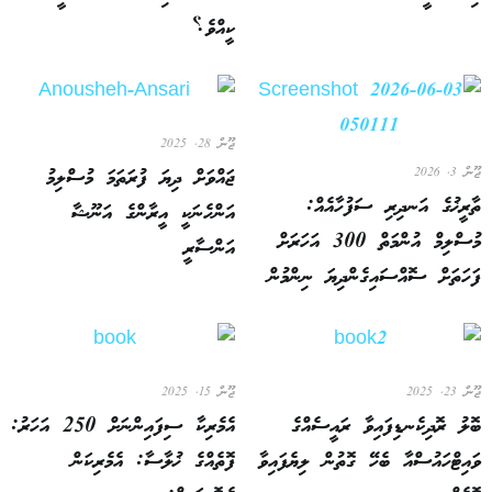
ކީއްވެ؟
ޖޫން 28, 2025
ޖައްވަށް ދިޔަ ފުރަތަމަ މުސްލިމު
ޖޫން 3, 2026
ތާރީޚުގެ އަނދިރި ސަފުހާއެއް:
އަންހެނަކީ އީރާންގެ އަނޫޝާ
މުސްލިމް އުންމަތް 300 އަހަރަށް
އަންސާރީ
ފަހަތަށް ސޮއްސައިގެންދިޔަ ނިންމުން
ޖޫން 23, 2025
ޖޫން 15, 2025
ބޮލު ރޮދިކެނޑިފައިވާ ރައީސެއްގެ
އެމެރިކާ ސިފައިންނަށް 250 އަހަރު:
ވައިޓްހައުސްއާ ބެހޭ ގޮތުން ލިޔެފައިވާ
ފޮތެއްގެ ޚުލާސާ: އެމެރިކަން