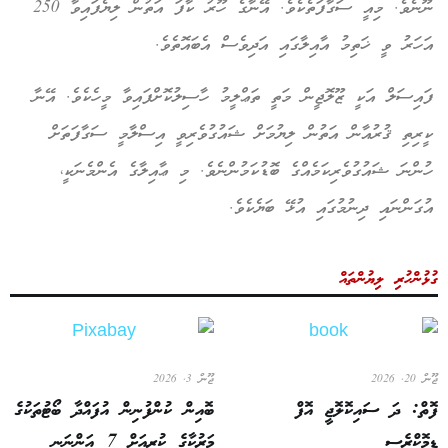
ނޫނެވެ. މިއީ ސަގާފަތެކެވެ. އޭނާގެ ހޫރު ކާފަ އަތުން ލިޔެފައިވާ 250
އަހަރު ވީ ޚަތިމު އާއިލާގައި އަދިވެސް އެބައޮތެވެ.
ފައިސަލް އަކީ ޒޫލޮޖީން މަތީ ތަޢްލީމު ހާސިލުކޮށްފައިވާ މީހެކެވެ. އޭނާ
ކީރިތި ޤުރުއާން އަތުން ލިޔުމަށް ޝައުގުވެރިވީ އިސްލާމީ ސަގާފަތަށް
ހުންނަ ޝައުގުވެރިކަމެއްގެ ބޮޑުކަމުންނެވެ. މި ޢާއިލާގެ އެންމެނަކީ،
އުގަންނައި ދިނުމުގައި އުޅޭ ބަޔެކެވެ.
ގުޅުންހުރި ލިޔުންތައް
ޖޫން 20, 2026
ޖޫން 3, 2026
ފޮތް: ދަ ސައިކޮލޮޖީ އޮފް
ބޮއިން ކުންފުނިން އުފައްދާ ބޯޓުތަކުގެ
ޑިމޮކްރެސީ
މަރުކާގެ ކުރިއަށް 7 އަންނަނީ