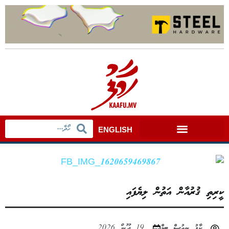
ENGLISH
ކީރިތި ޤުރުއާން އަތުން ލިޔެފައި
ކާފު ނިއުސް ޓީމް
19 ޖޫން 2026