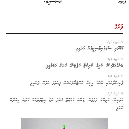
ފޮތެއް
ޖެނޮސައިޑް:
ފަހުގެ
10 ގަޑިއިރު ކުރިން
ޔޫކޭގައި ސުޕަޔުނިވާސިޓީއެއް ހަދައިފި
13 ގަޑިއިރު ކުރިން
ބަންގްލަދޭޝްގެ ކުރީގެ ކްރިކެޓް ކެޕްޓަންގެ ގެއަށް ހަމަލާދީފި
13 ގަޑިއިރު ކުރިން
ޕާކިސްތާނުގައި ބޭރުގެ މީޑިއާ ކޮންޓްރޯލުކުރަން ފިޔަވަޅު އަޅަަން ފަށައިފި
13 ގަޑިއިރު ކުރިން
އެމެރިކާ: ހަތިޔާރު މަދުވުން، ޑްރޯން ހުއްޓުވާ ޚަރަދު ކުޑަ ނިޒާމުތަކެއް ހޯދަން އިއުލާން
ކޮށްފި