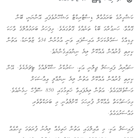
ކަޝްމީރުގެ ބަރަމުއްލާ ޑިސްޓްރިކްޓް މަޝްހޫރުވެފައި އޮންނަނީ، ބޮން
ގޮއްވާ، ހަނގުރާމަ ބޮޑު ތަނެއްގެ ގޮތުގައެވެ. މިފަހަރު ބަރަމުއްލާގެ ވާހަކަ
މީޑިއާގެ ސަމާލުކަމަށް އައިސްފައި ވަނީ އުމުރުން 34ގެ ޒުވާނަކު، އަތުން
ކީރިތި ޤުރުއާން އެއްކޮށް ލިޔެ ނިންމައިގެންނެވެ.
ސައްޔިދު ފައިސަލް ޖީލާނީ އަކީ، ސަރުކާރު ސްކޫލެއްގެ ޓީޗަރެކެވެ. އޭނާ
ކީރިތި ޤުރުއާން އެއްކޮށް އަތުން ލިޔެ ނިންމާލީ ވިއްސަކަށް
މަސްތެރޭގައެވެ. އަތުން ލިޔެފައިވާ ޚަތިމުގައި 850 ސޮފްހާ ހިމެނެއެވެ.
މިމަސައްކަތް އެއްކޮށް ފުރިހަމަ ކޮށްލެވުނީ މި ބަރަކާތްތެރި
މައްސަރުގައެވެ.
ފައިސަލް އަކީ، މި އާއިލާގައި އަތުން ޚަތިމެއް ލިޔުނު ފުރަތަމަ މީހާއެއް