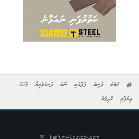
ޚަބަރު
ދުނިޔެ
ފޮތްއަރި
ނޫރު
ދަނޑުވެރިޔާ
ވާހަކަ
ވިޔަފާރި
ކުޅިވަރު
kaafumv@outlook.com