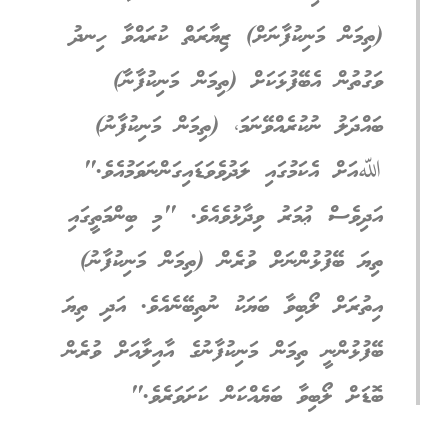
(ތިމަން މަނިކުފާނަށް) ޒިޔާރަތް ކުރައްވާ ހިނދު
ވަގުތުން އެބޭފުޅަކަށް (ތިމަން މަނިކުފާނާ)
ބައްދަލު ނުކުރެއްވޭނަމަ، (ތިމަން މަނިކުފާނު)
ﷲއަށް އެކަމުގައި ލަދުވެވަޑައިގަންނަވަމުއެވެ."
އަދިވެސް ޢުމަރު ވިދާޅުވެއެވެ. "މި ބިންމަތީގައި
ތިޔަ ބޭފުޅުންނަށް ވުރެން (ތިމަން މަނިކުފާނު)
އިތުރަށް ލޯބިވާ ބަޔަކު ނުތިބޭނެއެވެ. އަދި ތިޔަ
ބޭފުޅުންނީ ތިމަން މަނިކުފާނުގެ އާއިލާއަށް ވުރެން
ބޮޑަށް ލޯބިވާ ބަޔެއްކަން ކަށަވަރެވެ."