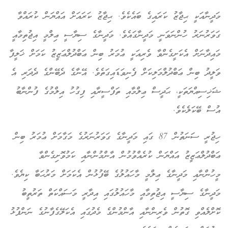
މަދީނާއަކީ ޙިޖާޒު ކަރައިގެ ބައެކެވެ. ޙިޖާޒު ކަރައަށް އައްޔަން ކުރައްވާ
ގަވަރުނަރު ހުންނަވަނީ މަދީނާގައެވެ. މަދީނާގެ ސިޔާސީ ޢިލްމީ އިޖުތިމާއީ
މައިދާނަށް އެކަށީގެންވާ ވެރިއަކީ ޢުމަރު ބިން ޢަބްދުލްޢަޒީޒު ކަމަށް ޚަލީފާ
ވަލީދު ބިން ޢަބްދުލްމަލިކަށް ފެނިވަޑައިގަތެވެ. އޭނާގެ ދެބޭންގެ ދެދަރި އެ
ޝަޚިސިއްޔަތަކީ، ޙަދީސް ޢިލްމާއި ތަފްސީރާއި ފިގުހު އިލްމުގެ ފުންނާބު
އުސް ބޭކަލެކެވެ.
ހިޖުރީ ސަނަތުން 87 ގައި މަދީނާގެ ގަވަރުނަރުގެ މަގާމަށް ޢުމަރު ބިން
ޢަބްދުލްޢަޒީޒު އައްޔަން ކުރެއްވުމުން އާންމުންނާއި ކަމުވޮށިގެންވާ
މީހުންނާއި މަދީނާގެ ޢިލްމީ މާހައުލުގެ ބޭފުޅުން އެކަމަށް މަރުޙަބާ ކިޔެވެ.
މަދީނާގެ ސިޔާސީ އިޖުތިމާއީ މާހައުލުގައި އިދާރީ މަސައްކަތް ތަރުތީބު
ކޮށްލެއްވި ގޮތުން ވެރިންނާއި އާންމުންގެ މެދުގައި އެކަލޭގެފާނުގެ ނަންފުޅު