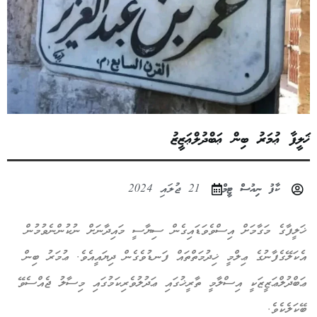
ޚަލީފާ ޢުމަރު ބިން ޢަބްދުލްޢަޒީޒު
ކާފު ނިއުސް ޓީމް
21 ޖުލައި 2024
ޚަލީފާގެ މަގާމަށް އިސްވެވަޑައިގެން ސިޔާސީ މައިދާނަށް ނުކުންނެވުމުން
އެކަލޭގެފާނުގެ ޢިލްމީ ޚިދުމަތްތައް ފަނޑުވެގެން ދިޔައީއެވެ. ޢުމަރު ބިން
ޢަބްދުލްޢަޒީޒަކީ އިސްލާމީ ތާރީޚުގައި ޢަދުލުވެރިކަމުގައި މިސާލު ޖެއްސެވޭ
ބޭކަލެކެވެ.