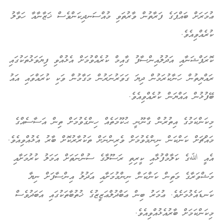
ޢުމަރަށް ބައްޕަގެ ފަރާތުން ވާރުތަވި މުއްސަނދިކަންވެސް ޚަޒާނާއާ ހަވާލު
ކުރެއްވިއެވެ.
ކޮރަޕްޝަނާއި އަދުލުއިންސާފު ގާއިމް ކުރެއްވުމަށް އެޅުއްވި ފިޔަވަޅުތަކުގައި
ރައްޔިތުން ހަނާކުރަމުން ދިޔަ ގަވަރުނަރުން މަގާމުން ވަކި ކުރައްވައި އައު
ބޭފުޅުން އައްޔަން ކުރެއްވިއެވެ.
މިކަންކަމުގެ އިތުރުން ގާނޫނީ ޙުކޫމަތެއް ހިންގެވުމަށް ތިން އަސާސެއްގެ
މައްޗަށް ކަންކަން ނިންމެވުމަށް ވެރިންނަށް ތަކުރާރުކޮށް ބާރު އެޅުއްވިއެވެ.
އެއީ ﷲގެ ކަލާމްފުޅާއި ކީރިތި ރަސޫލާގެ ސުންނަތަށް އަމަލު ކުރުމަށާއި
މަޝްވަރާގެ މަތިން ކަންކަން ނިންމުމަށާއި އަދުލު އިންސާފަށް ނިޔާ
ކަނޑައެޅުމަށެވެ. ޢުމަރު ބިން ޢަބްދުލްޢަޒީޒުގެ ޚުތުބާތަކުގައި އަބަދުވެސް
މިކަންކަމަށް ބާރުއެޅުއްވިއެވެ.