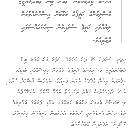
އެހެންވެ ވިދާޅުވަމުން، ޢުމަރު ބިން ޢަބްދުލްޢަޒީޒު
މުސްލިމުންގެ ޚަލީފާގެ މަގާމަށް އިސްކުރެއްވުމަށް
ލިޔުއްވައި ޚަލީފާ ސުލައިމާނު ސިއްކަގައްސަވައި
ދެއްވިއެވެ.
ހިޖުރީ ސަނަތުން 99 ވަނަ އަހަރުގެ ސަފަރު މަހު ޢުމަރު ބިން
ޢަބްދުލްޢަޒީޒު މުސްލިމުންގެ ޚަލީފާގެ މަގާމަށް ދިމިޝްގްގައި ބައިއަތު
ހިފުމާއެކު މީހުން އުފާފާޅު ކުރަން ފެށިއެވެ. ނަމަވެސް ޚުޝާމަދު ކުރުމަކީ
ޢުމަރު ދުވަހަކުވެސް ގަޔާވެ ވަޑައިގަތް ކަމެއް ނޫނެވެ. އެކަލޭގެފާނު
މީސްތަކުންނާ އެދުވަހު މުޚާތަބު ކުރައްވައި ދެއްވި ފުރަތަމަ ތަގްރީރުގެ
އަޑު މީހުން ފަނޑުކޮށްލީ "އެކަމަކު އަހަރަމެން މަނިކުފާނު އިޚުތިޔާރު
ކޮށްފިން" އެފަދައިން ގޮވަމުންނެވެ.