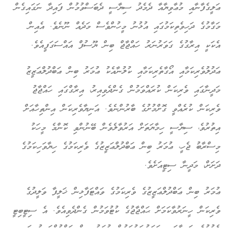
ޢަލީގެފާނާއި މުޢާވިޔާއާ ދެމެދު ސިޔާސީ ދެބަސްވުމުން ފައިދާ ނަގައިގެން
މަގާމުގެ ދަހިވެތިކަމުގައި އުޅުނު މީހުންވެސް މަދެއް ނޫނެވެ. އެއިން
އެކަކީ އިރާގުގެ ގަވަރުނަރު ހައްޖާޖް ބިން ޔޫސުފް އައްސަގަފީއެވެ.
ޢަދުލުވެރިކަމާއި އޯގާތެރިކަމާއި ކުލުނާއެކު ޢުމަރު ބިން ޢަބްދުލްޢަޒީޒު
މަދީނާގައި ވެރިކަން ކުރައްވަމުން ގެންދެވިއިރު، އިރާގްގައި ހައްޖާޖު
ވެރިކަން ކުރެއްވީ ގޮށްމުށުގެ ބާރުންނެވެ. އަނިޔާވެރިކަން އިންތިހާއަށް
އިތުރުވެ، ސިޔާސީ ހިމާޔަތަށް އަރުވާލެވެން ބޭނުންވި ކޮންމެ މީހަކު
މިސްރާބު ޖެހީ، ޢުމަރު ބިން ޢަބްދުލްޢަޒީޒުގެ ވެރިކަމުގެ ހިޔާވަހިކަމުގެ
ދަށަށް، މަދީނާ ސިޓީއަށެވެ.
ޢުމަރު ބިން ޢަބްދުލްޢަޒީޒުގެ ވެރިކަމުގެ ވައްޓަފާޅިން ޚަލީފާ ވަލީދުގެ
ވެރިކަން ހީނަރުވާކަމަށް ޙައްޖާޖުގެ ކުޓުވަމުން ގެންދެވިއެވެ. އެ ސިޓީބިޓީ