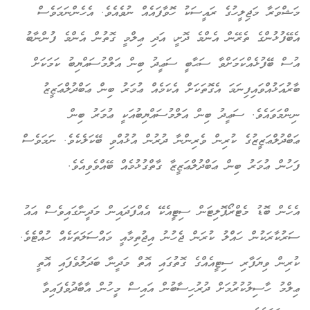
މަޝްވަރާ މަޖިލީހުގެ ރައީސަކު ހޮވާފައެއް ނުވެއެވެ. އެހެންނަމަވެސް
އެބޭފުޅުންގެ ތެރޭން އެންމެ ދޮށީ، އަދި ޢިލްމީ ގޮތުން އެންމެ ފުންނާބު
އުސް ބޭފުޅެއްކަމަށްވާ ސަޙާބީ ސަޢީދު ބިން އަލްމުސައްޔިބު ކަމަކަށް
ބާރުއަޅުއްވައިފިނަމަ އެގޮތަކަށް އެކަމެއް ޢުމަރު ބިން ޢަބްދުލްޢަޒީޒު
ނިންމަވައެވެ. ސަޢީދު ބިން އަލްމުސައްޔިބުއަކީ ޢުމަރު ބިން
ޢަބްދުލްޢަޒީޒުގެ ކުރިން ވެރިންނާ ދުރުން އުޅުއްވި ބޭކަލެކެވެ. ނަމަވެސް
ފަހުން ޢުމަރު ބިން ޢަބްދުލްޢަޒީޒާ ގާތްގުޅުމެއް ބޭއްވެވިއެވެ.
އެހެން ބޮޑު މެޓްރޯޕޮލިޓަން ސިޓީއެކޭ އެއްފަދައިން މަދީނާގައިވެސް އައު
ސަރުކާރަކުން ހައްލު ކުރަން ޖެހުނު އިޖުތިމާއީ މައްސަލަތަކެއް ހުއްޓެވެ.
ކުރިން ވިޔަފާރި ސިޓީއެއްގެ ގޮތުގައި އޮތް މަދީނާ ބަދަލުވެފައި އޮތީ
ޢިލްމު ހާސިލުކުރުމަށް ދުރުހިސާބުން އައިސް މީހުން އާބާދުވެފައިވާ