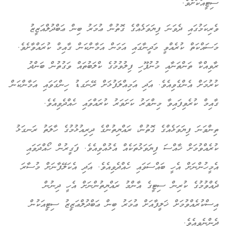
ސިޓީއަކަށެވެ.
ވެރިކަމުގައި ދެވަނަ ފިޔަވަޅެއްގެ ގޮތުން ޢުމަރު ބިން ޢަބްދުލްއަޒީޒު
މަސައްކަތް ކުރެއްވީ މަދީނާގައި އަމަން އަމާންކަން ގާއިމް ކުރައްވާށެވެ.
ރާވިއްކާ ތަންތަނާއި މުނުފޫހި ފިލުވުމުގެ ކްލަބުތައް ވަގުތުން ބަންދު
ކުރުމަށް އެންގެވިއެވެ. އަދި އަމިއްލަފުޅަށް ރޭނަގޑު ހިންގަވައި އަމާންކަން
ގާއިމް ކުރެވިފައިވާ މިންވަރު ކަށަވަރު ކުރައްވައި ހެއްދެވިއެވެ.
ތިންވަނަ ފިޔަވަޅެއްގެ ގޮތުން، ރައްޔިތުންގެ ދިރިއުޅުމުގެ ހާލަތު ރަނގަޅު
ކުރެއްވުމަށް ޚާއްސަ ފިޔަވަޅުތަކެއް އެޅުއްވިއެވެ. ފަގީރުން ހޯއްދަވައި
އެމީހުންނަށް އެހީ ބައްސަވައި ހެއްދެވިއެވެ. އަދި އެކަލޭފާނަށް މުސާރަ
ދެއްވުމުގެ ކުރިން ސިޓީގެ އާންމު ރައްޔިތުންނަށް އެހީ ދިނުން
އިސްކުރެއްވުމަށް ޚަލީފާއަށް ޢުމަރު ބިން ޢަބްދުލްޢަޒީޒު ސިޓީއަކުން
ދެންނެވިއެވެ.