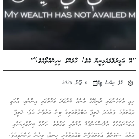
"އޭ އަމީރުލްމުއުމިނީން އެވެ! ހާލުކޮޅު ކިހިނެއްތޯއެވެ؟"
ކާފު ނިއުސް ޓީމް
6 ޖޫން 2026
މިއީ އެޒަމާނުގައި ދުނިޔޭގެ އެންމެ ބާރުގަދަ ތަޚުތުގައި އިންނެވި، އުމަވީ
ދައުލަތުގެ ވަރުގަދަ ޚަލީފާ ޢަބްދުލްމަލިކް ބިން މަރުވާން އެވެ. ޚަލީފާ
އަވަހާރަވުމުގެ އާލާސްކަންފުޅާ އުޅުއްވި ވަގުތެވެ. މަރުގެ ބިރުވެރިކަމާއި
މަރުގެ ސަކަރާތް އެކަލޭގެފާނާ ބައްދަލުކުރި ހިނދު، މީހުން ދެންނެވިއެވެ.