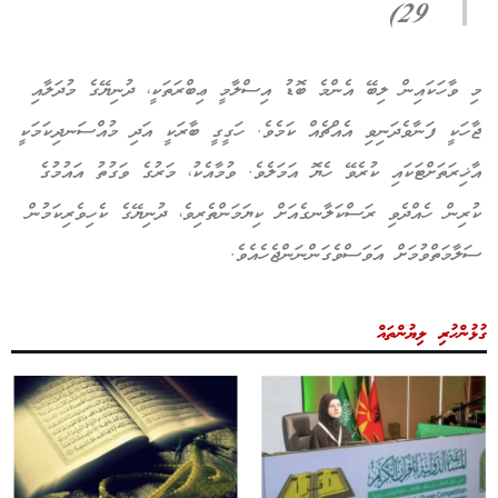
29)
މި ވާހަކައިން ލިބޭ އެންމެ ބޮޑު އިސްލާމީ ޢިބްރަތަކީ، ދުނިޔޭގެ މުދަލާއި
ޖާހަކީ ފަނާވެދަނިވި އެއްޗެއް ކަމެވެ. ހަގީގީ ބާރަކީ އަދި މުއްސަނދިކަމަކީ
އާޚިރަތަށްޓަކައި ކުރެވޭ ހެޔޮ އަމަލެވެ. ވުމާއެކު، މަރުގެ ވަގުތު އައުމުގެ
ކުރިން ހެއްދެވި ރަސްކަލާނގެއަށް ކިޔަމަންތެރިވެ، ދުނިޔޭގެ ކެހިވެރިކަމުން
ސަލާމަތްވުމަށް އަވަސްވެގަންނަންޖެހެއެވެ.
ގުޅުންހުރި ލިޔުންތައް