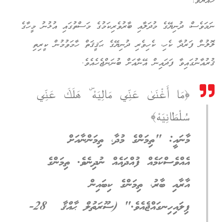
ހެއްޔެވެ؟
ނަމަވެސް، ދުނިޔޭގެ މުދަލާއި ބާރުވެރިކަމުގެ މަސްތުގައި އުޅުނު މީހާގެ
ލޮލުން ފަރުދާ ކެހި، ކެހިވެރި ދުނިޔޭގެ ޙަޤީޤަތް ހާމަވުމުން ކީރިތި
ޤުރުއާނުގައިވާ ފަދައިން އޭނާއަށް ބުނަންޖެހެއެވެ.
﴿مَا أَغْنَىٰ عَنِّي مَالِيَهْ ۜ هَلَكَ عَنِّي
سُلْطَانِيَهْ﴾
މާނައީ: "ތިމަންގެ މުދާ، ތިމަންނާއަށް
އެއްވެސްކަމެއް ފުއްދައެއް ނުދިނެވެ. ތިމަންގެ
އާރާއި ބާރު، ތިމަންގެ ކިބައިން
ފިލައިހިނގައްޖެއެވެ."
(
ސޫރަތުލް ޙާއްޤާ 28-