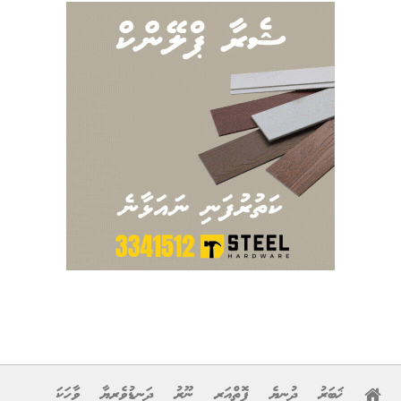
ޚަބަރު
ދުނިޔެ
ފޮތްއަރި
ނޫރު
ދަނޑުވެރިޔާ
ވާހަކަ