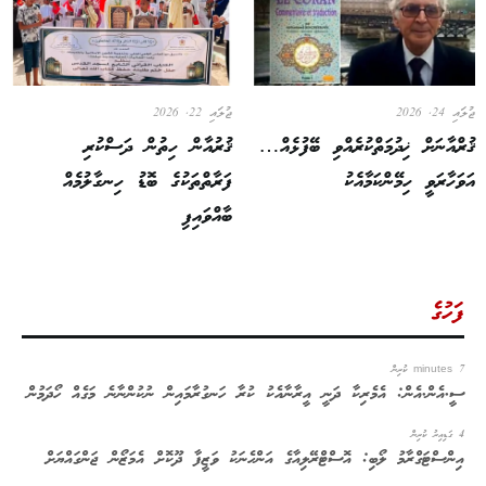
ޖުލައި 24, 2026
ޖުލައި 22, 2026
ޤުރްއާނަށް ޚިދުމަތްކުރެއްވި ބޭފުޅެއް…
ޤުރުއާން ހިތުން ދަސްކުރި
އަވަހާރަވީ ހިމޭންކަމާއެކު
ފަރާތްތަކުގެ ބޮޑު ހިނގާލުމެއް
ބާއްވައިފި
ފަހުގެ
7 minutes ކުރިން
ސީ.އެން.އެން: އެމެރިކާ ދަނީ އީރާނާއެކު ކުރާ ހަނގުރާމައިން ނުކުންނާނެ މަގެއް ހޯދަމުން
4 ގަޑިއިރު ކުރިން
އިންސްޓަގްރާމު ލޯބި: އޮސްޓްރޭލިއާގެ އަންހެނަކު ވަޒީފާ ދޫކޮށް އެމަޒޯން ޖަންގައްޔަށް