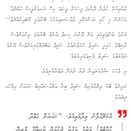
މުއްތިކުރާ ހެދުން ދޮންނަ މީހަކަށް ވީނަމަ ކިހާ ރަނގަޅުވީސް ހެއްޔެވެ!
އަހަރެން މި ހޯދި ރަސްކަމާއި މުއްސަނދިކަމުގެ ބޭނުމަކީ ކޮބައިހެއްޔެވެ؟"
މަރުގެ ތުންފަތީގައި އަޅާ އޮންނަ ހިނދު އެންމެ ބާރުގަދަ މީހާއަށްވެސް
ދުނިޔޭގެ ހަގީގީ ސައިޒު ހާމަވާނެއެވެ. ޚަލީފާ އަބްދުލްމަލިކަށްވެސް އޭނާގެ
ދައުލަތުގެ ސައިޒު ފެނިވަޑައިގަތެވެ!
މި ވާހަކަ ޝާމްކަރައިން ދުރު ދުރަށް ދަތުރުކުރިއެވެ.
މަދީނާގެ ބޮޑު އިލްމުވެރިޔާ ސަޢީދު ބިން އަލްމުސައްޔިބާ ހަމައަށް މިވާހަަކ
ދިޔައެވެ.
އެކަލޭގެފާނު ވިދާޅުވިއެވެ. "ﷲއަށް ޙަމްދު
ހުއްޓެވެ! މަރުގެ ވަގުތު ޖެހުމުން ދުނިޔޭގެ ވެރިން