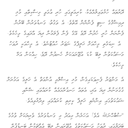
ދޮރުތައް ހުޅުވައިލުމާއެކު، ކުރިމަތީގައި ހުރި އުމަވީ މިސްކިތާއި މުޅި
ދިމިޝްޤުގެ ސިޓީ ފެންނާން އޮތެވެ. އެ ވަގުތު، ގަނޑުވަރުން ބޭރުން
ފެންނަން ހުރީ ހެދުން ދޮވެ އޭގެ ފެން ފެލަމުން ދިޔަ އާދައިގެ މީހެކެވެ.
އެ ނިކަމެތި މީހާއަށް ޚަލީފާގެ ނަޒަރު ހުއްޓުނެވެ. އެ މީހާއަކީ ދުވަހު
މަސައްކަތުން ލިބޭ ކުޑަ އުޖޫރައަކަށް ހެނދުން ދޮވެ، ހިއްކަން އަޅާ
މީހެކެވެ.
އެ މަންޒަރު ފެނިވަޑައިގެން، މުޅި އިސްލާމީ އުންމަތް އެ ޚަލީގެ އަމުރަށް
ގުގުމަނުން ދިޔަ އަދި، އެތައް ހަނގުރާމައެއް ކުރައްވައި ޝާނާއި
ޝައުކަތުގައި އިންނެވި ޚަލީފާ ކީރިތި ކުރައްވައި ވިދާޅުވިއެވެ.
"ސުބްޙާނަﷲ އެވެ! އަހަރެން މިއަދު މި ގަނޑުވަރުގެ ވެރިޔަކަށް ވުމުގެ
ބަދަލުގައި، ދުވަހު މަސައްކަތުގެ އުޖޫރައިން ލިބޭ އެއްޗަކުން ބަނޑުފުރާ