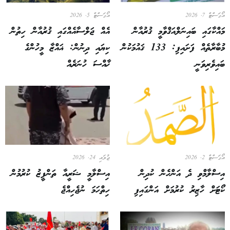
އޯގަސްޓް 7, 2026
އޯގަސްޓް 5, 2026
މައްކާގައި ބައިނަލްއަޤްވާމީ ޤުރުއާން
އެއް ޖަލްސާއެއްގައި ޤުރުއާން ހިތުން
މުބާރާތެއް ފަށައިފި: 133 ޤައުމަކުން
ކިޔައި ދިނުން: ޣައްޒާ މީހުންގެ
ބައިވެރިވަނީ
ޚާއްސަ ހުނަރެއް
އޯގަސްޓް 2, 2026
ޖުލައި 24, 2026
އިސްލާމްވި ދެ އަންހެން ކުދިން
އިސްލާމީ ޝަރީއާ ތަންފީޒު ކުރުމުން
ކޯޓަށް ހާޒިރު ކުރުމަށް އަންގައިފި
ހިތްހަމަ ނުޖެހިއްޖެ