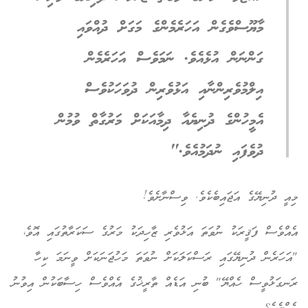
މާޔޫސްވެގެން އަހަރެމެންގެ މަގަށް ދުއްވައި
ގަންނަން އުޅެއެވެ. ނަމަވެސް އަހަރެމެން
އިލްމުވެރިންނާއި އަޅުވެރިން ދުވަހަކުވެސް
އެމީހުންގެ ދުނިޔެއާ ދިމާއަކަށް މަރުގާތް ވުމުން
ދުވެފައި ނުދަމުއެވެ."
މިއީ ދުނިޔޭގެ އަޖައިބެކެވެ. ވިސްނާށެވެ!
އެއްވެސް ފަޤީރަކު ނުވަތަ އަޅުވެރި ޒާހިދަކު މަރުގެ ސަކަރާތުގައި އޮވެ،
"އަހަރެން ދުނިޔޭގައި ރަސްކަލަކަށް ނުވަތަ މަހުޖަނަކަށް ވީނަމަ ކިހާ
ރަނގަޅުވީސް ހެއްޔޭ" ބުނި އަޑެއް ތާރީޚުގެ އެއްވެސް ހިސާބަކުން އިވުނު