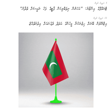
5 ގަޑިއިރު ކުރިން
ޓްރަމްޕްގެ އިންޒާރު: "އަހަރެން ރިޕަބްލިކަން ޕާޓީގެ ފަހު ރައީސަށް ވެދާނެ"
11 ގަޑިއިރު ކުރިން
އިޒްރޭލުން ބޭރަށް ހިޖުރަކުރާ މީހުންގެ އަދަދު ދެގުނައަށް އިތުރުވެއްޖެ