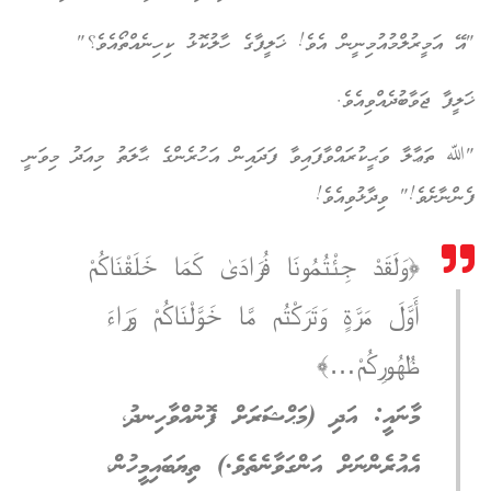
"އޭ އަމީރުލްމުއުމިނީން އެވެ! ޚަލީފާގެ ހާލުކޮޅު ކިހިނެއްތޯއެވެ؟"
ޚަލީފާ ޖަވާބުދެއްވިއެވެ.
"ﷲ ތަޢާލާ ވަޙީކުރައްވާފައިވާ ފަދައިން އަހުރެންގެ ޙާލަތު މިއަދު މިވަނީ
ފެންނާށެވެ!" ވިދާޅުވިއެވެ!
﴿وَلَقَدْ جِئْتُمُونَا فُرَادَىٰ كَمَا خَلَقْنَاكُمْ
أَوَّلَ مَرَّةٍ وَتَرَكْتُم مَّا خَوَّلْنَاكُمْ وَرَاءَ
ظُهُورِكُمْ…﴾
މާނައީ: އަދި (މަޙްޝަރަށް ފޮނުއްވާހިނދު،
އެއުރެންނަށް އަންގަވާނެތެވެ.) ތިޔަބައިމީހުން،