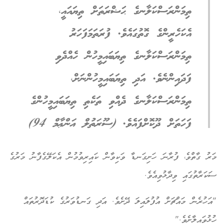
ތިމަންރަސްކަލާނގެ ޙަޟްރަތަށް ތިޔައައީ،
އެކަހެރީންގެ ގޮތުގައެވެ. ފުރަތަމަފަހަރު
ތިމަންރަސްކަލާނގެ ތިޔަބައިމީހުން ހެއްދެވި
ފަދައިންނެވެ. އަދި ތިޔަބައިމީހުންނަށް،
ތިމަންރަސްކަލާނގެ ދެއްވި ތަކެތި ތިޔަބައިމީހުންގެ
ފަހަތަށް ދޫކޮށްފައެވެ.
(
ސޫރަތުލް އަންޢާމް 94)
މަރު ގާތްވެ، ފުރާނަ ހަށިގަނޑާ ވަކިވާން ކައިރިވުމުން އެކަލޭގެފާނު މަރުގެ
ސަކަރާތުގައި ވިދާޅުވިއެވެ.
"އަހުރެން މައްޗަށް އުފުލައިލަ ދޭށެވެ. އަދި ގަނޑުވަރުގެ ކުޑަދޮރުތައް
ހުޅުވައިލާށެވެ."