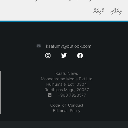
ވިޔަފާރި
ކުޅިވަރު
kaafumv@outlook.com
Kaafu News
Monochrome Media Pvt Ltd
Hulhumale' Lot 10304
Reethigas Magu, 20057
+960 7923577
Code of Conduct
Editorial Policy