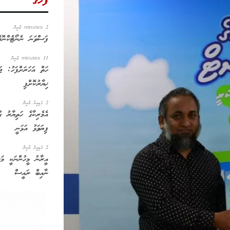
ފަހުގެ
2 minutes ކުރިން
ފަސްވަނަ ނެނޯޓެކްނ
11 minutes ކުރިން
ހަތް އަހަރަށްފަހު: ޖ
ޚިޔާރުކޮށްފި
2 ގަޑިއިރު ކުރިން
އެމެރިކާގެ ހަތިޔާރު 
ފިޔަވަޅު އަޅަނީ
2 ގަޑިއިރު ކުރިން
އީރާނު މީހުންނަކީ މަޝ
ނާއިބް ރައީސް