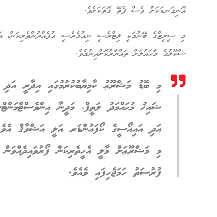
އޮނިގަނޑަކަށް ވެސް ފެތޭ ގޮތަކަށެވެ.
މި ސީރީޒްގެ ބޭނުމަކީ ލިޓްރެސީ، ނިއުމެރެސީ، އުފެއްދުންތެރިކަން، އަ
ސްކޫލުގެ މާޙައުލަށް ތައްޔާރުކޮށްދިނުމެވެ.
މި ބޮޑު މަޝްރޫޢު ކާމިޔާބުކުރުމުގައި އިދާރީ އަދި ފ
ޝައިޚު މުޙައްމަދު ލަތީފް، މަދީނާ އިންވެސްޓްމަން
އަދި އައިއޯސީގެ ކޯފައުންޑަރ އަލީ އަޝްވާޤް އެވެ.
މި މަޝްރޫޢަށް މާލީ އެހީތެރިކަން ފޯރުވައިދެއްވަން ބ
ފުރުސަތު ހަމަޖެހިފައި ވެއެވެ.