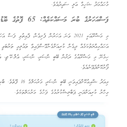
މުހައްމަދު ޝަހީމް ޢަލީ ސަޢީދުއެވެ.
ފަސްއަހަރުގެ ބުރަ މަސައްކަތެއް: 65 ފޮތުގެ ބޮޑު މަޝްރޫޢު
މި މަޝްރޫޢަކީ 2021 ވަނަ އަހަރުން ފެށިގެން، ފާއިތުވި ފ
ހިމެނޭ މި މަޝްރޫޢުގެ ދަށުން ބޭބީ ނާސަރީ، ނާސަރީ، އެލް.ކޭ.ޖީ، އަދި
ފޯރުކޮށްދެވޭނެއެވެ.
މިހާރު ކުރިއަށްދަނީ ޕަބްލިޝްކުރުމުގެ ފަހުގެ މަރުޙަލާތަކެވެ.