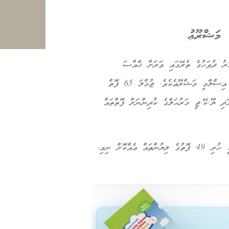
ަސް އަހަރު ދުވަހުގެ ތެރޭގައި ވަރަށް ޚާއްޞަ
އަހައްމިއްޔަތުކަމެއް ދީގެން ކުރިއަށްގެންގޮސްފައިވާ ތައުލީމީ ތަރުބަވީ އިސްލާމީ މަޝްރޫޢެކެވެ. ޖުމްލަ 65 ފޮތް
 ޔޫ.ކޭ.ޖީ މަރުޙަލާގެ ކުދިންނަށް ފޮތްތައް
މިއަދު ޝާއިޢުކޮށްފައިވަނީ ބޭބީ ނާސަރީ މަރުޙަލާގެ 16 ފޮތެވެ. ބާކީ ހުރި 49 ފޮތުގެ ލިޔުންތައް އެއްކޮށް ނިމި،