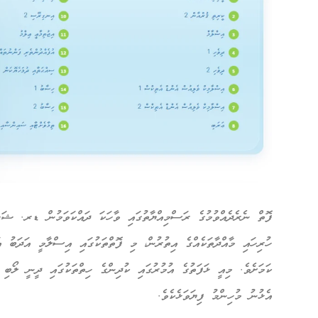
ފޮތް ނެރެދެއްވުމުގެ ރަސްމިއްޔާތުގައި ވާހަކަ ދައްކަވަމުން ޑރ. ޝަހީމ
ހުރިހައި މާއްދާތަކެއްގެ އިތުރުން، މި ފޮތްތަކުގައި އިސްލާމީ އަދަބު 
ކަމަށެވެ. މިއީ ޅަފަތުގެ އުމުރުގައި ކުދިންގެ ހިތްތަކުގައި ދީނީ ލޯބި އ
އެޅުނު މުހިންމު ފިޔަވަޅެކެވެ.