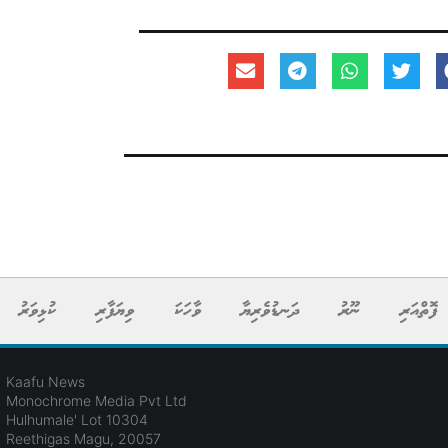
ފޮތްއަރި
ނޫރު
ދަނޑުވެރިޔާ
ވާހަކަ
ވިޔަފާރި
ކުޅިވަރު
Kaafu News
Monochrome Media Pvt Ltd
Hulhumale' Lot 10304
Reethigas Magu, 20057