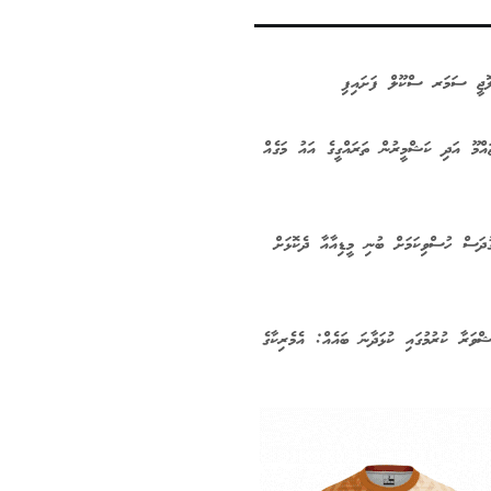
ޮލޮޖީ ސަމަރ ސްކޫލް ފަށައިފި
ައްމޫ އަދި ކަޝްމީރުން ތަރައްގީގެ އައު މަގެއް
ގުދަސް ހުސްވިކަމަށް ބުނި މީޑިއާއާ ދެކޮޅަށް
ްވަރާ ކުރުމުގައި ކުޅަދާނަ ބައެއް: އެމެރިކާގެ