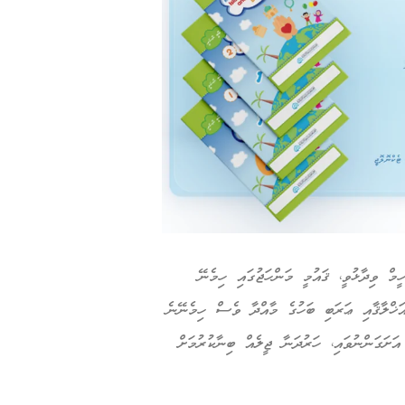
ް ވިދާޅުވީ، ޤައުމީ މަންހަޖުގައި ހިމެނޭ
އަޚްލާޤާއި ޢަރަބި ބަހުގެ މާއްދާ ވެސް ހިމެނޭނެ
ަށަގަންނުވައި، ހަރުދަނާ ޖީލެއް ބިނާކުރުމަށް