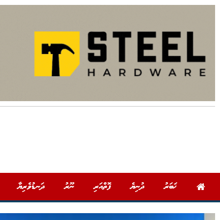
ޚަބަރު
ދުނިޔެ
ފޮތްއަރި
ނޫރު
ދަނޑުވެރިޔާ