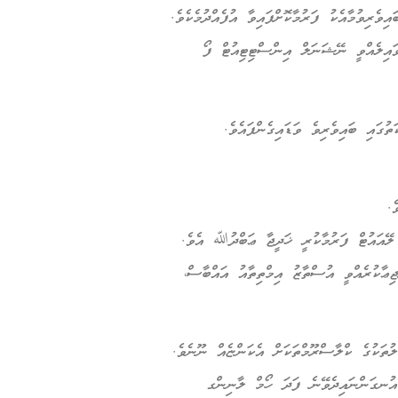
ެރިވުމާއެކު ފަރުމާކޮށްފައިވާ އުފެއްދުމެކެވެ.
އިލެއްވީ ނޭޝަނަލް އިންސްޓިޓިއުޓް ފޯ
ގައި ބައިވެރިވެ ވަޑައިގެންފައެވެ.
.
 ލޭއައުޓް ފަރުމާކުރީ ޚަދީޖާ ޢަބްދުﷲ އެވެ.
ޖިޢާކުރެއްވީ އުސްތާޒު އިމްތިތާއު އައްބާސް،
ުތަކުގެ ކްލާސްރޫމްތަކަށް އެކަންޏެއް ނޫނެވެ.
އުނގަންނައިދެވޭނެ ފަދަ ހޯމް ލާނިންގ