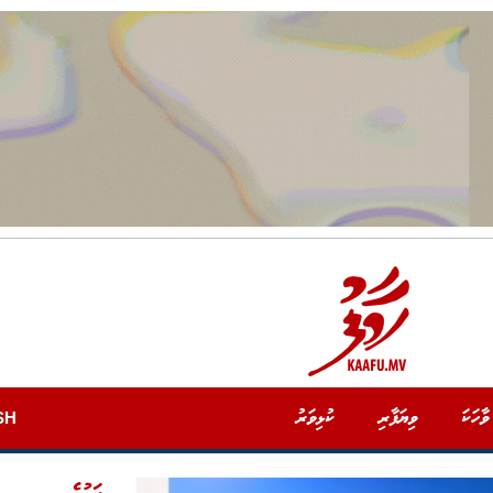
ވާހަކަ
ވިޔަފާރި
ކުޅިވަރު
SH