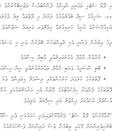
މި ފޮތް ސެޓަކީ ތަޢުލީމީ ދާއިރާގެ ފުންނާބުއުސް ތަޖުރިބާކާރުންގެ ބައިވ
ޑރ. ޝަހީމްގެ ސީދާ ބެއްލެވުމުގެ ދަށުން މި ފޮތްތައް ލިޔެ އެކުލަވަ
އެޑިއުކޭޝަންގެ ކުރީގެ ކަރިކިއުލަމް ޑިވެލޮޕަރ މަރިޔަމް ޝަޒްނާއެވެ.
މީގެ އިތުރުން ފަންނީ އެކި ދާއިރާތަކުން ބޭފުޅުން ވަނީ މި މަސައްކަތު
ޤުރްއާން މާއްދާ އެކުލަވައިލެއްވީ ޢާބިދާ މިސްއެވެ.
ބޭބީ ނާސަރީގެ ޢަރަބި މާއްދާ ތައްޔާރުކުރެއްވީ ނީނާ މިސްއެވެ
ފޮތްތަކުގެ ކުލަގަދަ ކުރެހުންތަކާއި ވިޝުއަލް ޑިޒައިންއާ އެކު
ފޮތްތަކުގެ ފެންވަރު ހިފެހެއްޓުމުގެ ގޮތުން އެކި މަރުޙަލާތަކުގައި މުރާ
އުސްތާޛު މުޙައްމަދު ފިރުޒުލް އަދި ޝިފާޔަތު އަލީއެވެ.
"ކޮއްކޮމެންގެ ފޮތް ސެޓް" ފަރުމާކޮށްފައިވަނީ ހަމައެކަނި ޕްރީ ސްކޫލ
ބެލެނިވެރިންނަށް ގޭގައި ތިބެގެން ވެސް ދަރިންނަށް ފަސޭހަކަމާއެކު 