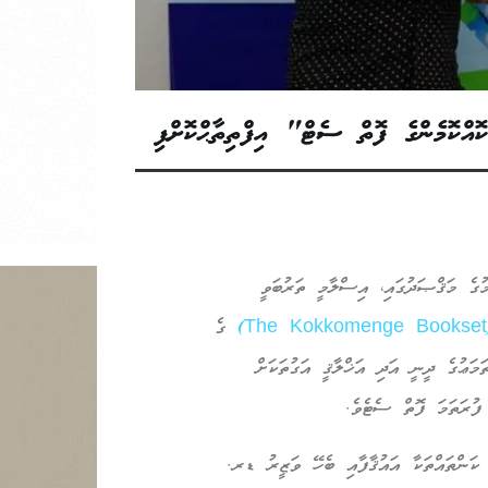
އްކޮމެންގެ ފޮތް ސެޓް" އިފްތިތާޙްކޮށްފި
ުމުގެ މަޤްޞަދުގައި، އިސްލާމީ ތަރުބަވީ
(The
ގެ
ަމަޢުގެ ދީނީ އަދި އަޚްލާޤީ އަގުތަކަށް
 ފުރަތަމަ ފޮތް ސެޓެވެ.
ަންތައްތަކާ އައުޤާފާއި ބެހޭ ވަޒީރު ޑރ.