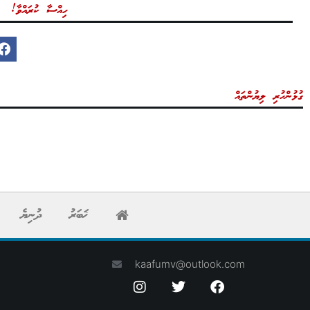
ހިއްސާ ކުރައްވާ!
ގުޅުންހުރި ލިޔުންތައް
ޚަބަރު
ދުނިޔެ
kaafumv@outlook.com