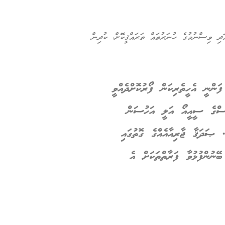
ދި ވިސްނުމުގެ ހުނަރުތައް ތަރައްޤީކޮށް، ކުދިން
ަންނީ އެހީތެރިކަން ފޯރުކޮށްދެއްވީ
ޓްސްގެ ސީއީއޯ އަލީ އަހުސަން
 ޞަދަޤާ ޖާރިއާއެއްގެ ގޮތުގައި
ޭނުންފުޅުވާ ފަރާތްތަކަށް އެ