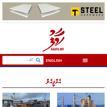
ENGLISH
އެމްޕީއެލް