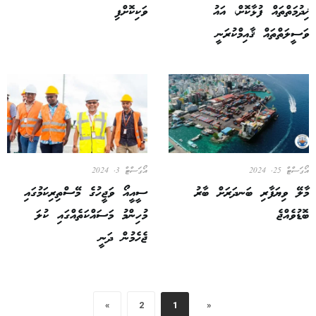
ޚިދުމަތްތައް ފުޅާކޮށް، އައު
ވަކިކޮށްފި
ވަސީލަތްތައް ޤާއިމްކުރަނީ
އޯގަސްޓް 25, 2024
އޯގަސްޓް 3, 2024
މާލޭ ވިޔަފާރި ބަނދަރަށް ބާރު
ސީއީއޯ ވަޖީހުގެ މޭސްތިރިކަމުގައި
ބޮޑުވެއްޖެ
މުހިންމު މަސައްކަތެއްގައި ކުލަ
ޖެހެމުން ދަނީ
»
2
1
«