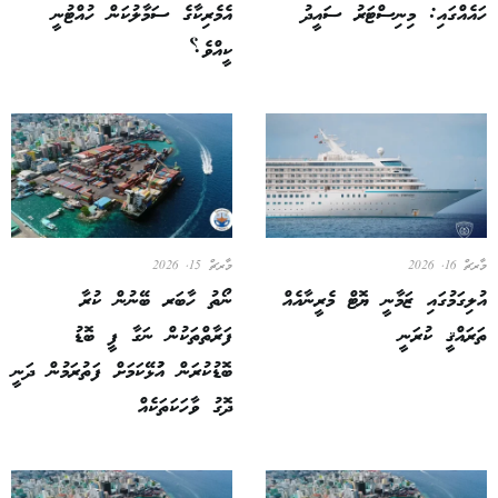
ހައެއްގައި: މިނިސްޓަރު ސައީދު
އެމެރިކާގެ ސަމާލުކަން ހުއްޓުނީ
ކީއްވެ؟
މާރޗް 16, 2026
މާރޗް 15, 2026
އުލިގަމުގައި ޒަމާނީ ޔޮޓް މެރީނާއެއް
ނޯތު ހާބަރ ބޭނުން ކުރާ
ތަރައްޤީ ކުރަނީ
ފަރާތްތަކުން ނަގާ ފީ ބޮޑު
ބޮޑުކުރަން އުުޅޭކަމަށް ފަތުރަމުން ދަނީ
ދޮގު ވާހަކަތަކެއް