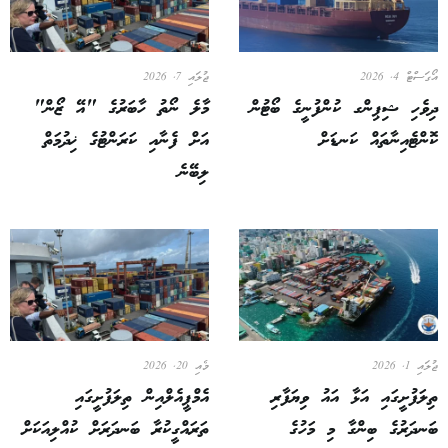
އޯގަސްޓް 4, 2026
ޖުލައި 7, 2026
ދިވެހި ޝިޕިންގ ކުންފުނީގެ ބޯޓުން
މާލެ ނޯތު ހާބަރުގެ "އޭ ޒޯން"
ކޮންޓެއިނާތައް ކަނޑަށް
އަށް ފެނާއި ކަރަންޓުގެ ޚިދުމަތް
ލިބޭނެ
ޖުލައި 1, 2026
މެއި 20, 2026
ތިލަފުށީގައި އަޅާ އައު ވިޔަފާރި
އެމްޕީއެލްއިން ތިލަފުށީގައި
ބަނދަރުގެ ބިންގާ މި މަހުގެ
ތަރައްގީކުރާ ބަނދަރަށް ކުއްލިއަކަށް