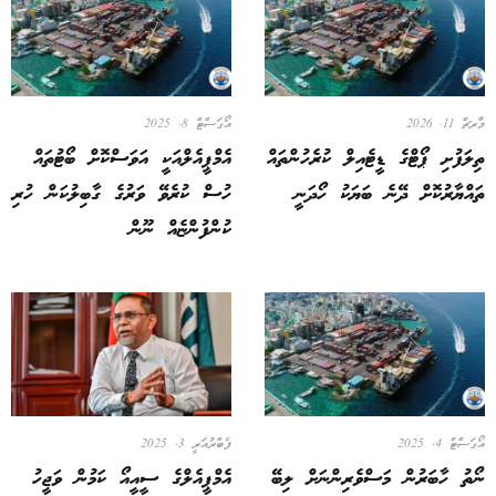
މާރޗް 11, 2026
އޯގަސްޓް 8, 2025
ތިލަފުށި ޕޯޓްގެ ޑީޓެއިލް ކުރެހުންތައް
އެމްޕީއެލްއަކީ އަވަސްކޮށް ބޯޓުތައް
ތައްޔާރުކޮށް ދޭނެ ބަޔަކު ހޯދަނީ
ހުސް ކުރެވޭ ވަރުގެ ގާބިލުކަން ހުރި
ކުންފުންޏެއް ނޫން
އޯގަސްޓް 4, 2025
ފެބްރުއަރީ 3, 2025
ނޯތު ހާބަރުން މަސްވެރިންނަށް ލިބޭ
އެމްޕީއެލްގެ ސީއީއޯ ކަމުން ވަޖީހު