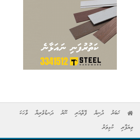
ޚަބަރު
ދުނިޔެ
ފޮތްއަރި
ނޫރު
ދަނޑުވެރިޔާ
ވާހަކަ
ިޔަފާރި
ކުޅިވަރު