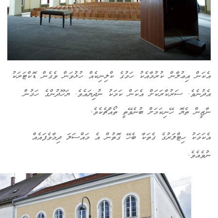
ކަން އިޢުލާން ކުރުމާއެކު ހަމުގެ ކްލިނިކެއް ހުޅުވަން ވެގެން ޑޮކްޓަރަކު
ދުނެވެ. ސަރުކާރަކަށް އެކަން ކަމަކު ނުދިޔައެވެ. ޔަހޫދުންގެ ހަމުން
ޒީން ތެޔޮ ހޭނިކަމަށް ބުނެވޭތީ ތޯއްޗެކެވެ.
ކަމަކު ހިޓްލަރުގެ ގެތަކާ ބެހޭ ގޮތުން އެ މައްސަލަ ދިމާވެފައެއް
ވެއެވެ.