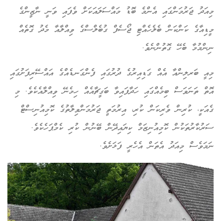
އަދު ޖަރުމަންގައި އެންމެ ބޮޑު މައްސަލައަކަށް ވެފައި ވަނީ ނާޒީންގެ
ޑިއާގެ ކަންކަން ބެލެހެއްޓި ޖޯސެފް ގުބެލްސްގެ ވިއްލާއާ މެދު ގޮތެއް
ންމުމާ ބެހޭ ގޮތުންނެވެ.
އީ ބަރލިންއާ އެއް ގަޑިއިރުގެ ދުރުގައި ފެންގަނޑެއްގެ އައްސޭރިފަށުގައި
ތް ތަނަވަސް ބިމެއްގައި ހަދާފައިވާ ބަގީޗާއެއް ހިމެނޭ ވިއްލާއެކެވެ. މި
އަކީ، ކުރިން ވެރިކަން ކުރި، އިރުމަތީ ޖަރުމަންވިލާތުގެ ކޮމިއުނިސްޓް
ރުކާރުތަކުން ކޮމިއުނިޒަމް ކިޔައިދޭން ބޭނުން ކުރި ކެމްޕަހެކެވެ.
މަވެސް މިއަދު އެތަން އެހެރީ ފަޅަށެވެ.