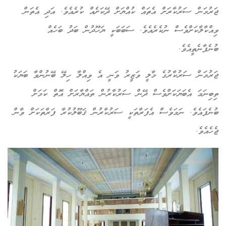
ރުމަން ސަރުކާރަށް އެތައް ކުއްޔަށް ދޭކަށެއް ކުރެއެވެ. އަދި އެތަން
އްކާލާކަށްވެސް ނުކެރެއެވެ. ސަބަބަކީ ޔަހޫދުން ބަދު ބަހެއް
ނެފާނެތީއެވެ.
ރުމަން ސަރުކާރުގެ މާލީ ވަޒީރު ވަނީ އެ ވިއްލާ ހިލޭ ބޭނުންވާ ބަޔަކު
ބިނަމަ އެބަޔަކަށްވެސް ދޭން ސަރުކާރުން ތައްޔާރަށް އޮތް ކަމަށް
ނެފައެވެ. ނަމަވެސް އެފަރާތަކީ ސަރުކާރުން ޤަބޫލުކުރާ ފަރާތަކަށް ވާން
ހެއެވެ.