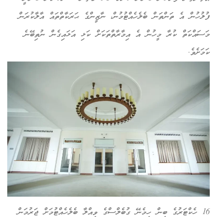
ލުހުން އެ ތަންތަން ބެލެހެއްޓުމުން، ނާޒީންގެ ޙަރަކާތްތައް އާލާކުރަން
ސައްކަތް ކުރާ މީހުން އެ އިމާރާތްތަކަށް ކަޅި އަޅައިގެން ނުތިބޭނެ
މަށެވެ.
16 ހެކްޓަރުގެ ބިން ހިމެނޭ ގުބެލްސްގެ ވިއްލާ ބެލެހެއްޓުމަށް ޖަރުމަން