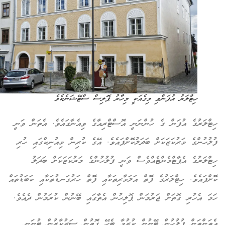
ހިޓްލަރު އުފަންވި މިގެއަކީ މިހާރު ޕޮލިސް ސްޓޭޝަނެކެވެ
ޓްލަރުގެ އުފަން ގެ ހުންނަނީ އޮސްޓްރިއާގެ ވިއެނާގައެވެ. އެތަން ވަނީ
ލުހުންގެ މަރުކަޒަކަށް ބަދަލުކޮށްފައެވެ. އޭގެ ކުރިން މިއުނިކްގައި ހުރި
ޓްލަރުގެ އެޕާޓްމެންޓެއްވެސް ވަނީ ފުލުހުންގެ މަރުކަޒަކަށް ބަދަލު
ށްފައެވެ. ހިޓްލަރުގެ ފޮތް އަލަމާރިތަކާއި ފޮތް ހަރުގަނޑުތަކާއި ކަބަޑުތައް
މަ އެހުރި ގޮތަށް ޖަރުމަން ޕޮލިހުން އެތާގައި ބޭނުން ކުރަމުން ދެއެވެ.
ތަންތަން ފުލުހުން ބޭނުން ކުރުމާ ބެހޭ ގޮތުން ސަރުކާރުން ބުނަނީ