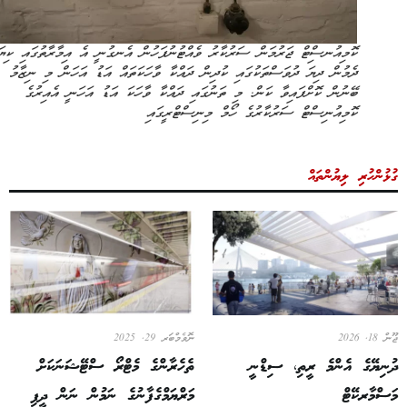
ކޮމިއުނސިްޓް ޖަރުމަން ސަރުކާރު ވެއްޓުނުފަހުން އެނގުނީ އެ އިމާރާތުގައި ކިޔަވައި
ދެމުން ދިޔަ ދުވަސްތަކުގައި ކުދިން ދައްކާ ވާހަކަތައް އަޑު އަހަން މި ނިޒާމު
ބޭނުން ކޮށްފައިވާ ކަން. މި ތަނުގައި ދައްކާ ވާހަކަ އަޑު އަހަނީ އެއިރުގެ
ކޮމިއުނިސްޓް ސަރުކާރުގެ ހޯމް މިނިސްޓްރީގައި
ންހުރި ލިޔުންތައް
2026
ނޮވެމްބަރ 29, 2025
ިޔޭގެ އެންމެ ރީތި، ސިޑްނީ
ތެހެރާންގެ މެޓްރޯ ސްޓޭޝަނަކަށް
ްމާރކޭޓް
މަރްޔަމްގެފާނުގެ ނަމުން ނަން ދީފި