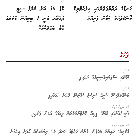
ޑުގެ ދަތުރުފަތުރުގައި އިލެކްޓްރިކް
ކޮޕް 30 އަށް ބެލެމް ސިޓީ
ްޗުތަކުގެ ޒަމާން ފެށިއްޖެ
ތައްޔާރު ވަނީ 1 ބިލިއަން ޑޮލަރުގެ
ބޮޑު ބަދަލަކާއެކު
ަހުގެ
ކޭގައި ސުޕަޔުނިވާސިޓީއެއް ހަދައިފި
ންގްލަދޭޝްގެ ކުރީގެ ކްރިކެޓް ކެޕްޓަންގެ ގެއަށް ހަމަލާދީފި
ރު ކުރިން
ކިސްތާނުގައި ބޭރުގެ މީޑިއާ ކޮންޓްރޯލުކުރަން ފިޔަވަޅު އަޅަަން ފަށައިފި
ރު ކުރިން
މެރިކާ: ހަތިޔާރު މަދުވުން، ޑްރޯން ހުއްޓުވާ ޚަރަދު ކުޑަ ނިޒާމުތަކެއް ހޯދަން އިއުލާން