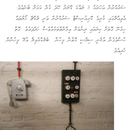
ސަރުކާރުން އަހަރަކު 3 ލައްކަ ޑޮލަރު ހޭދަ ކުރާ ކަމަށް ބުނެއެވެ.
ވިއްލާގައި ކުރީގެ ކޮމިއުނިސްޓް ސަރުކާރުން ވަނީ ލެކްޗާ ހޯލުތައް
މެނޭ ގޮތަށް ކިޔަވައި ދިނުމަށް އިމާރާތްތަކެއްވެސް ހަދާފައެވެ. ގޮތް
ސްވެގެން އުޅެނީ ސިޔާސީ ގޮތުން މީހުން ބެލެކްމެއިލް އުޅޭ މީހުންނާ
ދިއެވެ.