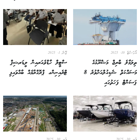
ް 10, 2025
ޖޫން 1, 2025
ަމާލެ ބްރިޖް މަޝްރޫޢުގެ
ސްޓީލް ހާޑްވެއަރއިން ލީޑަރޝިޕް
މަސައްކަތް ޝެޑިއުލްއަށްވުރެ 8
ޓްރެއިނިންގ ޕްރޮގްރާމެއް ބާއްވައިފި
ަންޓް ފަހަތުގައި
202
މެއި 30, 2025