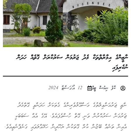
ީންގެ އިމާރާތްތަކާ މެދު ޖަރުމަން ސަރުކާރަށް ގޮތެއް ހަދަން
ެރިފައި
ކާފު ނިއުސް ޓީމް
12 އޯގަސްޓް 2024
ޒީ ޖަރުމަންވިލާތުގެ މަސްއޫލުވެރިންގެ ގެތަކަށް ހަދަންވީ ގޮތާމެދު
ރުމަން ސަރުކާރުން ވަނީ ގޮތް ހުސްވެފައެވެ. އޭގެ އެއް ސަބަބަކީ
އިން ތަނެއް ބޭޏުން ކުރާ ގޮތަކުން ޔަހޫދީން ހަޅޭއްލަވައި ގަނެފާނެތީއެވެ.