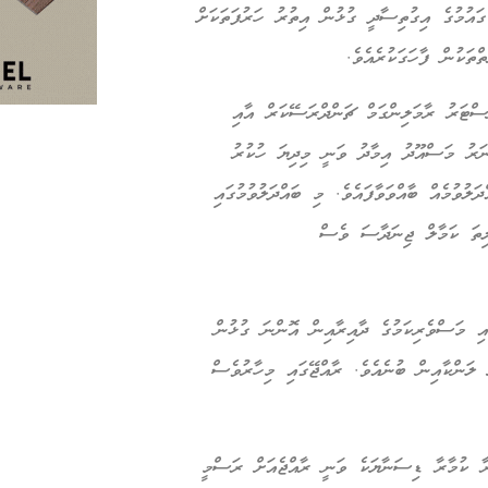
ައުމުގެ އިގުތިސާދީ ގުޅުން އިތުރު ހަރުފަތަކަށް
ްތަކުން ފާހަގަކުރެއެވެ.
ސްޓަރު ރާމަލިންގަމް ޗަންދްރަސޭކަރް އާއި
ނަރު މަސްއޫދު އިމާދު ވަނީ މިދިޔަ ހުކުރު
ލުވުމެއް ބާއްވަވާފައެވެ. މި ބައްދަލުވުމުގައި
ިތަ ކަމާލް ޖިނަދާސަ ވެސް
އި މަސްވެރިކަމުގެ ދާއިރާއިން އޮންނަ ގުޅުން
ް ލަންކާއިން ބުނެއެވެ. ރާއްޖޭގައި މިހާރުވެސް
ރާ ކުމާރާ ޑިސަނާޔަކެ ވަނީ ރާއްޖެއަށް ރަސްމީ