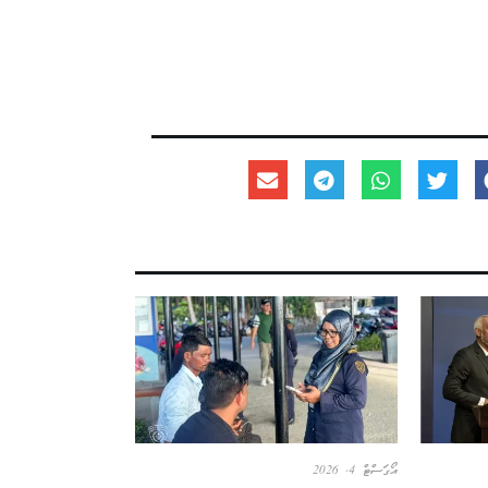
އޯގަސްޓް 4, 2026