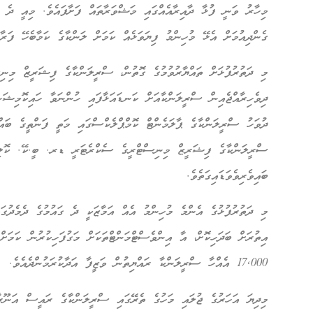
މިހާރު ވަނީ ފުޅާ ދާއިރާއެއްގައި މަޝްވަރާތައް ފަށާފައެވެ. މިއީ ދެ ގ
ގެންދިއުމަށް އެޅޭ މުހިންމު ފިޔަވަޅެއް ކަމަށް ލަންކާގެ ކަމާބެހޭ ފަރާތ
މި ދަތުރުފުޅަށް ތައްޔާރުވުމުގެ ގޮތުން، ސްރީލަންކާގެ ފިޝަރީޒް މިނި
ދިވެހިރާއްޖެއިން ސްރީލަންކާއަށް ކަނޑައަޅާފައި ހުންނަވާ ހައިކޮމިޝަ
ދުވަހު ސްރީލަންކާގެ ޕާލަމެންޓް ކޮމްޕްލެކްސްގައި މަތީ ފަންތީގެ ބައްދަ
ސްރީލަންކާގެ ފިޝަރީޒް މިނިސްޓްރީގެ ސެކްރެޓަރީ ޑރ. ބީ.ކޭ. ކޮލ
ބައިވެރިވެވަޑައިގަތެވެ.
މި ދަތުރުފުޅުގެ އެންމެ މުހިންމު އެއް އަމާޒަކީ ދެ ގައުމުގެ ދެމެދުގަ
އިތުރަށް ބަދަހިކޮށް، އާ އިންވެސްޓްމަންޓްތަކަށް މަގުފަހިކުރުން ކަމަށ
17,000 އެއްހާ ސްރީލަންކާ ރައްޔިތުން ވަޒީފާ އަދާކުރަމުންދެއެވެ.
މިދިޔަ އަހަރުގެ ޖުލައި މަހުގެ ތެރޭގައި ސްރީލަންކާގެ ރައީސް އަނޫ