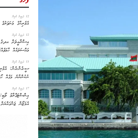
ފަހުގެ
12 ގަޑިއިރު ކުރިން
އެމެރިކާގެ މަނަވަރުގެ 
12 ގަޑިއިރު ކުރިން
އިސްރާއީލަށް އދ.ގެ ސ
މައްސަލައެއް ހާމަވެއްޖ
13 ގަޑިއިރު ކުރިން
ސީ.އެން.އެން: އެމެރި
ނުކުންނާނެ މަގެއް ހޯދ
17 ގަޑިއިރު ކުރިން
އިންސްޓަގްރާމު ލޯބި:
އެމަޒޯން ޖަންގައްޔަށް