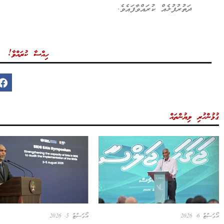
ދަތުރުފުޅެއް ކުރައްވާފައެވެ.
ހިއްސާ ކުރައްވާ!
ގުޅުންހުރި ލިޔުންތައް
އޯގަސްޓް 6, 2026
އޯގަސްޓް 5, 2026