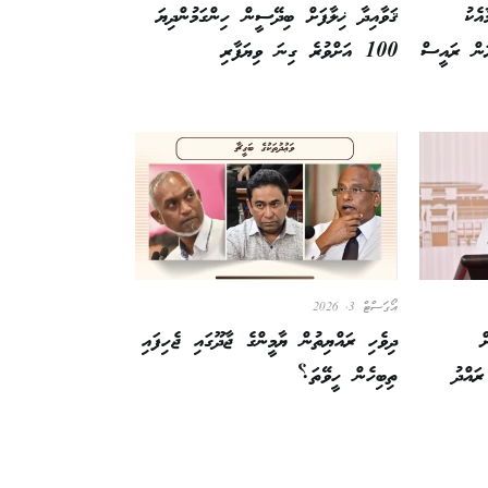
އެކު
ޤަވާއިދާ ޚިލާފަށް ބިދޭސީން ހިންގަމުންދިޔަ
ރަން ރައީސް
100 އަށްވުރެ ގިނަ ވިޔަފާރި
އޯގަސްޓް 3, 2026
ް
ދިވެހި ރައްޔިތުން ޔާމީންގެ ޖާދޫގައި ޖެހިފައި
ައްދު
ތިބިހެން ހީވޭތަ؟