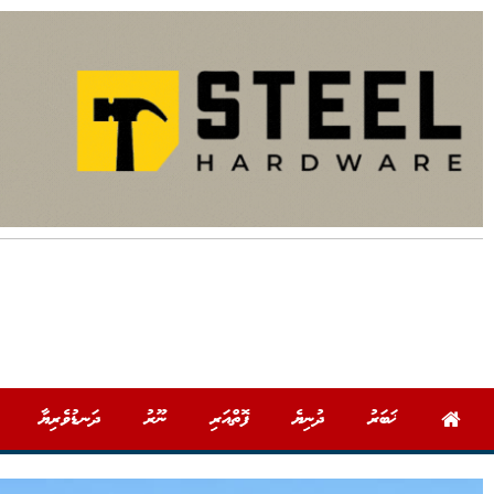
ޚަބަރު
ދުނިޔެ
ފޮތްއަރި
ނޫރު
ދަނޑުވެރިޔާ