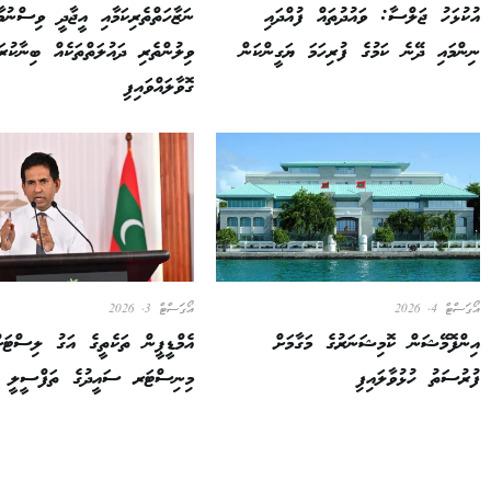
އުކުޅަހު ޖަލްސާ: ވައުދުތައް ފުއްދައި
ނަޒާހަތްތެރިކަމާއި އީޖާދީ ވިސްނުމާ
ނިންމައި ދޭނެ ކަމުގެ ފުރިހަމަ ޔަގީންކަން
ވިލުންތެރި ދައުލަތްތަކެއް ބިނާކު
ގޮވާލައްވައިފި
އޯގަސްޓް 4, 2026
އޯގަސްޓް 3, 2026
އިންފޮމޭޝަން ކޮމިޝަނަރުގެ މަގާމަށް
އެމްޑީޕީން ތަކެތީގެ އަގު ލިސްޓަށ
ފުރުސަތު ހުޅުވާލައިފި
މިނިސްޓަރ ސައީދުގެ ތަފްސީލީ ރ