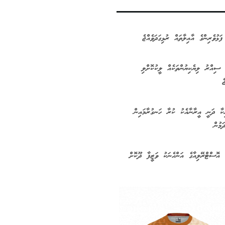
ފަޅުވެރިންގެ އާއިލާތައް ރުޅިގަދަވެއްޖެ
ިއްރު ލިޔެކިޔުންތަކެއް ލީކުކޮށްލި
ެ
ކާ ދަނީ އީރާނާއެކު ކުރާ ހަނގުރާމައިން
ަމުން
 އޮސްޓްރޭލިއާގެ އަންހެނަކު ވަޒީފާ ދޫކޮށް