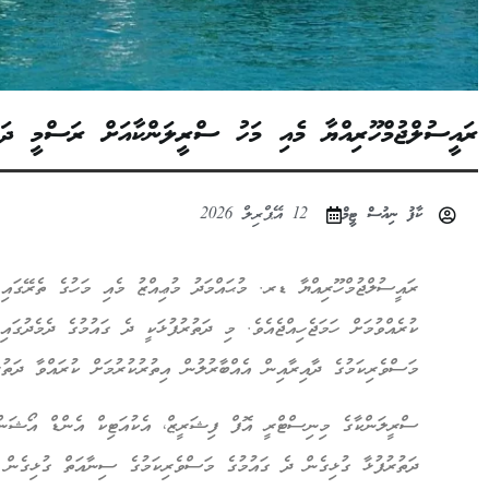
ރައީސުލްޖުމްހޫރިއްޔާ މެއި މަހު ސްރީލަންކާއަށް ރަސްމީ ދަތު
ކާފު ނިއުސް ޓީމް
12 އޭޕްރިލް 2026
ރައީސުލްޖުމްހޫރިއްޔާ ޑރ. މުޙައްމަދު މުޢިއްޒު މެއި މަހުގެ ތެރޭގައި
ކުރެއްވުމަށް ހަމަޖެހިއްޖެއެވެ. މި ދަތުރުފުޅަކީ ދެ ގައުމުގެ ދެމެދުގައ
މަސްވެރިކަމުގެ ދާއިރާއިން އެއްބާރުލުން އިތުރުކުރުމަށް ކުރައްވާ ދަތުރު
ސްރީލަންކާގެ މިނިސްޓްރީ އޮފް ފިޝަރީޒް، އެކުއަޓިކް އެންޑް އޯޝަން
ދަތުރުފުޅާ ގުޅިގެން ދެ ގައުމުގެ މަސްވެރިކަމުގެ ސިނާއަތް ގުޅިގެން މ