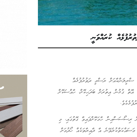
ރުފުޅެއް ކުރައްވަނީ
 ސްރީލަންކާއަށް ރަސްމީ ދަތުރުފުޅެއް
ި އޮތް ގުޅުން އިތުރަށް ބަދަހިކޮށް، ހާއްސަކޮށް
ފުޅެކެވެ.
 ރިސޯސަސްއިން ހާމަކޮށްފައިވާ ގޮތުގައި، މި
ަސައްކަތްކުރެވޭނެ އާ ދާއިރާތަކެއް ހޯދުމަށް