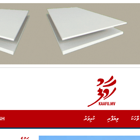
ވާހަކަ
ވިޔަފާރި
ކުޅިވަރު
SH