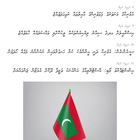
9 ގަޑިއިރު ކުރިން
އެމެރިކާގެ މަނަވަރުގެ ފަޅުވެރިންގެ އާއިލާތައް ރުޅިގަދަވެއްޖެ
9 ގަޑިއިރު ކުރިން
އިސްރާއީލަށް އދ.ގެ ސިއްރު ލިޔެކިޔުންތަކެއް ލީކުކޮށްލި މައްސަލައެއް ހާމަވެއްޖެ
10 ގަޑިއިރު ކުރިން
ސީ.އެން.އެން: އެމެރިކާ ދަނީ އީރާނާއެކު ކުރާ ހަނގުރާމައިން ނުކުންނާނެ މަގެއް ހޯދަމުން
15 ގަޑިއިރު ކުރިން
އިންސްޓަގްރާމު ލޯބި: އޮސްޓްރޭލިއާގެ އަންހެނަކު ވަޒީފާ ދޫކޮށް އެމަޒޯން ޖަންގައްޔަށް