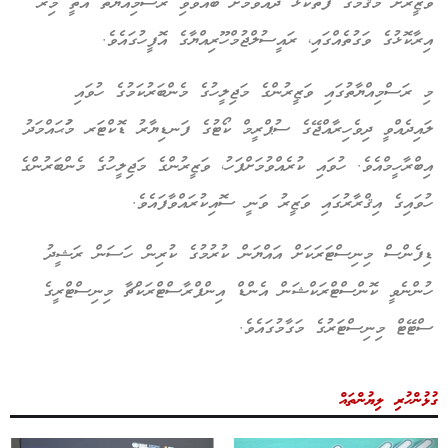
ވަޒީރަށް މަޤާމުގެ ފަތްކޮޅު ދެއްވުމަށް ބޭއްވެވި ރަސްމިއްޔާތު އޮތީ މިރޭ
އިރާކޮޅުގެ ވަގުތެއްގައި، ރައީސުލްޖުމްހޫރިއްޔާގެ އޮފީހުގައެވެ.
މި ރަސްމިއްޔާތުގައި ވަޒީރުންގެ މަޖިލީހުގެ މެންބަރުކަމުގެ ހުވައި
ލައިދެއްވީ ދިވެހިރާއްޖޭގެ ސުޕްރީމް ކޯޓުގެ ފަނޑިޔާރު ޑޮކްޓަރ މުަޙައްމަދު
އިބްރާހީމްއެވެ. ހުވައި ކުރެއްވުމަށްފަހު، ވަޒީރުންގެ މަޖިލީހުގެ މެންބަރުންގެ
ހުވައިގެ އިޤްރާރުގައި ވަޒީރު ވަނީ ސޮއިކުރައްވާފައެވެ.
ޑިފެންސް މިނިސްޓަރަކަށް އައްޔަން ކުރުމުގެ ކުރިން ހަސަން ރަޝީދު
ހުންނެވީ ކޮންސްޓްރަކްޝަން އެންޑް އިންފްރާސްޓްރަކްޗާ މިނިސްޓްރީގެ
ސްޓޭޓް މިނިސްޓަރުގެ މަގާމުގައެވެ.
ގުޅުންހުރި ލިޔުންތައް