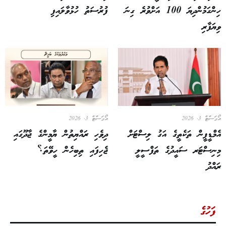
ހިންގަމުންދިޔަ 100 އަށްވުރެ ގިނަ
ފުރުސަތު ހުޅުވާލައިފި
ވިޔަފާރި
އޯގަސްޓް 3, 2026
އޯގަސްޓް 3, 2026
އެމްޑީޕީން ތަކެތީގެ އަގު ލިސްޓަށް
ދިވެހި ރައްޔިތުން ޔާމީންގެ ޖާދޫގައި
މިނިސްޓަރ ސައީދުގެ ތަފްސީލީ
ޖެހިފައި ތިބިހެން ހީވޭތަ؟
ރައްދު
ފަހުގެ