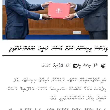
ޑިފެންސް މިނިސްޓަރު ކަމަށް ޙަސަން ރަޝީދު ޢައްޔަންކުރައްވައިފި
ކާފު ނިއުސް ޓީމް
15 އޭޕްރިލް 2026
ރައީސުލްޖުމްހޫރިއްޔާ ޑޮކްޓަރ މުޙައްމަދު މުޢިއްޒު، މިނިސްޓަރ އޮފް
ޑިފެންސް އެންޑް ނޭޝަނަލް ސަރވިސްގެ މަގާމަށް، އަލްފާޟިލް ޙަސަން
ރަޝީދު މިއަދު ޢައްޔަންކުރައްވައިފި އެވެ.