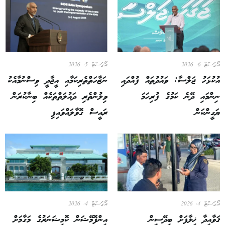
އޯގަސްޓް 6, 2026
އޯގަސްޓް 5, 2026
އުކުޅަހު ޖަލްސާ: ވައުދުތައް ފުއްދައި
ނަޒާހަތްތެރިކަމާއި އީޖާދީ ވިސްނުމާއެކު
ނިންމައި ދޭނެ ކަމުގެ ފުރިހަމަ
ވިލުންތެރި ދައުލަތްތަކެއް ބިނާކުރަން
ޔަގީންކަން
ރައީސް ގޮވާލައްވައިފި
އޯގަސްޓް 4, 2026
އޯގަސްޓް 4, 2026
ޤަވާއިދާ ޚިލާފަށް ބިދޭސީން
އިންފޮމޭޝަން ކޮމިޝަނަރުގެ މަގާމަށް