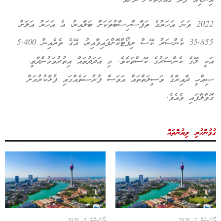
2022 ވަނަ އަހަރުގެ ތަފާސްހިސާބުތަކަށް ބަލާއިރު، އެ އަހަރު އަލަށް
35,855 ކެންސަރު ކޭސް ރިޕޯޓްކޮށްފައިވާއިރު، އޭގެ ތެރެއިން 5,400
އަކީ ލޭގެ ކެންސަރުގެ ކޭސްތަކެވެ. މި އަދަދުތައް އިތުރުވަމުންދާތީ،
ޞިއްޙީ ދާއިރާގެ ވަސީލަތްތައް އަވަސް ފުރުޞަތެއްގައި ފުޅާކުރުމަށް
ގޮވާލާފައި ވެއެވެ.
ގުޅުންހުރި ލިޔުންތައް
އޯގަސްޓް 7, 2026
އޯގަސްޓް 5, 2026