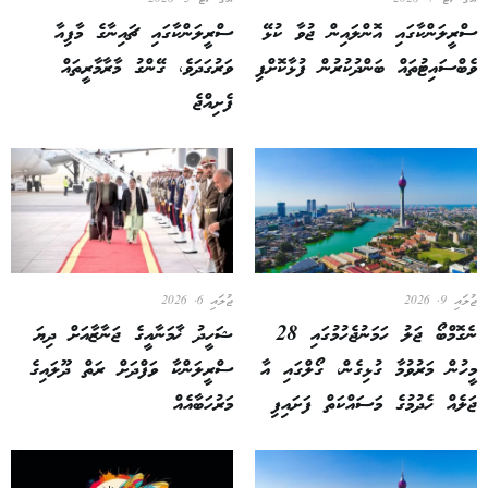
ސްރީލަންކާގައި އޮންލައިން ޖުވާ ކުޅޭ
ސްރީލަންކާގައި ޗައިނާގެ މާފިއާ
ވެބްސައިޓުތައް ބަންދުކުރުން ފުޅާކޮށްފި
ވަރުގަދަވެ، ގޭންގު މާރާމާރީތައް
ފެށިއްޖެ
ޖުލައި 9, 2026
ޖުލައި 6, 2026
ނެގޮމްބޯ ޖަލު ހަމަނުޖެހުމުގައި 28
ޝަހީދު ޚާމަނާއީގެ ޖަނާޒާއަށް ދިޔަ
މީހުން މަރުވުމާ ގުޅިގެން، ގޯލްގައި އާ
ސްރީލަންކާ ވަފްދަށް ރަތް ދޫލައިގެ
ޖަލެއް ހެދުމުގެ މަސައްކަތް ފަށައިފި
މަރުހަބާއެއް