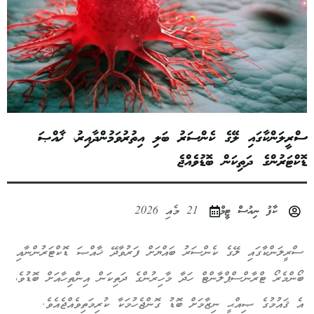
ސްރީލަންކާގައި ލޭގެ ކެންސަރު ބަލި އިތުރުވަމުންދާއިރު، ޚާއްޞަ
ޑޮކްޓަރުންގެ ދަތިކަން ބޮޑުވެއްޖެ
ކާފު ނިއުސް ޓީމް
21 މެއި 2026
ސްރީލަންކާގައި ލޭގެ ކެންސަރު ބައްޔަށް ފަރުވާދޭ ޚާއްޞަ ޑޮކްޓަރުންނާއި
ބޯންމެރޯ ޓްރާންސްޕްލާންޓް ހަދާ މާހިރުންގެ ދަތިކަން އިންތިހާއަށް ބޮޑުވެ،
އެ ޤައުމުގެ ޞިއްޙީ ނިޒާމަށް ބޮޑު ގޮންޖެހުމަކާ ކުރިމަތިވެއްޖެއެވެ.