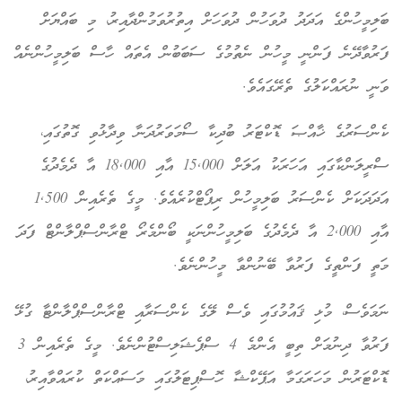
ބަލިމީހުންގެ އަދަދު ދުވަހުން ދުވަހަށް އިތުރުވަމުންދާއިރު، މި ބައްޔަށް
ފަރުވާދޭނެ ފަންނީ މީހުން ނެތުމުގެ ސަބަބުން އެތައް ހާސް ބަލިމީހުންނެއް
ވަނީ ނުރައްކަލުގެ ތެރޭގައެވެ.
ކެންސަރުގެ ޚާއްޞަ ޑޮކްޓަރު ބުދިކާ ސޯމަވަރުދަނާ ވިދާޅުވި ގޮތުގައި،
ސްރީލަންކާގައި އަހަރަކު އަލަށް 15,000 އާއި 18,000 އާ ދެމެދުގެ
އަދަދަކަށް ކެންސަރު ބަލިމީހުން ރިޕޯޓްކުރެއެވެ. މީގެ ތެރެއިން 1,500
އާއި 2,000 އާ ދެމެދުގެ ބަލިމީހުންނަކީ ބޯންމެރޯ ޓްރާންސްޕްލާންޓް ފަދަ
މަތީ ފަންތީގެ ފަރުވާ ބޭނުންވާ މީހުންނެވެ.
ނަމަވެސް، މުޅި ޤައުމުގައި ވެސް ލޭގެ ކެންސަރާއި ޓްރާންސްޕްލާންޓާ ގުޅޭ
ފަރުވާ ދިނުމަށް ތިބީ އެންމެ 4 ސްޕެޝަލިސްޓުންނެވެ. މީގެ ތެރެއިން 3
ޑޮކްޓަރުން މަހަރަގަމާ އަޕޭކްޝާ ހޮސްޕިޓަލުގައި މަސައްކަތް ކުރައްވާއިރު،