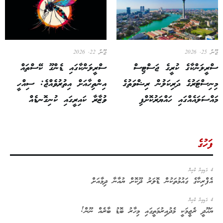
ޖޫން 25, 2026
ޖޫން 22, 2026
ސްރީލަންކާގެ ކުރީގެ ޖަސްޓިސް
ސްރީލަންކާގައި ޑެންގޫ ކޭސްތައް
މިނިސްޓަރުގެ ދަރިކަލުން ރިޝްވަތުގެ
އިންތިހާއަށް އިތުރުވެއްޖެ: ސިއްހީ
މައްސަލައެއްގައި ހައްޔަރުކޮށްފި
ވުޒާރާ ކައިރީގައި ކުނިގޮނޑެއް
ފަހުގެ
4 ގަޑިއިރު ކުރިން
އެފްރިކާގެ ގައުމުތަކުން ޑޮލަރު ދޫކޮށް ޔުއާނާ ދިމާއަށް
4 ގަޑިއިރު ކުރިން
ޔަހޫދީ ރެޖީމަކީ މެދުއިރުމަތީގައި މިހާރު ބޮޑު ބާރެއް ނޫން!