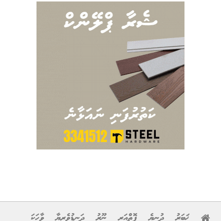
ޚަބަރު
ދުނިޔެ
ފޮތްއަރި
ނޫރު
ދަނޑުވެރިޔާ
ވާހަކަ