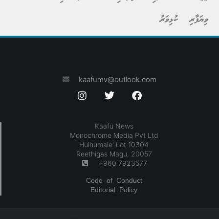
ވިޔަފާރި
ކުޅިވަރު
kaafumv@outlook.com
Kaafu News
Monochrome Media Pvt Ltd
Hulhumale' Lot 10304
Reethigas Magu, 20057
+960 7923577
Code of Conduct
Editorial Policy