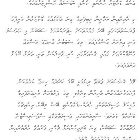
އަނެއް ޑޮކްޓަރު ހުންނެވީ ކެންޑީ ނޭޝަނަލް ހޮސްޕިޓަލުގައެވެ.
މި ދާއިރާއިން ތަމްރީނު ލިބިފައިވާ ގިނަ އަދަދެއްގެ ޑޮކްޓަރުން ވަޒީފާގެ
ފުރުޞަތުތަކުގައި ބޭރު ޤައުމުތަކަށް ހިޖުރަކުރުމުގެ ސަބަބުން މި މައްސަލަ
ވަނީ އިތުރަށް ގޯސްވެފައެވެ. މީގެ ސަބަބުން އުނދަގޫ ކޭސްތައް
މެނޭޖްކުރުމަށް ޤައުމީ ފެންވަރުގައި ހުރި ޤާބިލުކަން ވަނީ ވަރަށް ބޮޑަށް
ދަށްވެފައެވެ.
ލޭގެ ކެންސަރަށް ފަރުވާ ދިނުމަކީ ބޮޑު ޚަރަދެއް ހިނގާ ކަމެއްކަން
ފާހަގަކުރައްވަމުން މާހިރުން ވިދާޅުވީ، މީގެ ފަރުވާއަށް ކުރިއަރާފައިވާ
މެޑިކަލް ވަސީލަތްތަކާއި މެދުކެނޑުމެއްނެތި ބޭސް ލިބޭނެ އިންތިޒާމު
ބޭނުންވާ ކަމަށެވެ. ސްރީލަންކާގައި ވަސީލަތްތަކާއި ސްޕެޝަލިސްޓުން
މަދުވުމުގެ ސަބަބުން، ގިނަ ބަލިމީހުންނަށް ޖެހެނީ ފަރުވާގެ މެދުތެރެއިން
އިންޑިއާ ފަދަ ޤައުމުތަކަށް ދާށެވެ.