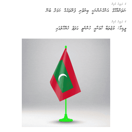
4 ގަޑިއިރު ކުރިން
ނަތަންޔާހޫގެ އަންހެނުންނަކީ ބިރުވެރި ފުރޭތައެއް ކަމަށް ބުނޭ
4 ގަޑިއިރު ކުރިން
ވީޑިއޯ: މުޖުތަބާ ޚާމަނާއީ ހުންނެވީ ގަދަވެ ހެޔޮހާލުގައި