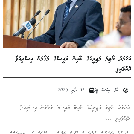
އަހުމަދު ނާޒިމު މަޖިލީހުގެ ނާއިބް ރައީސްގެ މަގާމުން އިސްތިއުފާ
ދެއްވައިފި
ކާފު ނިއުސް ޓީމް
31 މެއި 2026
އަހުމަދު ނާޒިމު މަޖިލީހުގެ ނާއިބް ރައީސްގެ މަގާމުން އިސްތިއުފާ
ދެއްވައިފި ….