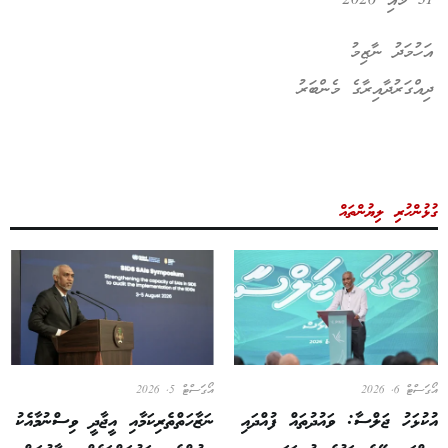
31 މެއި 2026
އަހުމަދު ނާޒިމު
ދިއްގަރުދާއިރާގެ މެންބަރު
ގުޅުންހުރި ލިޔުންތައް
އޯގަސްޓް 6, 2026
އޯގަސްޓް 5, 2026
އުކުޅަހު ޖަލްސާ: ވައުދުތައް ފުއްދައި
ނަޒާހަތްތެރިކަމާއި އީޖާދީ ވިސްނުމާއެކު