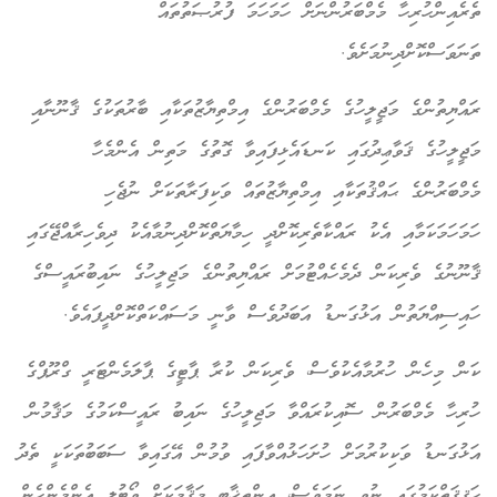
ތެރެއިންހުރިހާ މެމްބަރުންނަށް ހަމަހަމަ ފުރުޞަތުތައް
ތަނަވަސްކޮށްދިނުމަށެވެ.
ރައްޔިތުންގެ މަޖީލީހުގެ މެމްބަރުންގެ އިމްތިޔާޒުތަކާއި ބާރުތަކުގެ ޤާނޫނާއި
މަޖީލީހުގެ ޤަވާޢިދުގައި ކަނޑައެޅިފައިވާ ގޮތުގެ މަތިން އެންމެހާ
މެމްބަރުންގެ ޙައްޤުތަކާއި އިމްތިޔާޒުތައް ވަކިފަރާތަކަށް ނުޖެހި
ހަމަހަމަކަމާއި އެކު ރައްކާތެރިކޮށްދީ ހިމާޔަތްކޮށްދިނުމާއެކު ދިވެހިރާއްޖޭގައި
ޤާނޫނުގެ ވެރިކަން ދެމެހެއްޓުމަށް ރައްޔިތުންގެ މަޖިލީހުގެ ނައިބުރައީސްގެ
ހައިސިއްޔަތުން އަޅުގަނޑު އަބަދުވެސް ވާނީ މަސައްކަތްކޮށްދީފައެވެ.
ކަން މިހެން ހުރުމާއެކުވެސް، ވެރިކަން ކުރާ ޕާޓީގެ ޕާލަމެންޓަރީ ގްރޫޕްގެ
ހުރިހާ މެމްބަރުން ސޮއިކުރައްވާ މަޖިލީހުގެ ނައިބު ރައީސްކަމުގެ މަޤާމުން
އަޅުގަނޑު ވަކިކުރުމަށް ހުށަހަޅުއްވާފައި ވުމުން އޭގައިވާ ސަބަބުތަކަކީ ތެދު
ހަޤީޤަތްކަމުގައި ނުވި ނަމަވެސް، އިންތިޚާބީ މަޤާމަކަށް ވޯޓުލީ އެންމެންހެން