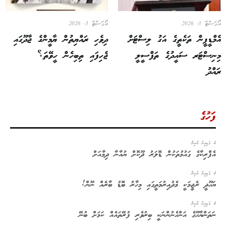
އޯގަސްޓް 3, 2026
އޯގަސްޓް 3, 2026
އެމްޑީޕީން ތަކެތީގެ އަގު ލިސްޓަށް
ދިވެހި ރައްޔިތުން ޔާމީންގެ ޖާދޫގައި
މިނިސްޓަރ ސައީދުގެ ތަފްސީލީ
ޖެހިފައި ތިބިހެން ހީވޭތަ؟
ރައްދު
ފަހުގެ
4 ގަޑިއިރު ކުރިން
އެފްރިކާގެ ގައުމުތަކުން ޑޮލަރު ދޫކޮށް ޔުއާނާ ދިމާއަށް
4 ގަޑިއިރު ކުރިން
ޔަހޫދީ ރެޖީމަކީ މެދުއިރުމަތީގައި މިހާރު ބޮޑު ބާރެއް ނޫން!
4 ގަޑިއިރު ކުރިން
ނަތަންޔާހޫގެ އަންހެނުންނަކީ ބިރުވެރި ފުރޭތައެއް ކަމަށް ބުނޭ