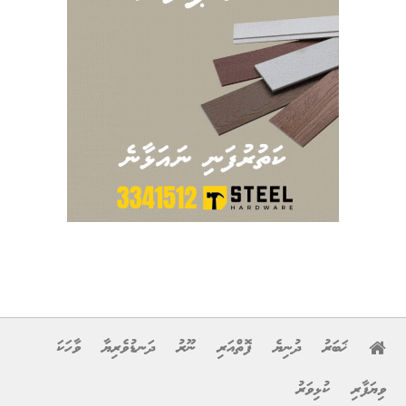
ޚަބަރު
ދުނިޔެ
ފޮތްއަރި
ނޫރު
ދަނޑުވެރިޔާ
ވާހަކަ
ވިޔަފާރި
ކުޅިވަރު