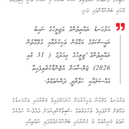
ނާޒިމުގެ ފަރާތުން ނެރެފައިވާ ނޫސް ބަޔާން މި ނޫހަށް ވަނީ ލިބިފައެވެ.
އޭގައި ބަޔާންކޮށްފައި ވަނީ:
އަޅުގަނޑު ރައްޔިތުންގެ މަޖިލީހުގެ ނައިބު
ރައީސްކަމުގެ މަޤާމުން ވަކިކުރުމާއި ގުޅޭގޮތުން
ރައްޔިތުންގެ ަޖިލީހުގެ މިއަދުގެ ( 31 މެއި
2026) ޖަލްސާއަށް އެޖެންޑާކުރެވިފައިވާ
މައްސަލައާއި ހަވާލާދީ ދަންނަވަމެވެ.
އަޅުގަނޑު މަޤާމުން ވަކިކުރުމަށް ހުށަހަޅާފައިވާ ޤަރާރުގައި އަޅުގަނޑުގެ
މައްޗަށް ކޮށްފައިވާ ތުހުމަތުތައް ސާބިތުކޮށްދިނުމަށް އެއްވެސް ހެއްކެއް
ނުވަތަ ޤަރިނާއެއް އެ ޤަރާރުގައި ބަޔާންކުރައްވާފައި ނުވާތީއާއި