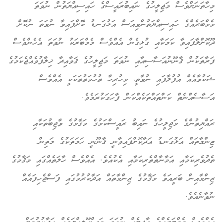
މިހާތަނަށްވެސް މަޖިލީހުގެ ނައިބުރައީސްގެ ހައިސިއްޔަތުން ނުވަތަ
މެމްބަރެއްގެ ހައިސިއްޔަތުންވިއަސް އަޅުގަނޑު ކޮށްފައިވާ ނުވަތަ ނުކޮށް
ދޫކޮށްލާފައިވާ ކަމަކާއި ގުޅިގެން އެއްވެސް މެމްބަރަކު ނުވަތަ އެހެންވެސް
ފަރާތަކުން ޤާނޫނުއަސާސިއާއި ނުވަތަ މަޖިލީހުގެ ޤަވާއިދާ ޚިލާފުވެއްޖެކަމުގެ
ޝަކުވާއެއް އުފުލާފައި ނުވާތީ، މިހުރިހާ ތުހުމަތުތަކަކީ އެއްވެސް
އަސާސެއްނެތް ކަންތައްތަކެއްކަން ފާހަގަކުރަމެވެ.
ރައްޔިތުންގެ މަޖިލީހުގެ ނައިބު ރައީސްކަމުގެ މަޤާމުގެ ވާޖިބުތަކާއި
ޒިންމާތައް އަޅުގަނޑު އަދާކޮށްފައިވާނީ ޤާނޫނީ ހަމަތަކުގެ މަތިން
ތެދުވެރިކަމާއި އަމާނާތްތެރިކަމާއި އެކުއެވެ. އެއްވެސް ހާލަތެއްގައި މަޤާމުގެ
ޒިންމާއިން ބަރީއަވެ މަޤާމުގެ ޒިންމާތައް އަދާކުރުމުގައި ފަސްޖެހިފައެއް
ނުވާނެއެވެ.