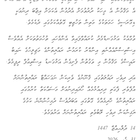
އެ މަޤާމުން އެ މީހަކު ދުރުވުމަށް އެދުމުން އެކަމަށް އިޖާބަ ދިނުމަކީ
ޑިމޮރަސީގެ ހަމަތަކުގެ މަތިން ތަހުޒީބީ ގޮތެއްކަމުގައި ދެކެމެވެ.
ވުމާއެކު އަޅުގަނޑާމެދު ކުރައްވާފައިވާ އެންމެހައި ތުހުމަތުތަކަށް އެއްވެސް
އިސްތިސްނާއެއްނެތި އިންކާރު ކުރަމުން، ރައްޔިތުންގެ މަޖިލީހުގެ ނައިބު
ރައީސްގެ މަޤާމުން މި ވަގުތުން ފެށިގެން އަޅުގަނޑު އިސްތިޢުފާ ދީފީމެވެ.
އަދި ދިވެހި ދައުލަތުގައި ޤާނޫނުގެ ވެރިކަން ނަގަހައްޓާ ރައްޔިތުންނަށް
އުފާވެރި ފާގަތި ދިރިއުޅުމެއް ހޯދައިދިނުމަށް މަސައްކަތް ކުރުމުގައި
ރައްޔިތުންގެ ޚާދިމެއްގެ ގޮތުގައި އަބަދުވެސް ދެމިހުންނާނެ ކަމުގެ
ޔަޤިންކަން ދިވެހި ލޮބުވެތި ރައްޔިތުންނަށް އަރުވަމެވެ.
14 ދުލްޙިއްޖާ 1447