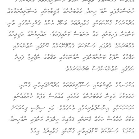
އެއްވެސް މެމްބަރެއްގެ ވާޖިބެއް ނުވަތަ މަސްއޫލިއްޔަތެއް އަދާކުރުމަށް
ހުރަސްއަޅާފައި ނުވާ ހިނދު، މެމްބަރުންގެ ވާޖީބުތަކާއި މަސްއޫލިއްޔަތުތައް
އަދާކުރުމަށް ޤާނޫނުތަކާއި ޤަވާއިދުތައް ތަންދޭ އެންމެ ފުޅާމިނެއްގައި ވާނީ
ކަންކަން ފަހިކޮށްދީ މަގު ތަނަވަސް ކޮށްދީފައެވެ. ރައްޔިތުންގެ މަޖިލީހުގެ
މެމްބަރުންގެ މެދުގައި މަސްލަހަތު ގެއްލޭނޭކަމެއް ކޮށްފައި ނުވާނެކަމާއި
މަޤާމުގެ ނުފޫޒު ބޭނުންކޮށްފައި ނުވާނޭކަމާއި މަޤާމުގެ ނާޖާއިޒު ފައިދާ
ނަގާފައި ނުވާނެކަންވެސް ބަޔާންކުރަމެވެ.
އަޅުގަނޑުގެ ވާޖިބުތަކާއި މަސްއޫލިޔަތުތައް އަދާކޮށްފައިވާނީ ޤާނޫނީ
ހަމަތަކުގެ މަތިން މެމްބަރުންގެ މެދުގައި އެއްވެސް ތަފާތު ކުރުމެއްނެތި
ހަމަހަމަކަމާއި އިންސާފުވެރިކަމާއި އެކުގައެވެ. ވަކި ސިޔާސީ ފިކުރަކަށް
ތަބާވެ އެއްވެސް ކަމެއް ޤާނޫނާއި ޤަވާޢިދާ ޚިލާފަށް ކޮށްފައި ނުވާހިނދު،
އަޅުގަޑު މަސައްކަތް ކޮށްފައިވާނީ ޤާނޫނާއި ޤަވާޢިދުގެ އިމުގެ