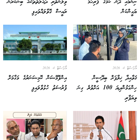
ނިންމައި ދޭނެ ކަމުގެ ފުރިހަމަ
ވިލުންތެރި ދައުލަތްތަކެއް ބިނާކުރަން
ޔަގީންކަން
ރައީސް ގޮވާލައްވައިފި
އޯގަސްޓް 4, 2026
އޯގަސްޓް 4, 2026
ޤަވާއިދާ ޚިލާފަށް ބިދޭސީން
އިންފޮމޭޝަން ކޮމިޝަނަރުގެ މަގާމަށް
ހިންގަމުންދިޔަ 100 އަށްވުރެ ގިނަ
ފުރުސަތު ހުޅުވާލައިފި
ވިޔަފާރި