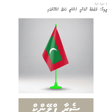
4 ގަޑިއިރު ކުރިން
ވީޑިއޯ: މުޖުތަބާ ޚާމަނާއީ ހުންނެވީ ގަދަވެ ހެޔޮހާލުގައި