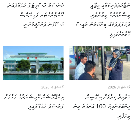
ނަޒާހަތްތެރިކަމާއި އީޖާދީ
ކެންސަރު ހޮސްޕިޓަލް ހުޅުމާލެއަށް،
ވިސްނުމާއެކު ވިލުންތެރި
ކޮންޓްރެކްޓަރ ފައިނޭންސް
ދައުލަތްތަކެއް ބިނާކުރަން ރައީސް
އުސޫލުން ތަރައްޤީކުރަނީ
ގޮވާލައްވައިފި
އޯގަސްޓް 4, 2026
އޯގަސްޓް 4, 2026
ޤަވާއިދާ ޚިލާފަށް ބިދޭސީން
އިންފޮމޭޝަން ކޮމިޝަނަރުގެ މަގާމަށް
ހިންގަމުންދިޔަ 100 އަށްވުރެ ގިނަ
ފުރުސަތު ހުޅުވާލައިފި
ވިޔަފާރި