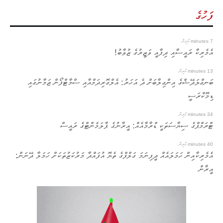
ފަހުގެ
7 minutes ކުރިން
އެމެރިކާ ރައީސާއި ދިފާއީ ވަޒީރުގެ ޒުވާބު!
13 minutes ކުރިން
ބަނގްލަދޭޝްގެ އިންގިލާބަށް ދެ އަހަރު: އެލްގޮރިދަމްއާއި ސްމާޓްފޯން ޒަމާނުގައި
ޑިމޮކްރަސީ
34 minutes ކުރިން
ޓްރަމްޕްގެ ސިޔާސަތަކީ ޑްރާމާއެއް: އީރާނުގެ ޕާލަމެންޓްގެ ރައީސް
40 minutes ކުރިން
އެމެރިކާއިން ހަމަލައެއް ދީފިނަމަ ގަލްފްގެ ތެޔޮ އުފައްދާ މަރުކަޒުތަކަށް ހަމަލާ ދޭނަން:
އީރާން