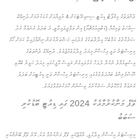
ދުންފަތުގެ އިމްޕޯޓް ޑިއުޓީ ސިނގިރޭޓަކަށް 4 ރުފިޔާއަށް ކުޑަކުރުމަށް ދުނިޔޭގެ
ސިއްހަތު ޖަމިއްޔާ (ޑަބްލިއުއެޗްއޯ) އިން ލަފާދީފައިވާތީ، އެ ބަދަލު ގެނައުމާ މެދު
ސަރުކާރުގެ ކަމާބެހޭ އިދާރާތަކުގެ މެދުގައި މަޝްވަރާކުރަން ނިންމާފައިވާ ކަމަށް ހޯމް
މިނިސްޓަރު ޢަލީ އިޙްސާން މިއަދު ވިދާޅުވެއްޖެއެވެ. ދުނިޔޭގެ ދުންފަތުގެ
އިސްތިއުމާލު ނުކުރާ ދުވަހާ ގުޅުވައިގެން ރައީސް އޮފީހުގައި މިއަދު ހަވީރު ބޭއްވި
ނޫސްވެރިންގެ ބައްދަލުވުމުގައި މިނިސްޓަރު އިޙްސާން ވަނީ ޑިއުޓީއަށް ބަދަލު
ގެނައުމާ ގުޅޭގޮތުން ސަރުކާރުގެ ވިސްނުން ހާމަކުރައްވާފައެވެ.
ވޭޕް މަނާކުރުމާއެކު 2024 ގައި ޑިއުޓީ ބޮޑުކުރި
ސަބަބު
މިނިސްޓަރު އިޙްސާން ވިދާޅުވީ، ރާއްޖޭގައި ވޭޕް މަނާކުރުމާ އެކު، އޭރު ވޭޕް ބޭނުންކުރި