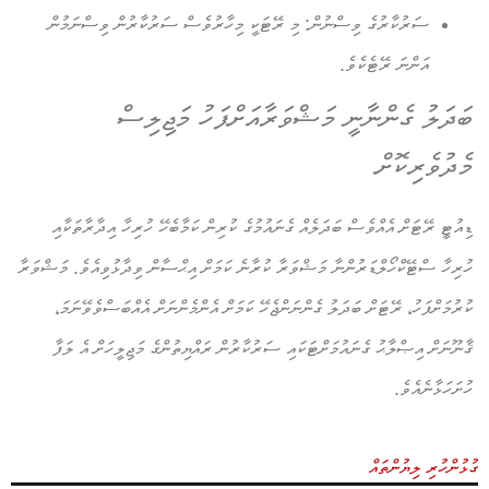
ސަރުކާރުގެ ވިސްނުން:
މި ރޭޓަކީ މިހާރުވެސް ސަރުކާރުން ވިސްނަމުން
އަންނަ ރޭޓެކެވެ.
ބަދަލު ގެންނާނީ މަޝްވަރާއަށްފަހު މަޖިލިސް
މެދުވެރިކޮށް
ޑިއުޓީ ރޭޓަށް އެއްވެސް ބަދަލެއް ގެނައުމުގެ ކުރިން ކަމާބެހޭ ހުރިހާ އިދާރާތަކާއި
ހުރިހާ ސްޓޭކްހޯލްޑަރުންނާ މަޝްވަރާ ކުރާނެ ކަމަށް އިޙްސާން ވިދާޅުވިއެވެ. މަޝްވަރާ
ކުރުމަށްފަހު، ރޭޓަށް ބަދަލު ގެންނަންޖެހޭ ކަމަށް އެންމެންނަށް އެއްބަސްވެވޭނަމަ،
ޤާނޫނަށް އިޞްލާޙު ގެނައުމަށްޓަކައި ސަރުކާރުން ރައްޔިތުންގެ މަޖިލީހަށް އެ ލަފާ
ހުށަހަޅާނެއެވެ.
ގުޅުންހުރި ލިޔުންތައް