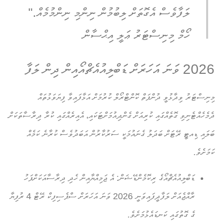
ލަފާވެސް އެގޮތަށް ލިބުމުން ނިންމި ނިންމުމެއް."
ހޯމް މިނިސްޓަރު ޢަލީ އިޙްސާން
2026 ވަނަ އަހަރަށް ޑަބްލިއުއެޗްއޯއިން ދިން ލަފާ
މިނިސްޓަރު ވިދާޅުވީ ދުންފަތް ކޮންޓްރޯލް ކުރުމަށް އަޅާފައިވާ ފިޔަވަޅުތައް
ދެމެހެއްޓެނިވި ގޮތެއްގައި ކުރިއަށް ގެންދިއުމަށްޓަކައި، އެއިރެއްގައި ކުރާ ދިރާސާތަކަށް
ބަލައި ޑިއޓީ ރޭޓަށް ބަދަލު ގެނައުމަކީ ސަރުކާރުން އަބަދުވެސް ކުރާނެ ކަމެއް
ކަމަށެވެ.
ޑަބްލިއުއެޗްއޯގެ ރިކޮމެންޑޭޝަން:
އެ ޖަމިއްޔާއިން ހެދި ދިރާސާއަކަށްފަހު
ރާއްޖެއަށް ލަފާދީފައިވަނީ 2026 ވަނަ އަހަރަށް ސްޕެސިފިކް ރޭޓް 4 ރުފިޔާ
ގެ ގޮތުގައި ކަނޑައެޅުމަށެވެ.