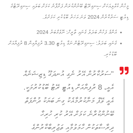
މީހުން ކުއްލިއަކަށް ސިނގިރޭޓް ބޭނުންކުރަން ފަށާފާނެ ކަމަށް ބަލައި ސިނގިރޭޓުގެ
ޑިއުޓީ ސަރުކާރުން 2024 ވަނަ އަހަރު ބޮޑުކުރި ކަމަށެވެ.
އެންމެ ފަހުން ބަދަލު ގެނައި ތާރީޚް:
ނޮވެމްބަރު 2024
ގެނައި ބަދަލު:
ސިނގިރޭޓުން ނަގާ ޑިއުޓީ 3.30 ރުފިޔާއިން 8 ރުފިޔާއަށް
ބޮޑުކުރި.
"ސަރުކާރުން އޭރު ނެގި އުނދަގޫ ޑިޒިޝަނެއް
އެއީ، 8 ރުފިޔާއަށް ޑިއުޓީ ރޭޓު ބޮޑުކުރުމަކީ.
އެއީ ވޭޕް މަނާކުރުމާއެކު ގިނަ ބަޔަކު ދުންފަތް
ބޭނުންކުރާނެ ކަމަށް އޭރު ކުރި ހުރިހާ
ދިރާސާތަކުން ހާމަވުމާއި ތަޖުރިބާކާރުންގެ