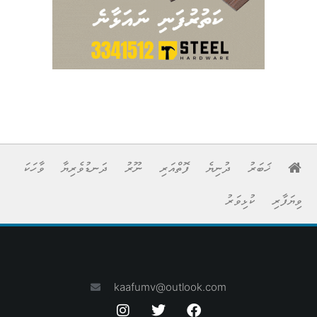
ޚަބަރު
ދުނިޔެ
ފޮތްއަރި
ނޫރު
ދަނޑުވެރިޔާ
ވާހަކަ
ވިޔަފާރި
ކުޅިވަރު
kaafumv@outlook.com