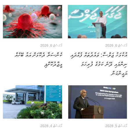
އޯގަސްޓް 6, 2026
އޯގަސްޓް 6, 2026
އުކުޅަހު ޖަލްސާ: ވައުދުތައް ފުއްދައި
ކެންސަރާ ދެކޮޅަށް އައު ބޭހެއް
ނިންމައި ދޭނެ ކަމުގެ ފުރިހަމަ
އީޖާދުކޮށްފި
ޔަގީންކަން
އޯގަސްޓް 5, 2026
އޯގަސްޓް 4, 2026