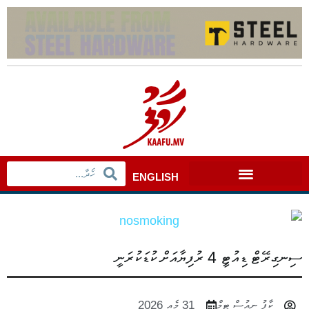
ENGLISH
ސިނގިރޭޓް ޑިއުޓީ 4 ރުފިޔާއަށް ކުޑަކުރަނީ
ކާފު ނިއުސް ޓީމް
31 މެއި 2026