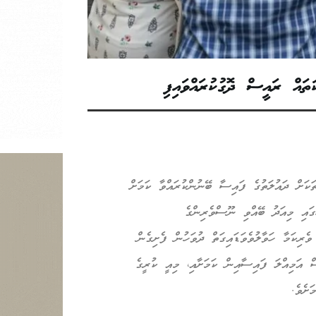
ަތައް ރައީސް ދޮގުކުރައްވައިފި
ަކަށް ދައުލަތުގެ ފައިސާ ބޭނުންކުރައްވާ ކަމަށް
ުގައި މިއަދު ބޭއްވި ނޫސްވެރިންގެ
ވެރިކަމާ ހަވާލުވެވަޑައިގަތް ދުވަހުން ފެށިގެން
ސް އަމިއްލަ ފައިސާއިން ކަމަށާއި، މިއީ ކުރީގެ
ަށެވެ.