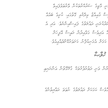
ނީ މާޒީގެ ސަރުކާރުތަކުން ވާރުތަވެފައިވާ
ސް މުޢިއްޒު ވިދާޅުވި ގޮތުގައި، ކުރީގެ ބައެއް
ަދުކުރަނީ ދައުލަތުގެ ފައިސާއިންނެވެ. އަދި އެ
އް އަދިވެސް ގަވާއިދުން ރައީސް އޮފީހަށް
މަށް އެމަނިކުފާނު ކަށަވަރުކޮށްދެއްވިއެވެ.
 ޚުލާޞާ
ރުން ވަނީ ދަތުރުފުޅުތަކާ ގުޅޭގޮތުން އަންނަނިވި
ްވެސް ކަމަކަށް ދައުލަތުގެ ނުވަތަ ރައްޔިތުންގެ