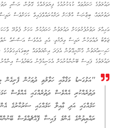
ދައުލަތުގެ ޚަރަދުތައް ކުޑަކުރުމުގެ ފިޔަވަޅެއްގެ ގޮތުން، ރަސްމީ ދަތު
ދަތުރުތައް، ބިޒްނަސް ކްލާހަށް ދަށްކުރައްވާފައިވާ ކަމަށްވެސް ރައީސް މ
އަމިއްލަ ދަތުރުފުޅުތަކަށް ދައުލަތުން ޚަރަދުކުރާ ކަމަށް ފެތުރޭ ވާހަކ
ޖަވާބު ދެއްވަމުން ރައީސް ވިދާޅުވީ، އެއީ އެއްވެސް އަސާސެއް ނެތް ވާ
ހައިސިއްޔަތުން ގާނޫނީގޮތުން އެފަދަ އިނާޔަތްތައް ލިބިވަޑައިގަތުމުގެ 
ދައުލަތުގެ ފައިސާ ބޭނުންކުރުމަށް އެމަނިކުފާނު އަބަދުވެސް އިންކާރު ކ
"އަޅުގަނޑު މަޤާމާއި ހަވާލުވި ދުވަހުން ފެށިގެން މިއ
ދަތުރެއްކުރި އެއްވެސް ދަތުރެއްގައި އެއްވެސް ކަމަކ
ކަމެއްގައި އަދި ޢާއިލާ ކަމެއްގައި ސަރުކާރުގެ އެނ
ރައްޔިތުންގެ އެންމެ ފައިސާ ފޮއްޗެއްވެސް ބޭނުންކޮށ