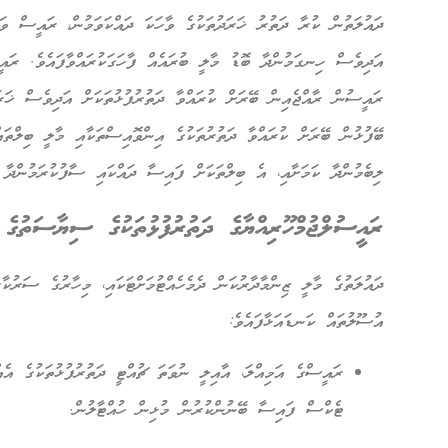
ދައުލަތުން ކުރާ ދަތުރު ޚަރަދުތަކުގެ ވާހަކަ ދައްކަވަމުން، ރައީސް ވަ
އަދިވެސް ހިނގަމުންދާ ބޮޑު މާލީ ބުރައެއް ފާހަގަކުރައްވާފައެވެ. ރައީ
ރައީސުން ރާއްޖެއިން ބޭރަށް ކުރައްވާ ދަތުރުފުޅުތަކަށް އަދިވެސް ޚަރ
ބޭފުޅުން ބޭރަށް ކުރައްވާ ދަތުރުތަކުގެ އިންވޮއިސްތަކާއި މާލީ ބިލްތަ
ލިބެމުންދާ ކަމަށާއި، އެ ބިލްތަކަށް ފައިސާ ދައްކައި ސާފުކުރަމުންދާ ކަ
ރައީސުލްޖުމްހޫރިއްޔާގެ ދަތުރުފުޅުތަކުގެ ސިޔާސަތުގެ
ދައުލަތުގެ މާލީ ޒިންމާދާރުކަން ދެމެހެއްޓުމަށްޓަކައި، މިހާރުގެ ސަރުކާ
އުސޫލުތައް ކަނޑައަޅާފައެވެ:
ރައީސްގެ އަމިއްލަ، އާއިލީ ނުވަތަ ޗުއްޓީ ދަތުރުފުޅުތަކުގެ އެއ
ޓެކްސް ފައިސާ ބޭނުންކުރުން މުޅިން ހުއްޓާލުން.