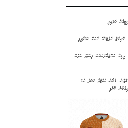
ޓީއެއް ހަދައިފި
 ކްރިކެޓް ކެޕްޓަންގެ ގެއަށް ހަމަލާދީފި
 މީޑިއާ ކޮންޓްރޯލުކުރަން ފިޔަވަޅު އަޅަަން
ދުވުން، ޑްރޯން ހުއްޓުވާ ޚަރަދު ކުޑަ
ިއުލާން ކޮށްފި