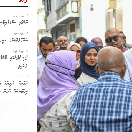
ފަހުގެ
4 ގަޑިއިރު ކުރިން
ޔޫކޭގައި ސުޕަޔުނިވާސި
8 ގަޑިއިރު ކުރިން
ބަންގްލަދޭޝްގެ ކުރީގެ
8 ގަޑިއިރު ކުރިން
ޕާކިސްތާނުގައި ބޭރުގެ
ފަށައިފި
8 ގަޑިއިރު ކުރިން
އެމެރިކާ: ހަތިޔާރު މަ
ނިޒާމުތަކެއް ހޯދަން އ