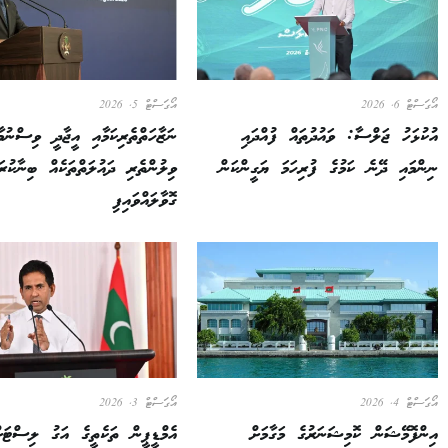
އޯގަސްޓް 6, 2026
އޯގަސްޓް 5, 2026
އުކުޅަހު ޖަލްސާ: ވައުދުތައް ފުއްދައި
ނަޒާހަތްތެރިކަމާއި އީޖާދީ ވިސްނުމާ
ނިންމައި ދޭނެ ކަމުގެ ފުރިހަމަ ޔަގީންކަން
ވިލުންތެރި ދައުލަތްތަކެއް ބިނާކު
ގޮވާލައްވައިފި
އޯގަސްޓް 4, 2026
އޯގަސްޓް 3, 2026
އިންފޮމޭޝަން ކޮމިޝަނަރުގެ މަގާމަށް
އެމްޑީޕީން ތަކެތީގެ އަގު ލިސްޓަށ