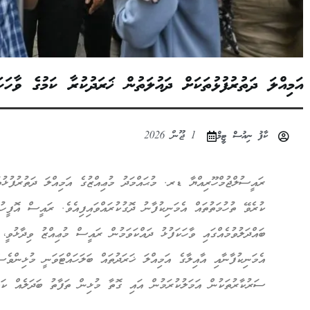
އަމިއްލަ ދަތުރުފުޅުތަކަށް ދައުލަތުން ޚަރަދުކުރާ ކަމުގެ ވާހަކ
ކާފު ނިއުސް ޓީމް
1 ޖޫން 2026
ރައީސުލްޖުމްހޫރިއްޔާ ޑރ. މުޙައްމަދު މުޢިއްޒުގެ އަމިއްލަ ދަތުރުފުޅުތ
ކުރެވޭ ތުހުމަތުތައް އެމަނިކުފާނު ދޮގުކުރައްވައިފިއެވެ. ރައީސް އޮފީހ
ބައްދަލުވުމެއްގައި ވާހަކަފުޅު ދައްކަވަމުން ރައީސް މުޢިއްޒު ވިދާޅުވީ، 
އެމަނިކުފާނާއި އާއިލާގެ އަމިއްލަ ޚަރަދުތައް ބަލަހައްޓަވަނީ މުޅިންވެ
ސަރުކާރުތަކުން އަމަލުކުރަމުން އައި ގޮތާ މުޅިން ތަފާތު ބަދަލެއް ކަމ