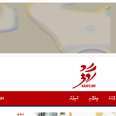
ވާހަކަ
ވިޔަފާރި
ކުޅިވަރު
SH