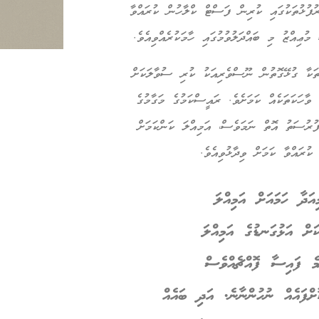
ރުފުޅުތަކުގައި ކުރިން ފަސްޓް ކްލާހުން ކުރައްވާ
ުޢިއްޒު މި ބައްދަލުވުމުގައި ހާމަކުރެއްވިއެވެ.
ަތަކާ ގުޅޭގޮތުން ނޫސްވެރިއަކު ކުރި ސުވާލަކަށް
ހަކަތަކެއް ކަމަށެވެ. ރައީސްކަމުގެ މަގާމުގެ
ފުރުސަތު އޮތް ނަމަވެސް، އަމިއްލަ ކަންކަމަށް
ުރައްވާ ކަމަށް ވިދާޅުވިއެވެ.
ަދާ ހަމައަށް އަމިއްލަ
ަށް އަޅުގަނޑުގެ އަމިއްލަ
ްމެ ފައިސާ ފޮއްޗެއްވެސް
ްފައެއް ނުހުންނާނެ. އަދި ބައެއް