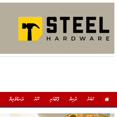
ޚަބަރު
ދުނިޔެ
ފޮތްއަރި
ނޫރު
ދަނޑުވެރިޔާ