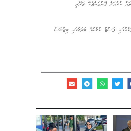
ައް ކުރުމަށް ފޮނުވަންޖެހޭ ޒަރޫރީ
ަކެއްގައި ފަސްޓް ކްލާހުގެ ބަދަލުގައި ބިޒްނަސް