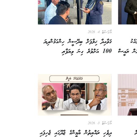
އޯގަސްޓް 4, 2026
އެކު
ޤަވާއިދާ ޚިލާފަށް ބިދޭސީން ހިންގަމުންދިޔަ
ރަން ރައީސް
100 އަށްވުރެ ގިނަ ވިޔަފާރި
އޯގަސްޓް 3, 2026
ް
ދިވެހި ރައްޔިތުން ޔާމީންގެ ޖާދޫގައި ޖެހިފައި