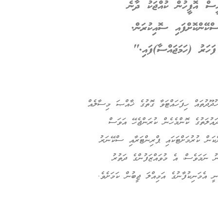
ީސް އޮފީހުން ކުއްޖަކު ދާނެ
ްކޭންކޮށްފައި ސޮއިކުރަން.
ފަހަރު (ހަމަޖައްސާ)ފައި."
ުދޫދުތައް ހިފަހައްޓަވާ ގޮތުގެ ޚާއްޞަ މިސާލެއް
ދައުލަތުގެ ކޮންމެހެން ކުރަންޖެހޭ އަވަސް
ކަން ކުރުމަށްޓަކައި ޕްރިންޓަރާއި ސްކޭނަރު
ނު ނަމަވެސް، އެ މުވައްޒަފުންގެ ދަތުރު
ނީ އެމަނިކުފާނުގެ އަމިއްލަ ޖީބުން ކަމަށެވެ.