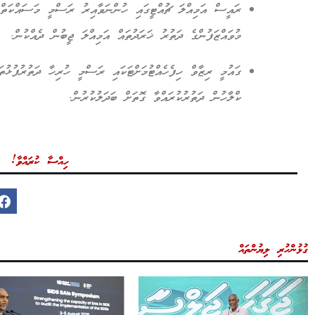
ރައީސް އަމިއްލަ ޗުއްޓީގައި ހުންނަވާއިރު ރަސްމީ މަސައްކަތްތ
މުވައްޒަފުންގެ ދަތުރު ޚަރަދުތައް އަމިއްލަ ޖީބުން ދެއްކުން.
ގައުމީ ރިޒާވް ހިފެހެއްޓުމަށްޓަކައި ރަސްމީ ހުރިހާ ދަތުރުފުޅުތ
ކްލާހުން ދަތުރުކުރައްވާ ގޮތަށް ބަދަލުކުރުން.
ހިއްސާ ކުރައްވާ!
ގުޅުންހުރި ލިޔުންތައް