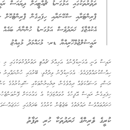
ދަތުރުތަކުގައި އަޅުގަނޑު ޗުއްޓީއަށް ދިޔައަސް ރައ
ޕްރިންޓަރާއި ސްކޭނަރާއި ހިފައިގެން ޕްރިންޓުކޮށް ސ
އެކުއްޖާގެ ޚަރަދުވެސް އަޅުގަނޑު ހުންނާނެ ބައެއް 
ރައީސުލްޖުމްހޫރިއްޔާ ޑރ. މުޙައްމަދު މުޢިއްޒު
ރައީސް ވަނީ އެމަނިކުފާނުގެ އަމިއްލަ ޗުއްޓީ ދަތުރުފުޅުތަކުގައި މި ހ
ހިއްސާކުރައްވާފައެވެ. އެމަނިކުފާނު ވިދާޅުވީ، ބޭރުގައި ހުންނަވާއިރު 
ރަސްމީ މަސައްކަތެއް ދިމާވެގެން، ލިޔެކިޔުންތަކާއި ސޮއިކުރުމުގެ ކަން
ހިފައިގެން ރައީސް އޮފީހުގެ މުވައްޒަފަކު އެ ގައުމަކަށް ފޮނުވަންޖެހު
ޚަރަދުތައްވެސް ދައުލަތުގެ ބަޖެޓުން ކުރުމުގެ ބަދަލުގައި ހަމަޖައްސަވަ
ކުރީގެ ވެރިންގެ ޚަރަދުތަކާ ހުރި ތަފާތު