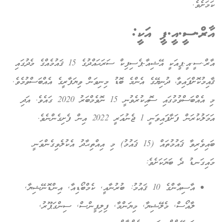
ކަމަށެވެ.
އާރް.ސީ.އީ.ޕީ އަކީ:
އާރް.ސީ.އީ.ޕީއަކީ
އޭޝިއާ-ޕެސިފިކް ސަރަޙައްދުގެ 15 ޤައުމެއްގެ މެދުގައި
ޤާއިމުކޮށްފައިވާ، ދުނިޔޭގެ އެންމެ ބޮޑު މިނިވަން ވިޔަފާރީގެ އެއްބަސްވުމެވެ.
މި އެއްބަސްވުމުގައި ސޮއިކުރެވުނީ 15 ނޮވެމްބަރު 2020 ގައެވެ. އަދި
އަމަލުކުރަން ފަށާފައިވަނީ 1 ޖެނުއަރީ 2022 އިން ފެށިގެންނެވެ.
ބައިވެރިވާ ޤައުމުތައް (15 ޤައުމު) މި އިއްތިޙާދު އެކުލެވިގެންވަނީ
މައިގަނޑު ދެ ބަޔަކަށެވެ:
އާސިއާންގެ 10 ޤައުމު: ބުރުނާއީ, ކެމްބޯޑިއާ, އިންޑޮނޭޝިޔާ,
ލާއޯސް, މެލޭޝިޔާ, މިޔަންމާ, ފިލިޕީންސް, ސިންގަޕޫރު,