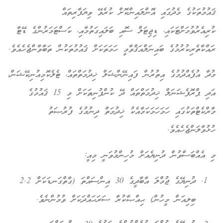
ޤައުމުތަކުގެ މެދުގައި އޮންލައިންކޮށް ކުރެވޭ ވިޔަފާރިތައް
ކުރިއެރުވުމަށްޓަކައި، ޑިޖިޓަލް ސޮއި ބަލައިގަތުމާއި، ކަސްޓަމަރުންގެ ޑޭޓާ
ރައްކާތެރިކުރުމުގެ ބައިނަލްއަޤްވާމީ ހަމަތަކަށް ޤައުމުތަކުން ތަބާވާންޖެހެއެވެ.
މުދާ އުފެއްދުމުގެ އިތުރުން ފައިނޭންޝަލް ޚިދުމަތްތައް، ޓެލެކޮމިއުނިކޭޝަން،
އަދި ޕްރޮފެޝަނަލް ޚިދުމަތްތައް ދޭ ކުންފުނިތަކަށް މި 15 ޤައުމުގެ
މާރްކެޓްތަކުގައި ހަމަހަމަކަމާއެކު ޚިދުމަތް ދިނުމުގެ ފުރުޞަތު
ހުޅުވާލަންޖެހެއެވެ.
މި އެއްބަސްވުން ދުނިޔެއަށް މުހިންމުވަނީ މިއީ:
ދުނިޔޭގެ ޖުމްލަ އާބާދީގެ 30 އިންސައްތަ (ގާތްގަނޑަކަށް 2.2
ބިލިއަން މީހުން) ޙިއްޞާކުރާ ސަރަޙައްދަކަށް ވުމުންނެވެ.