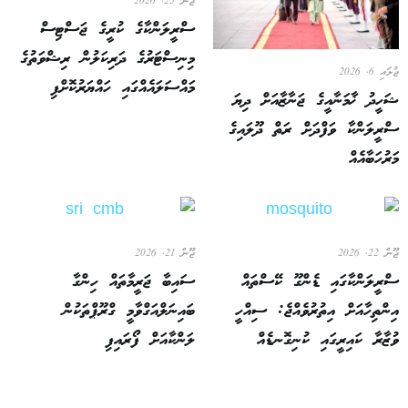
ޖޫން 25, 2026
ސްރީލަންކާގެ ކުރީގެ ޖަސްޓިސް
މިނިސްޓަރުގެ ދަރިކަލުން ރިޝްވަތުގެ
ޖުލައި 6, 2026
މައްސަލައެއްގައި ހައްޔަރުކޮށްފި
ޝަހީދު ޚާމަނާއީގެ ޖަނާޒާއަށް ދިޔަ
ސްރީލަންކާ ވަފްދަށް ރަތް ދޫލައިގެ
މަރުހަބާއެއް
ޖޫން 22, 2026
ޖޫން 21, 2026
ސްރީލަންކާގައި ޑެންގޫ ކޭސްތައް
ސައިބާ ޖަރީމާތައް ހިންގާ
އިންތިހާއަށް އިތުރުވެއްޖެ: ސިއްހީ
ބައިނަލްއަގްވާމީ ގްރޫޕްތަކުން
ވުޒާރާ ކައިރީގައި ކުނިގޮނޑެއް
ލަންކާއަށް ފޯރައިފި