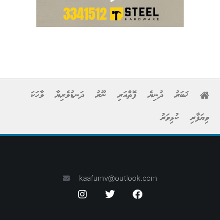
ޚަބަރު
ދުނިޔެ
ފޮތްއަރި
ނޫރު
ދަނޑުވެރިޔާ
ވާހަކަ
ވިޔަފާރި
ކުޅިވަރު
kaafumv@outlook.com