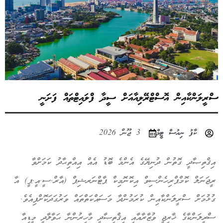
ސްރީލަންކާއިން އޮސްޓްރޭލިއާއަށް ސީދާ ފްލައިޓްތައް ފަށަނީ
ކާފު ނިއުސް ޓީމް
3 ޖޫން 2026
އިޤްތިޞާދީ ގޮތުން ދުނިޔޭގެ އެންމެ ބޮޑު އެއް އިއްތިޙާދު ކަމަށްވާ
ރީޖަނަލް ކޮމްޕްރިހެންސިވް އިކޮނޮމިކް ޕާޓްނަރޝިޕް (އާރް.ސީ.އީ.ޕީ) އާ
ގުޅުމަށް ސްރީލަންކާއިން ކުރަމުންދާ މަސައްކަތްތައް ވަރުގަދަކޮށްފިއެވެ.
ސްރީލަންކާގެ ޚާރިޖީ ވުޒާރާއާއި އިޤްތިޞާދީ މާހިރުންނާ ޙަވާލާދީ މީޑިއާ