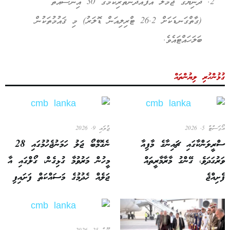
ދުނިޔޭގެ ޖުމްލަ އުފެއްދުންތެރިކަމުގެ 30 އިންސައްތަ
(ގާތްގަނޑަކަށް 26.2 ޓްރިލިއަން ޑޮލަރު) މި ޤައުމުތަކުން
ބަލަހައްޓައެވެ.
ގުޅުންހުރި ލިޔުންތައް
އޯގަސްޓް 5, 2026
ޖުލައި 9, 2026
ސްރީލަންކާގައި ޗައިނާގެ މާފިއާ
ނެގޮމްބޯ ޖަލު ހަމަނުޖެހުމުގައި 28
ވަރުގަދަވެ، ގޭންގު މާރާމާރީތައް
މީހުން މަރުވުމާ ގުޅިގެން، ގޯލްގައި އާ
ފެށިއްޖެ
ޖަލެއް ހެދުމުގެ މަސައްކަތް ފަށައިފި