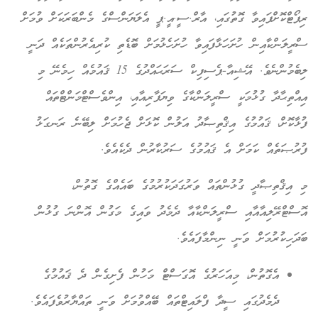
ރިޕޯޓްކޮށްފައިވާ ގޮތުގައި، އާރް.ސީ.އީ.ޕީ އެލަޔަންސްގެ މެންބަރަކަށް ވުމަށް
ސްރީލަންކާއިން ހުށަހަޅާފައިވާ ހުށަހެޅުމަށް ބޮޑެތި ކުރިއެރުންތަކެއް ދަނީ
ލިބެމުންނެވެ. އޭޝިއާ-ޕެސިފިކް ސަރަޙައްދުގެ 15 ޤައުމެއް ހިމެނޭ މި
އިއްތިޙާދާ ގުޅުމަކީ ސްރީލަންކާގެ ވިޔަފާރިއާއި، އިންވެސްޓްމަންޓްތައް
ފުޅާކޮށް، ޤައުމުގެ އިޤްތިޞާދު އަލުން ކޮޅަށް ޖެހުމަށް ލިބޭނެ ރަނގަޅު
ފުރުޞަތެއް ކަމަށް އެ ޤައުމުގެ ސަރުކާރުން ދެކެއެވެ.
މި އިޤްތިޞާދީ ގުޅުންތައް ވަރުގަދަކުރުމުގެ ބައެއްގެ ގޮތުން،
އޮސްޓްރޭލިއާއާއި ސްރީލަންކާއާ ދެމެދު ވައިގެ މަގުން އޮންނަ ގުޅުން
ބަދަހިކުރުމަށް ވަނީ ނިންމާފައެވެ.
އެގޮތުން، މިއަހަރުގެ އޮގަސްޓް މަހުން ފެށިގެން ދެ ޤައުމުގެ
ދެމެދުގައި ސީދާ ފްލައިޓްތައް ބޭއްވުމަށް ވަނީ ތައްޔާރުވެފައެވެ.