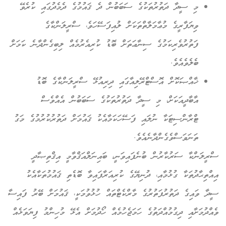
މި ސީދާ ދަތުރުތަކުގެ ސަބަބުން ދެ ޤައުމުގެ ދެމެދުގައި ކުރެވޭ
ވިޔަފާރީގެ މުޢާމަލާތްތަކަށް ލުއިފަސޭހަވެ، ސްރީލަންކާގެ
ފަތުރުވެރިކަމުގެ ސިނާޢަތަށް ބޮޑު ކުރިއެރުމެއް ލިބިގެންދާނެ ކަމަށް
ބެލެވެއެވެ.
ޚާއްޞަކޮށް އޮސްޓްރޭލިއާގައި ދިރިއުޅޭ ސްރީލަންކާގެ ބޮޑު
އާބާދީއަކަށް، މި ސީދާ ދަތުރުތަކުގެ ސަބަބުން އެއްވެސް
ޓްރާންސިޓަކާ ނުލައި ފަސޭހަކަމާއެކު ޤައުމަށް ދަތުރުކުރުމުގެ މަގު
ތަނަވަސްވެގެންދާނެއެވެ.
ސްރީލަންކާ ސަރުކާރުން ބުނެފައިވަނީ، ބައިނަލްއަޤްވާމީ އިޤްތިޞާދީ
އިއްތިޙާދުތަކާ ގުޅުމާއި، ދުނިޔޭގެ ކުރިއަރާފައިވާ ބޮޑެތި ޤައުމުތަކާއެކު
ސީދާ ވައިގެ ދަތުރުފަތުރުގެ މާރްކެޓްތައް ހުޅުވުމަކީ، ޤައުމަށް ބޭރު ފައިސާ
ވެއްދުމަށާއި ދިގުމުއްދަތުގެ ހަމަޖެހުމެއް ހޯދުމަށް އެޅޭ މުހިންމު ފިޔަވަޅެއް