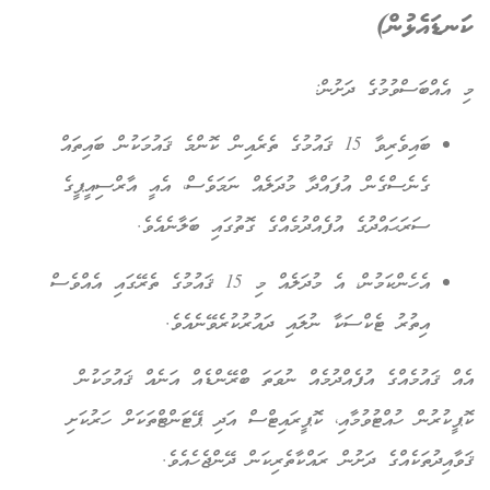
ކަނޑައެޅުން)
މި އެއްބަސްވުމުގެ ދަށުން:
ބައިވެރިވާ 15 ޤައުމުގެ ތެރެއިން ކޮންމެ ޤައުމަކުން ބައިތައް
ގެނެސްގެން އުފައްދާ މުދަލެއް ނަމަވެސް، އެއީ އާރްސިއީޕީގެ
ސަރަޙައްދުގެ އުފެއްދުމެއްގެ ގޮތުގައި ބަލާނެއެވެ.
އެހެންކަމުން، އެ މުދަލެއް މި 15 ޤައުމުގެ ތެރޭގައި އެއްވެސް
އިތުރު ޓެކްސަކާ ނުލައި ދައުރުކުރެވޭނެއެވެ.
އެއް ޤައުމެއްގެ އުފެއްދުމެއް ނުވަތަ ބްރޭންޑެއް އަނެއް ޤައުމަކުން
ކޮޕީކުރުން ހުއްޓުވުމާއި، ކޮޕީރައިޓްސް އަދި ޕޭޓަންޓްތަކަށް ހަރުކަށި
ޤަވާއިދުތަކެއްގެ ދަށުން ރައްކާތެރިކަން ދޭންޖެހެއެވެ.