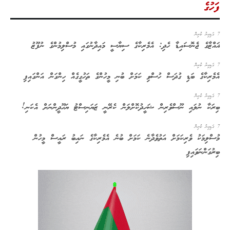
ފަހުގެ
7 ގަޑިއިރު ކުރިން
ޣައްޒާގެ ޖެނޮސައިޑާ ހެދި: އެމެރިކާގެ ސިޔާސީ މައިދާނުގައި މުސްލިމުންގެ ނުފޫޒު
7 ގަޑިއިރު ކުރިން
އެމެރިކާގެ ބަޑި ގުދަސް ހުސްވި ކަމަށް ބުނި މީހުންގެ ތަހުގީގެއް ހިންގަން އަންގައިފި
7 ގަޑިއިރު ކުރިން
ބިރަކާ ނުލައި ނޫސްވެރިން ޝަހީދުކޮށްލަން ކެރޭނީ ޒަޔަނިސްޓު ޔަހޫދީންނަށް އެކަނި!
7 ގަޑިއިރު ކުރިން
މުސްލިމަކު ވެރިކަމަށް އަތުވެދާނެ ކަމަށް ބުނެ އެމެރިކާގެ ނައިބު ރައީސް މީހުން
ބިރުގަންނަވައިފި