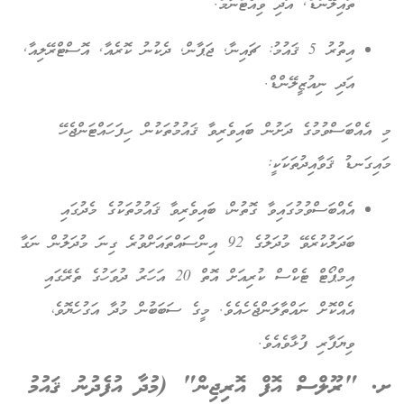
ތައިލޭންޑް, އަދި ވިއެޓްނާމް.
އިތުރު 5 ޤައުމު: ޗައިނާ, ޖަޕާން, ދެކުނު ކޮރެއާ, އޮސްޓްރޭލިއާ,
އަދި ނިއުޒީލޭންޑް.
މި އެއްބަސްވުމުގެ ދަށުން ބައިވެރިވާ ޤައުމުތަކުން ހިފަހައްޓަންޖެހޭ
މައިގަނޑު ޤަވާއިދުތަކަކީ:
އެއްބަސްވުމުގައިވާ ގޮތުން، ބައިވެރިވާ ޤައުމުތަކުގެ މެދުގައި
ބަދަލުކުރެވޭ މުދަލުގެ 92 އިންސައްތައަށްވުރެ ގިނަ މުދަލުން ނަގާ
އިމްޕޯޓް ޓެކްސް ކުރިއަށް އޮތް 20 އަހަރު ދުވަހުގެ ތެރޭގައި
އެއްކޮށް ނައްތާލަންޖެހެއެވެ. މީގެ ސަބަބުން މުދާ އަގުހެޔޮވެ،
ވިޔަފާރި ފުޅާވެއެވެ.
ށ. "ރޫލްސް އޮފް އޮރިޖިން" (މުދާ އުފެދުނު ޤައުމު