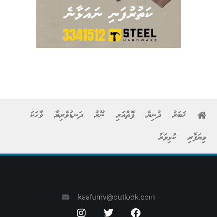
ޚަބަރު
ދުނިޔެ
ފޮތްއަރި
ނޫރު
ދަނޑުވެރިޔާ
ވާހަކަ
ވިޔަފާރި
ކުޅިވަރު
kaafumv@outlook.com