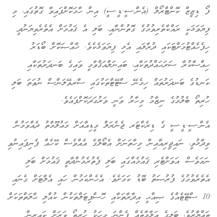
ފޯ ޑިޒީޒް ކޮންޓްރޯލް (އެން.ސީ.ޑީ.ސީ) އިން ހާމަކޮށްފައިވާ ގޮތުގައި، މި
ފިޔަވަޅަކީ ރައްކާތެރިވުމުގެ ގޮތުންނާއި، ބަލި އެ ޤައުމަށް އެތެރެވިޔަނުދީ
ހިފެހެއްޓުމަށްޓަކައި ދުރާލައި އެޅި ފިޔަވަޅެކެވެ. ޚާއްޞަކޮށް ބޯޑަރު
ހިއްސާކުރާ ސަރަޙައްދުތަކާއި، ބައިނަލްއަޤްވާމީ ވައިގެ ބަނދަރުތަކާއި
ކަނޑުގެ ބަނދަރުތައް ހިމެނޭ ސްޓޭޓްތަކުގައި ސާރވޭލަންސް ނުވަތަ ބަލި
ހުރިތޯ ބެލުމުގެ ނިޒާމު މިހާރު ވަނީ ވަރުގަދަކޮށްފައެވެ.
އެން.ސީ.ޑީ.ސީ ގެ ޑިރެކްޓަރ ޖެނެރަލް މީޑިއާއަށް މަޢުލޫމާތު ދެއްވަމުން
ވިދާޅުވީ، ނައިޖީރިއާއިން މިހާތަނަށް އެބޯލާގެ އެއްވެސް ކޭހެއް ފެނިފައިނުވި
ނަމަވެސް، އަވަށްޓެރި ޤައުމެއްގައި ބަލި ފެތުރެމުންދާތީ ޤައުމަށް ބަލި
އެތެރެވުމުގެ ފުރުޞަތު ބޮޑު ކަމަށެވެ. އެހެންކަމުން ހައި އެލާޓަށް ގެނައި
10 ސްޓޭޓެއްގެ ޞިއްޙީ އިދާރާތަކާއި ހޮސްޕިޓަލްތަކުން ކުއްލި ޙާލަތްތަކަށް
ތައްޔާރުވެ، ބަލީގެ އަލާމާތެއް ފެންނަ މީހަކު ހުރިތޯ ވަރަށް ކައިރިން