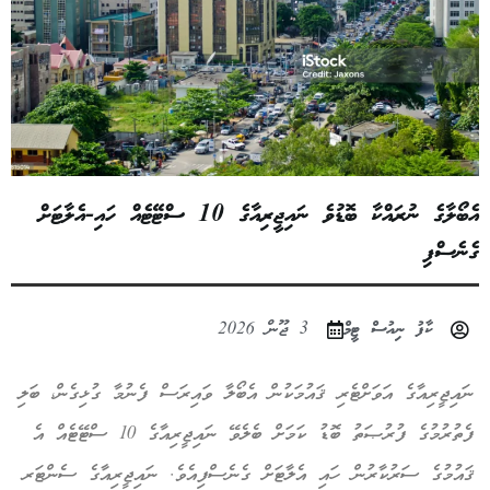
އެބޯލާގެ ނުރައްކާ ބޮޑުވެ ނައިޖީރިއާގެ 10 ސްޓޭޓެއް ހައި-އެލާޓަށް
ގެނެސްފި
ކާފު ނިއުސް ޓީމް
3 ޖޫން 2026
ނައިޖީރިއާގެ އަވަށްޓެރި ޤައުމަކުން އެބޯލާ ވައިރަސް ފެނުމާ ގުޅިގެން، ބަލި
ފެތުރުމުގެ ފުރުޞަތު ބޮޑު ކަމަށް ބެލެވޭ ނައިޖީރިއާގެ 10 ސްޓޭޓެއް އެ
ޤައުމުގެ ސަރުކާރުން ހައި އެލާޓަށް ގެނެސްފިއެވެ. ނައިޖީރިއާގެ ސެންޓަރ