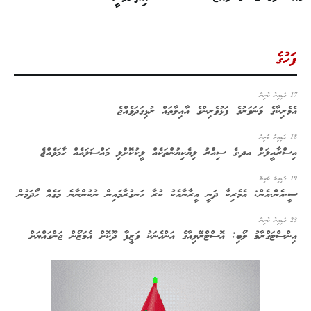
ފަހުގެ
17 ގަޑިއިރު ކުރިން
އެމެރިކާގެ މަނަވަރުގެ ފަޅުވެރިންގެ އާއިލާތައް ރުޅިގަދަވެއްޖެ
18 ގަޑިއިރު ކުރިން
އިސްރާއީލަށް އދ.ގެ ސިއްރު ލިޔެކިޔުންތަކެއް ލީކުކޮށްލި މައްސަލައެއް ހާމަވެއްޖެ
19 ގަޑިއިރު ކުރިން
ސީ.އެން.އެން: އެމެރިކާ ދަނީ އީރާނާއެކު ކުރާ ހަނގުރާމައިން ނުކުންނާނެ މަގެއް ހޯދަމުން
23 ގަޑިއިރު ކުރިން
އިންސްޓަގްރާމު ލޯބި: އޮސްޓްރޭލިއާގެ އަންހެނަކު ވަޒީފާ ދޫކޮށް އެމަޒޯން ޖަންގައްޔަށް