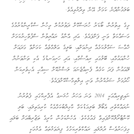
ބަލަމުންދާނެ ކަމަށް އޭނާ ވިދާޅުވިއެވެ.
މީގެ އިތުރުން، ބޯޑަރު ހުރަސްކޮށް ދަތުރުކުރާ މީހުން ސްކްރީންކުރުމުގެ
މަސައްކަތް ވަނީ ފަށާފައެވެ. އަދި އާންމު ރައްޔިތުން ސާފުތާހިރުކަމަށް
ޚާއްޞަ ސަމާލުކަމެއް ދިނުމަށާއި، ބަލީގެ އަލާމާތެއް ކަމަށްވާ ގަދައަށް
ހުންއައުމާއި، ބޮލުގައި ރިއްސުމާއި، އަދި ހަށިގަނޑުގެ އެކި ތަންތަނުން
ލޭއައުން ފަދަ ކަމެއް ފެނިއްޖެނަމަ ލަސްނުކޮށް ޞިއްޙީ އެހީތެރިކަން
ހޯދުމަށް ސަރުކާރުން ވަނީ އިލްތިމާސްކޮށްފައެވެ.
ނައިޖީރިއާއަކީ 2014 ވަނަ އަހަރު ހުޅަނގު އެފްރިކާގައި ފެތުރުނު
ނުރައްކާތެރި އެބޯލާ ބަލިމަޑުކަމާ ކާމިޔާބުކަމާއެކު ކުރިމަތިލައި، ބަލި
ކޮންޓްރޯލްކޮށްފައިވާ ޤައުމެކެވެ. އެހެންކަމުން، ކުރީގެ ތަޖުރިބާއަށް ބަލައި
މިފަހަރުވެސް ދުރާލައި ރައްކާތެރިކަމުގެ ފިޔަވަޅުތައް އެޅުމަކީ