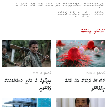
ބަލިމަޑުކަމަކުން ސަލާމަތްވުމަށް އޮތް އެންމެ ބޮޑު ބާރު ކަމަށް އެ
ޤައުމުގެ ޞިއްޙީ މާހިރުން ދެކެއެވެ.
ގުޅުންހުރި ލިޔުންތައް
އޯގަސްޓް 6, 2026
އޯގަސްޓް 4, 2026
ކެންސަރާ ދެކޮޅަށް އައު ބޭހެއް
އިތިއޯޕިއާ އާ އަހުލީ ހަނގުރާމައަކަށް
އީޖާދުކޮށްފި
ފައްކާވަނީ