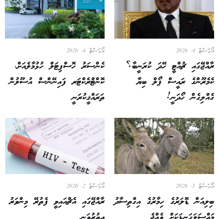
އޯގަސްޓް 4, 2026
އޯގަސްޓް 4, 2026
ރާއްޖޭގައި ޗުއްޓީ ހޭދަ ކުރަނީބާ؟
ކެންސަރު ހޮސްޕިޓަލް ހުޅުމާލެއަށް،
ކެމެރޫންގެ ރައީސް ޕޯލް ބިޔާ
ކޮންޓްރެކްޓަރ ފައިނޭންސް އުސޫލުން
ގެއްލިގެން ހޯދަނީ!
ތަރައްޤީކުރަނީ
އޯގަސްޓް 3, 2026
އޯގަސްޓް 2, 2026
ބިލިއަން ޑޮލަރުގެ ހިމާރުގެ އިގްތިސާދު
ރާއްޖޭގައި އެޗްއައިވީ ފެތުރޭ މިންވަރު
މައްސަލަގަނޑަކަށް ވެއްޖެ
އިތުރުވަނީ