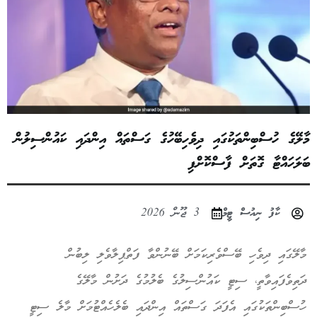
މާލޭގެ ހުސްބިންތަކުގައި ދިވެހިބޭހުގެ ގަސްތައް އިންދައި ކައުންސިލުން
ބަލަހައްޓާ ގޮތަށް ފާސްކޮށްފި
ކާފު ނިއުސް ޓީމް
3 ޖޫން 2026
މާލޭގައި ދިވެހި ބޭސްވެރިކަމަށް ބޭނުންވާ ފަތްޕިލާވެލި ލިބުން
ދަތިވެފައިވާތީ، ސިޓީ ކައުންސިލުގެ ބެލުމުގެ ދަށުން މާލޭގެ
ހުސްބިންތަކުގައި އެފަދަ ގަސްތައް އިންދައި ބެލެހެއްޓުމަށް މާލެ ސިޓީ