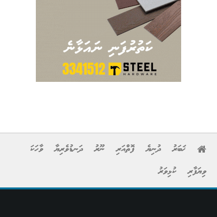
ޚަބަރު
ދުނިޔެ
ފޮތްއަރި
ނޫރު
ދަނޑުވެރިޔާ
ވާހަކަ
ވިޔަފާރި
ކުޅިވަރު