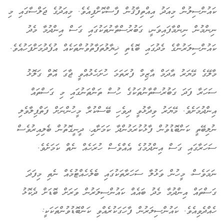
ކައުންސިލުން މިއަދު އިއްތިފާޤުން ފާސްކޮށްފިއެވެ. މިއަދުގެ ޖަލްސާގައި މި
ނިންމުން ނިންމާފައިވަނީ، ގަބުރުސްތާނުތަކުގައި ގަސް އިންދުމާ މެދު
ކައުންސިލަރުންގެ މެދުގައި ބޮޑެތި ޚިޔާލުތަފާތުވުންތަކެއް އުފެދުމަށްފަހުއެވެ.
މާލޭގެ މޭޔަރު އާދަމް އާޒިމް ފުރަތަމަ ހުށަހެޅުއްވީ ޖާގަ އޮތް ގަލޮޅު
ސަހަރާ ފަދަ ގަބުރުސްތާނުތަކުގެ ހުސް ތަންތަނުގައި މި ގަސްތައް
އިންދުމަށެވެ. މޭޔަރު ވިދާޅުވީ ދިވެހި ބޭސްކުރާ މީހުންނަށް ފަތްޕިލާވެލި
ނުލިބޭތީ ކަންބޮޑުވުން ފާޅުކުރަމުންދާ ކަމަށާއި، ދީނީގޮތުން ބެލިއިރުވެސް
ސަހަރާގައި ގަސް އިންދުމުގެ އެއްވެސް ހުރަހެއް ނެތް ކަމަށެވެ.
ނަމަވެސް، މީހުން ވަޅުލާ ސަހަރާތަކުގައި ބެލެހެއްޓުމެއް ނެތި މިފަދަ
ގަސްތައް އިންދުމާ މެދު ބައެއް ކައުންސިލަރުން ވަރަށް ބޮޑަށް ދެކޮޅު
ހެއްދެވިއެވެ. ކައުންސިލަރުން ފާހަގަކުރެއްވި ކަންބޮޑުވުންތަކަކީ: