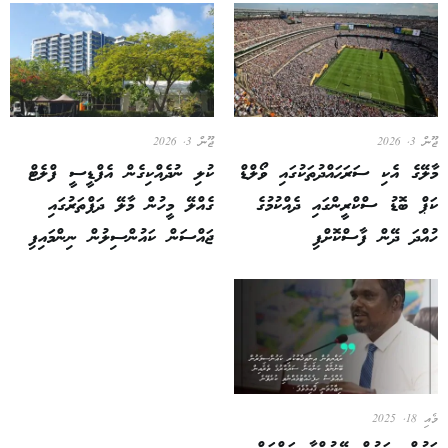
ޖޫން 3, 2026
ޖޫން 3, 2026
މާލޭގެ އެކި ސަރަޙައްދުތަކުގައި ވޯލްޑް
ކުލި ނުދެއްކިގެން އެފްޑީސީ ފްލެޓް
ކަޕް ބޮޑު ސްކްރީންގައި ދެއްކުމުގެ
ގެއްލޭ މީހުން މާލޭ ދަފްތަރުގައި
ހުއްދަ ދޭން ފާސްކޮށްފި
ޖައްސަން ކައުންސިލުން ނިންމައިފި
މެއި 18, 2025