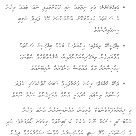
އަމިއްލަކުރުން:
ވަކި ނިޒާމެއް ނެތި ދޫކޮށްލައިފި ނަމަ، ބައެއް މީހުން
އެ ގަސްތައް އަމިއްލަކޮށް، ޢާންމުންނަށް އޭގެ ފައިދާ ނުލިބި
ހިނގައިދާނެއެވެ.
ބިދޭސީންގެ ވިޔަފާރި:
މިހާރުވެސް ބައެއް ބިދޭސީން ގަސްތައް
އުފުރައިގެން ވިޔަފާރިކުރަމުންދާއިރު، ބެލެހެއްޓުމެއް ނެތްނަމަ
ދިވެހިންނަށް އޭގެ އެއްވެސް މަންފާއެއް ނުލިބޭނެއެވެ.
ތަނުގެ ޙުރުމަތް:
މީހުން ވަޅުލާފައިވާ ގަބުރުސްތާނެއްގައި އެފަދަ
ގަސްތައް އިންދައި ހެދުމަކީ އެންމެ އެކަށީގެންވާ ކަމެއް ނޫނެވެ.
މި ޚިޔާލުތަފާތުވުންތަކާ ގުޅިގެން، ކައުންސިލަރުން އެންމެ ފަހުން
އެއްބަސްވީ ސަހަރާ ނޫން އެހެން ހުސްބިންތައް މިކަމަށް ހޯދުމަށެވެ. އަދި
އެ ގަސްތަކަކީ މާލޭ ސިޓީ ކައުންސިލުން ޚާއްޞަ ސަމާލުކަމެއް ދީގެން