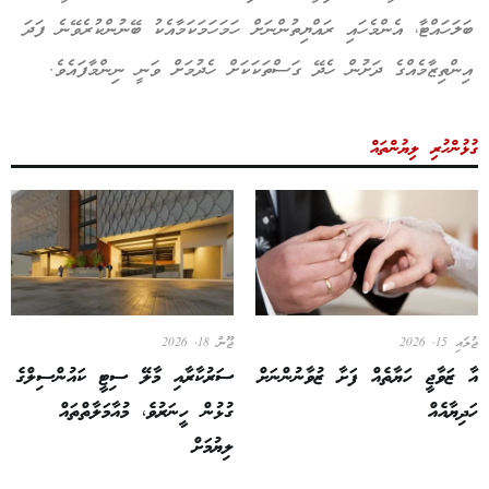
ބަލަހައްޓާ، އެންމެހައި ރައްޔިތުންނަށް ހަމަހަމަކަމާއެކު ބޭނުންކުރެވޭނެ ފަދަ
އިންތިޒާމެއްގެ ދަށުން ހެދޭ ގަސްތަކަކަށް ހެދުމަށް ވަނީ ނިންމާފައެވެ.
ގުޅުންހުރި ލިޔުންތައް
ޖުލައި 15, 2026
ޖޫން 18, 2026
އާ ޒަވާޖީ ހަޔާތެއް ފަށާ ޒުވާނުންނަށް
ސަރުކާރާއި މާލޭ ސިޓީ ކައުންސިލްގެ
ހަދިޔާއެއް
ގުޅުން ހީނަރުވެ، މުއާމަލާތްތައް
ލިޔުމަށް