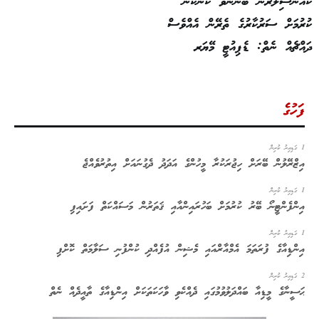
ކައުންސިލަރުން ބޭނުންވާ ކަންކަން
ކުރުމަށް ސަރުކާރުގެ ތެރޭން އެއްވެސް
ދައްޗެއް ނެތް: ޑެޕިއުޓީ މޭޔަރ
ފަހުގެ
1 ގަޑިއިރު ކުރިން
އިޒްރޭލުން ބޭރަށް ހިޖުރަކުރާ މީހުންގެ އަދަދު ދެގުނައަށް އިތުރުވެއްޖެ
1 ގަޑިއިރު ކުރިން
އިންފެންޓީނޯ ބޭރު ކުރުމަށް ބަހުރައިންއާއި ޤަތަރުން މަސައްކަތް ފަށައިފި
1 ގަޑިއިރު ކުރިން
އިންޑިއާގެ ފުރަތަމަ އެމްއާރްއައި މެޝިން އުފެއްދި ކުންފުނި ސަލާމަތް ކޮށްފި
2 ގަޑިއިރު ކުރިން
ޙަސީނާގެ މީޑިއާ ބައްދަލުވުމުގައި ދެއްކެވި ވާހަކަތަކަށް އިންޑިއާގެ ތާއީދެއް ނެތް