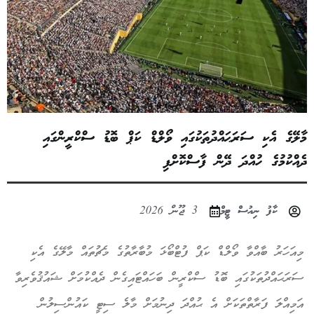
މާލޭގެ އެކި ސަރަޙައްދުތަކުގައި ވޯލްޑް ކަޕް ބޮޑު ސްކްރީންގައި
ދެއްކުމުގެ ހުއްދަ ދޭން ފާސްކޮށްފި
ކާފު ނިއުސް ޓީމް
3 ޖޫން 2026
މިއަހަރު ބާއްވާ ވޯލްޑް ކަޕް ފުޓްބޯޅަ މުބާރާތުގެ މެޗުތައް މާލޭގެ އެކި
ސަރަޙައްދުތަކުގައި ބޮޑު ސްކްރީން ބަހައްޓައިގެން ދެއްކުމަށް ޝައުޤުވެރިވާ
އަމިއްލަ ފަރާތްތަކަށް އެ ޙުއްދަ ދިނުމަށް މާލެ ސިޓީ ކައުންސިލުން