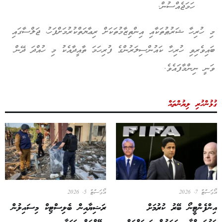
ހަމަޖެއްސުން.
މި ހުރިހާ ޝަރުޠުތަކާއި އިންތިޒާމުތަކަށް ރިޢާޔަތްކުރުމަށްފަހު، ޖަލްސާގައި
ބައިވެރިވި ހުރިހާ ކައުންސިލަރުންގެ ފުރިހަމަ ތާއީދާއެކު މި ހުއްދަ ދޭން
ވަނީ ނިންމާފައެވެ.
ގުޅުންހުރި ލިޔުންތައް
އޯގަސްޓް 7, 2026
އޯގަސްޓް 5, 2026
އިންފެންޓީނޯ ބޭރު ކުރުމަށް
ރަޝިޔާއިން ބެލިސްޓިކް މިސައިލުން