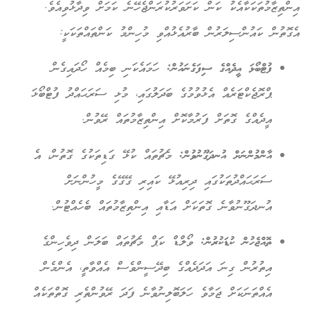
އިންތިޒާމުތަކަކާއެކު ކަން ކަށަވަރުކުރަންޖެހޭނެ ކަމަށް ވިދާޅުވިއެވެ.
އެގޮތުން ކައުންސިލަރުން ބާރުއެޅުއްވި މުހިންމު ކަންތައްތަކަކީ:
ފުޓްބޯޅަ އީދެއްގެ ސިފަގެނައުން:
ހަމައެކަނި ބިމެއް ހޯދައިގެން
ޕްރޮޖެކްޓަރެއް އެޅުވުމުގެ ބަދަލުގައި، މުޅި ސަރަޙައްދު ފުޓްބޯޅަ
އީދެއްގެ ގޮތަށް ފަރުމާކޮށް އިންތިޒާމުތައް ރޭވުން.
އާންމުންނަށް އުނދަގޫނުވުން:
މެޗުތައް ކުޅޭ ގަޑިތަކުގެ ގޮތުން، އެ
ސަރަޙައްދުތަކުގައި ދިރިއުޅޭ ކައިރި ގޭގޭގެ މީހުންނަށް
އުނދަގޫނުވާނެ ގޮތަކަށް އަޑާއި އިންތިޒާމުތައް ބެހެއްޓުން.
ތޮއްޖެހުން ކުޑަކުރުން:
ވޯލްޑް ކަޕް މެޗުތައް ބަލަން ދިވެހިންގެ
އިތުރުން ގިނަ އަދަދެއްގެ ބިދޭސީންވެސް އެއްވާތީ، އެންމެން
އެއްތަނަކަށް ޖަމާވެ ހަލަބޮލިނުވާނެ ފަދަ ރޭވުންތެރި ގޮތްތަކެއް