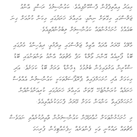
މިއަދު އިއްތިފާޤުން ފާސްކޮށްފިއެވެ. ކައުންސިލުގެ ރަސްމީ ޢާންމު
ޖަލްސާގައި މިގޮތަށް ނިންމީ، އަމިއްލަ ޚަރަދުގައި މިކަން ކުރުމަށް ގިނަ
ބައެއްގެ ހުށަހެޅުންތައް ކައުންސިލަށް ލިބެމުންދާތީއެވެ.
މާލޭގެ މޭޔަރު އާދަމް އާޒިމް ޖަލްސާގައި ވިދާޅުވީ، ދިވެހިންގެ މެދުގައި
ބޮޑު ފޯރިއެއް އޮންނަ ވޯލްޑް ކަޕް މެޗުތައް އާންމު ތަންތަނުގައި ބޮޑު
ސްކްރީން އަޅުވައިގެން ބެލުމުގެ ޑިމާންޑް ވަރަށް ބޮޑު ކަމަށެވެ. އަދި
މިކަމަށް އެދި ހުށަހަޅާފައިވާ ޕްރޮޕޯސަލްތަކަކީ ކައުންސިލުން އެއްވެސް
ޚަރަދެއް ކުރަންނުޖެހޭ ގޮތަށް، އަމިއްލަ ޚަރަދުގައި ކުރިއަށްގެންދާން
ހުށަހަޅާފައިވާ ކަންކަން ކަމަށް މޭޔަރު ފާހަގަކުރެއްވިއެވެ.
މި ހުށަހެޅުންތަކަށް ހުއްދަދޭން ކައުންސިލަރުން ތާއީދުކުރެއްވި ނަމަވެސް،
މެޗުތައް ދައްކާނީ ވަކި ފެންވަރެއް ހިފެހެއްޓިގެން، ފުރިހަމަ