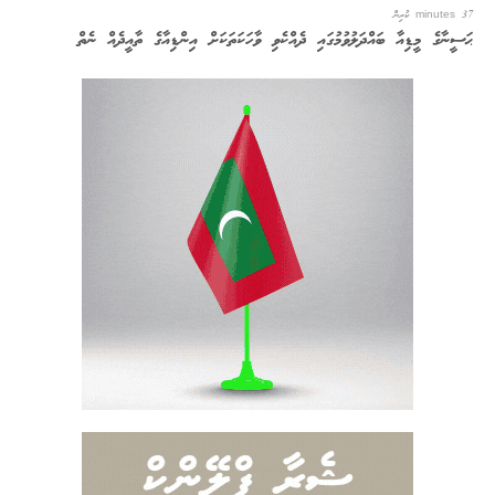
37 minutes ކުރިން
ޙަސީނާގެ މީޑިއާ ބައްދަލުވުމުގައި ދެއްކެވި ވާހަކަތަކަށް އިންޑިއާގެ ތާއީދެއް ނެތް