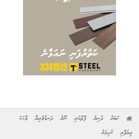
ޚަބަރު
ދުނިޔެ
ފޮތްއަރި
ނޫރު
ދަނޑުވެރިޔާ
ވާހަކަ
ވިޔަފާރި
ކުޅިވަރު