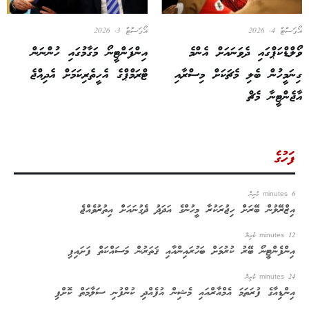
އޯގަސްޓް 4, 2026
އޯގަސްޓް 3, 2026
ވޯލްޑްކަޕްގައި ދެވަނައަށް އެންމެ
އިންފަންޓީނޯ މަގާމުގައި ހުންނަން
ގިނަމީހުން ބެލި މެޗަކަށް މިސްރާއި
ޓްރަމްޕްގެ އެހީތެރިކަމަށް އެދިއްޖެ
އާޖެންޓީނާ މެޗް
ފަހުގެ
6 minutes ކުރިން
އިޒްރޭލުން ބޭރަށް ހިޖުރަކުރާ މީހުންގެ އަދަދު ދެގުނައަށް އިތުރުވެއްޖެ
12 minutes ކުރިން
އިންފެންޓީނޯ ބޭރު ކުރުމަށް ބަހުރައިންއާއި ޤަތަރުން މަސައްކަތް ފަށައިފި
24 minutes ކުރިން
އިންޑިއާގެ ފުރަތަމަ އެމްއާރްއައި މެޝިން އުފެއްދި ކުންފުނި ސަލާމަތް ކޮށްފި