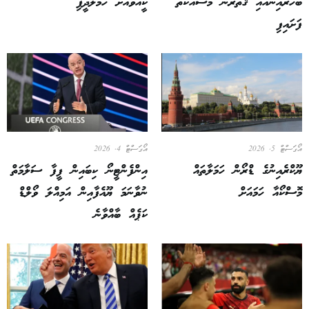
ބަހުރައިންއާއި ޤަތަރުން މަސައްކަތް
ކީއޭވްއަށް ހަމަލާދީފި
ފަށައިފި
އޯގަސްޓް 5, 2026
އޯގަސްޓް 4, 2026
ޔޫކްރެއިނުގެ ޑްރޯން ހަމަލާތައް
އިންފެންޓީނޯ ކިބައިން ފީފާ ސަލާމަތް
މޮސްކޯއާ ހަމައަށް
ނުވާނަމަ ޔޫއެފާއިން އަމިއްލަ ވޯލްޑް
ކަޕެއް ބާއްވާނެ