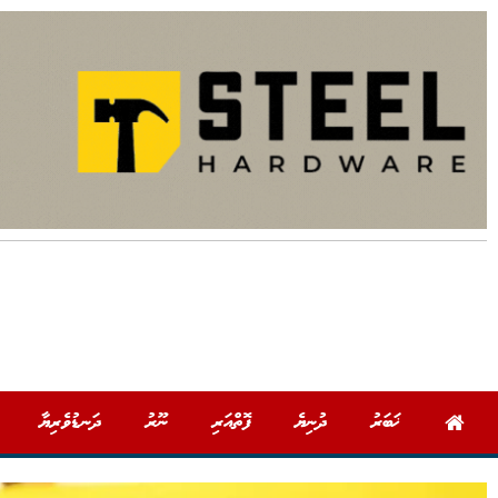
ޚަބަރު
ދުނިޔެ
ފޮތްއަރި
ނޫރު
ދަނޑުވެރިޔާ