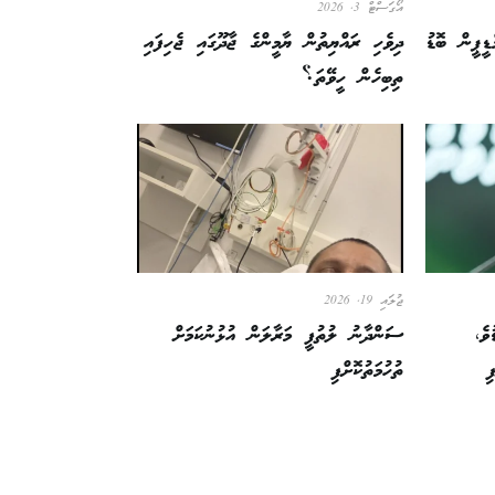
އޯގަސްޓް 3, 2026
ްޑީޕީން ބޮޑު
ދިވެހި ރައްޔިތުން ޔާމީންގެ ޖާދޫގައި ޖެހިފައި
ތިބިހެން ހީވޭތަ؟
ޖުލައި 19, 2026
ވެ،
ސަންދާނު ލުތުފީ މަރާލަން އުޅުނުކަމަށް
ި
ތުހުމަތުކޮށްފި