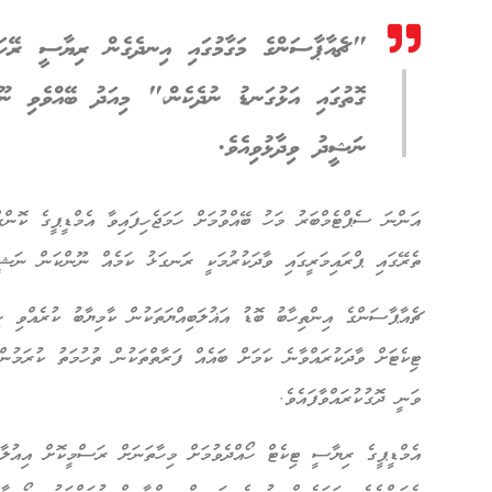
"ޗެއާޕާސަންގެ މަގާމުގައި އިނދެގެން ރިޔާސީ ރޭހަކ
ގޮތުގައި އަޅުގަނޑު ނުދެކެން،" މިއަދު ބޭއްވެވި ނޫސް
ނަޝީދު ވިދާޅުވިއެވެ.
އަންނަ ސެޕްޓެމްބަރު މަހު ބޭއްވުމަށް ހަމަޖެހިފައިވާ އެމްޑީޕީގެ ކޮން
ތެރޭގައި ޕްރައިމަރީގައި ވާދަކުރުމަކީ ރަނގަޅު ކަމެއް ނޫންކަން ނަޝީދ
ޗެއާޕާސަންގެ އިންތިހާބު ބޮޑު އަޣުލަބިއްޔަތަކުން ކާމިޔާބު ކުރެއްވ
ޓިކެޓަށް ވާދަކުރައްވާނެ ކަމަށް ބައެއް ފަރާތްތަކުން ތުހުމަތު ކުރަމުނ
ވަނީ ދޮގުކުރައްވާފައެވެ.
އެމްޑީޕީގެ ރިޔާސީ ޓިކެޓް ހޯއްދެވުމަށް މިހާތަނަށް ރަސްމީކޮށް އިއުލާނ