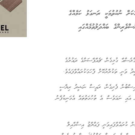
ަށް ނުކުތުމަކީ ރަނގަޅު ކަމެއްގެ
ވެރިންގެ ބައްދަލުވުމެއްގައި
ގްރެސްއާ ގުޅިގެން، ޗެއާޕާސަންގެ ދައުރުގެ
ު ވަނީ ތަކުރާރުކޮށް ފާހަގަކުރައްވާފައެވެ.
ި ހިސާބުން ފެށިގެން، ރައީސް ނަޝީދު ރިޔާސީ
ް އައި ނަމަވެސް، އެ ތުހުމަތުތައް އެމަނިކުފާނު
ް ކުރައްވާފައިވަނީ ފައްޔާޒު އިސްމާއިލް