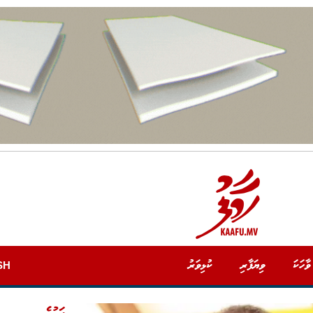
ވާހަކަ
ވިޔަފާރި
ކުޅިވަރު
SH