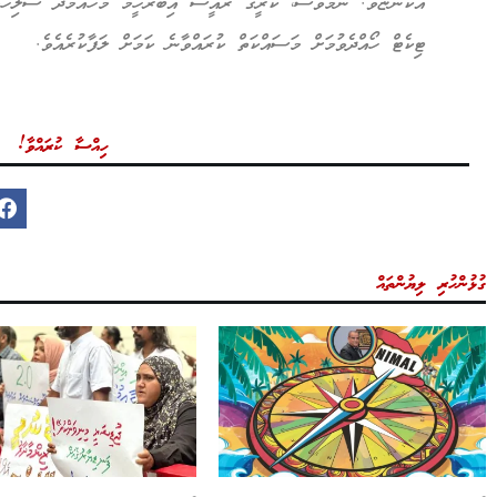
އެކަންޏެވެ. ނަމަވެސް، ކުރީގެ ރައީސް އިބްރާހީމް މުހައްމަދު ސޯލ
ޓިކެޓް ހޯއްދެވުމަށް މަސައްކަތް ކުރައްވާނެ ކަމަށް ލަފާކުރެއެވެ.
ހިއްސާ ކުރައްވާ!
ގުޅުންހުރި ލިޔުންތައް