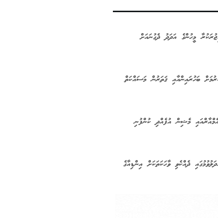
ުރަކުރާ މީހުންގެ އަދަދު ދެގުނައަށް
ރުމަށް ބަހުރައިންއާއި ޤަތަރުން މަސައްކަތް
ެމްއާރްއައި މެޝިން އުފެއްދި ކުންފުނި
ލުވުމުގައި ދެއްކެވި ވާހަކަތަކަށް އިންޑިއާގެ