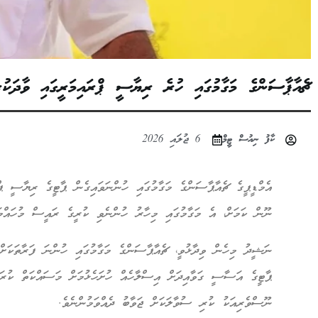
ޗެއާޕާސަންގެ މަގާމުގައި ހުރެ ރިޔާސީ ޕްރައިމަރީގައި ވާދަ
ކާފު ނިއުސް ޓީމް
6 ޖުލައި 2026
އެމްޑީޕީގެ ޗެއާޕާސަންގެ މަގާމުގައި ހުންނަވައިގެން ޕާޓީގެ ރިޔާސީ ޕް
ނޫން ކަމަށް، އެ މަގާމުގައި މިހާރު ހުންނެވި ކުރީގެ ރައީސް މުހައްމަ
ނަޝީދު މިހެން ވިދާޅުވީ، ޗެއާޕާސަންގެ މަގާމުގައި ހުންނަ ފަރާތަކަށް
ޕާޓީގެ އަސާސީ ގަވާއިދަށް އިސްލާހެއް ހުށަހެޅުމަށް މަސައްކަތް ކުރަމ
ނޫސްވެރިއަކު ކުރި ސުވާލަކަށް ޖަވާބު ދެއްވަމުންނެވެ.