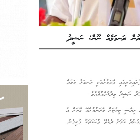
ކުރުން ރަނގަޅެއް ނޫން: ނަޝީދު
ރައިމަރީގައި ވާދަކުރުމަކީ ރަނގަޅު ކަމެއް
ދު ނަޝީދު ވިދާޅުވެއްޖެއެވެ.
 ރިޔާސީ ޓިކެޓަށް ވާދަނުކުރެވޭ ގޮތަށް އެ
ުންދާ ކަމަށް ދެކެވޭ ވާހަކަތަކާ ގުޅިގެން