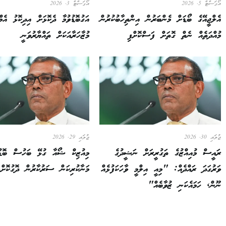
އޯގަސްޓް 5, 2026
އޯގަސްޓް 3, 2026
އެލްޖީއޭގެ ބޯޑަށް މެންބަރުން އިންތިހާބުކުރުން
އަގުބޮޑުވުމާ ދެކޮޅަށް އިދިކޮޅު އެމ
މުއްދަތެއް ނެތް ގޮތަށް ފަސްކޮށްފި
މުޒާހަރާއަކަށް ތައްޔާރުވަނީ
ޖުލައި 30, 2026
ޖުލައި 29, 2026
ރައީސް މުއިއްޒުގެ ތަގުރީރަށް ނަޝީދުގެ
މިއުޒިކް ޝޯއާ ގުޅޭ ބަހުސް ބޮޑު
ވަރުގަދަ ރައްދެއް: "މިއީ އިލްމީ ވާހަކަފުޅެއް
މަނާކުރިކަން ސަރުކާރުން ދޮގުކޮށްފ
ނޫން, ހަމައެކަނި ޒުވާބެއް"