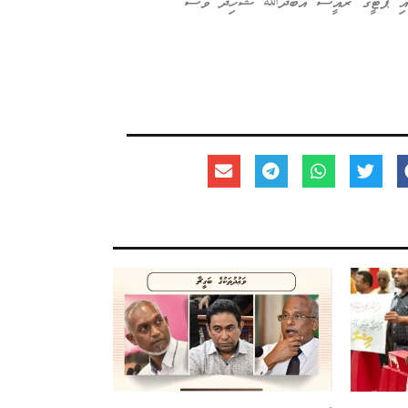
ިހާއި ޕާޓީގެ ރައީސް އަބްދުﷲ ޝާހިދު ވެސް