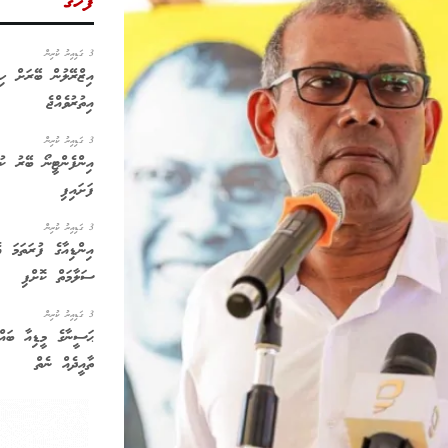
ފަހުގެ
3 ގަޑިއިރު ކުރިން
އިޒްރޭލުން ބޭރަށް ހިޖ
އިތުރުވެއްޖެ
3 ގަޑިއިރު ކުރިން
އިންފެންޓީނޯ ބޭރު ކު
ފަށައިފި
3 ގަޑިއިރު ކުރިން
އިންޑިއާގެ ފުރަތަމަ އ
ސަލާމަތް ކޮށްފި
3 ގަޑިއިރު ކުރިން
ޙަސީނާގެ މީޑިއާ ބައްދަ
ތާއީދެއް ނެތް