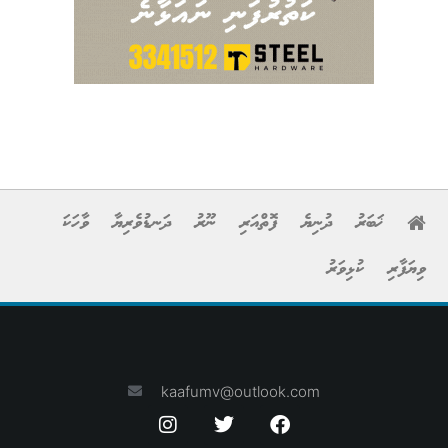
ޚަބަރު
ދުނިޔެ
ފޮތްއަރި
ނޫރު
ދަނޑުވެރިޔާ
ވާހަކަ
ވިޔަފާރި
ކުޅިވަރު
kaafumv@outlook.com