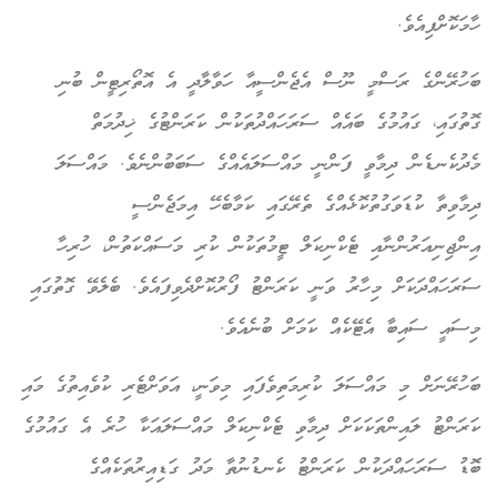
ހާމަކޮށްފިއެވެ.
ބަހުރޭންގެ ރަސްމީ ނޫސް އެޖެންސީއާ ހަވާލާދީ އެ އޮތޯރިޓީން ބުނި
ގޮތުގައި، ގައުމުގެ ބައެއް ސަރަހައްދުތަކުން ކަރަންޓުގެ ޚިދުމަތް
މެދުކެނޑެން ދިމާވީ ފަންނީ މައްސަލައެއްގެ ސަބަބުންނެވެ. މައްސަލަ
ދިމާވިތާ ކުޑަވަގުތުކޮޅެއްގެ ތެރޭގައި ކަމާބެހޭ އިމަޖެންސީ
އިންޖިނިއަރުންނާއި ޓެކްނިކަލް ޓީމުތަކުން ކުރި މަސައްކަތުން، ހުރިހާ
ސަރަހައްދަކަށް މިހާރު ވަނީ ކަރަންޓު ފޯރުކޮށްދެވިފައެވެ. ބެލެވޭ ގޮތުގައި
މިސައީ ސައިބާ އެޓޭކެއް ކަމަށް ބުނެއެވެ.
ބަހުރޭނަށް މި މައްސަލަ ކުރިމަތިވެފައި މިވަނީ، އަވަށްޓެރި ކުވެއިތުގެ މައި
ކަރަންޓު ލައިންތަކަކަށް ދިމާވި ޓެކްނިކަލް މައްސަލައަކާ ހުރެ އެ ގައުމުގެ
ބޮޑު ސަރަހައްދަކުން ކަރަންޓު ކެނޑުނުތާ މަދު ގަޑިއިރުތަކެއްގެ