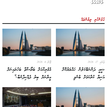
ތެރޭގައެވެ.
ގުޅުންހުރި ލިޔުންތައް
ޖުލައި 17, 2026
ޖޫން 6, 2026
ޝީއީ ދަންނަބޭކަލުން ހައްޔަރުކޮށް
އެމެރިކާއަށް ބަރޯސާވާ ބަހުރައިނަށް
އަނިޔާ ކުރާކަމަށް ބުނެފި
އީރާނަށް ބިރު ދެއްކިދާނެބާ؟