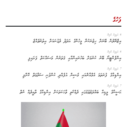
ފަހުގެ
6 ގަޑިއިރު ކުރިން
އިޒްރޭލުން ބޭރަށް ހިޖުރަކުރާ މީހުންގެ އަދަދު ދެގުނައަށް އިތުރުވެއްޖެ
6 ގަޑިއިރު ކުރިން
އިންފެންޓީނޯ ބޭރު ކުރުމަށް ބަހުރައިންއާއި ޤަތަރުން މަސައްކަތް ފަށައިފި
7 ގަޑިއިރު ކުރިން
އިންޑިއާގެ ފުރަތަމަ އެމްއާރްއައި މެޝިން އުފެއްދި ކުންފުނި ސަލާމަތް ކޮށްފި
7 ގަޑިއިރު ކުރިން
ޙަސީނާގެ މީޑިއާ ބައްދަލުވުމުގައި ދެއްކެވި ވާހަކަތަކަށް އިންޑިއާގެ ތާއީދެއް ނެތް