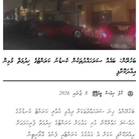
ބަހުރޭން: ބައެއް ސަރަހައްދުތަކުން ކެނޑުނު ކަރަންޓުގެ ޚިދުމަތް މުޅިން
އިއާދަކޮށްފި
ކާފު ނިއުސް ޓީމް
8 ޖުލައި 2026
ބަހުރޭންގެ ގިނަ ސަރަހައްދުތަކަށް ދިމާވި ކުއްލި ކަރަންޓު ކެނޑުމުގެ
މައްސަލަ ހައްލުކޮށް، މުޅި ގައުމަށް ކަރަންޓުގެ ޚިދުމަތް ފުރިހަމައަށް
އިއާދަކޮށްފި ކަމަށް އެ ގައުމުގެ ކަރަންޓާއި ފެނުގެ އޮތޯރިޓީން