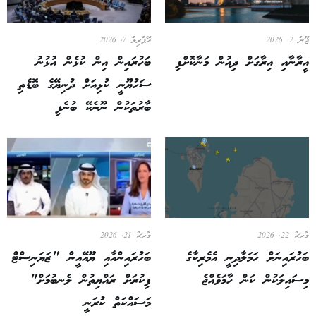
ޖޫން 2, 2026
އޭޕްރިލް 7, 2026
އީރާނާއި އިރާގަށް ދިއުން މަނާކޮށްފި
ބަހުރައިން އިން ކުޅެން އުޅުނު
ސަހުޔޫނީ ކުޅިއަށް ދުނިޔޭގެ ބޮޑެތި
ބާރުތަކުން ނޫނެކޭ ބުނެފި
މާރޗް 22, 2026
މާރޗް 21, 2026
ބަހުރައިނަށް ހަމަލާދިނީ އެމެރިކާގެ
ބަހުރައިންއާއި ޔޫއޭއީން "ޒަޔަނިސްޓް
މިސައިލަކުން ކަން ހާމަވެއްޖެ
ފިކުރަށް ރައްޔިތުން ލެނބުމަށް"
މަސައްކަތް ކުރަނީ