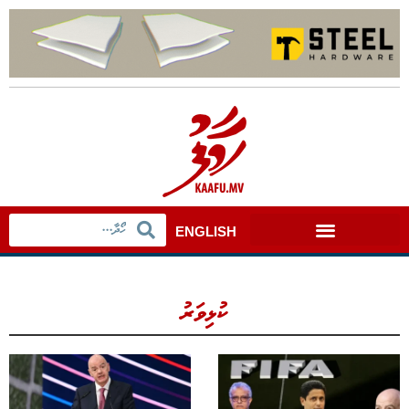
ENGLISH
ކުޅިވަރު