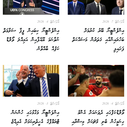
އޯގަސްޓް 7, 2026
އޯގަސްޓް 4, 2026
އިންފެންޓީނޯ ބޭރު ކުރުމަށް
އިންފެންޓީނޯ ކިބައިން ފީފާ ސަލާމަތް
ބަހުރައިންއާއި ޤަތަރުން މަސައްކަތް
ނުވާނަމަ ޔޫއެފާއިން އަމިއްލަ ވޯލްޑް
ފަށައިފި
ކަޕެއް ބާއްވާނެ
އޯގަސްޓް 4, 2026
އޯގަސްޓް 3, 2026
ވޯލްޑްކަޕްގައި ދެވަނައަށް އެންމެ
އިންފަންޓީނޯ މަގާމުގައި ހުންނަން
ގިނަމީހުން ބެލި މެޗަކަށް މިސްރާއި
ޓްރަމްޕްގެ އެހީތެރިކަމަށް އެދިއްޖެ