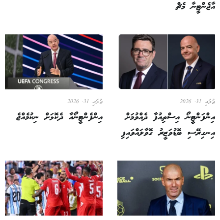
އާޖެންޓީނާ މެޗް
ޖުލައި 31, 2026
ޖުލައި 31, 2026
އިންފަންޓީނޯ އިސްތިއުފާ ދެއްވުމަށް
އިންފެންޓީނޯއާ ދެކޮޅަށް ނިކުމެއްޖެ
އިނގިރޭސި ބޮޑުވަޒީރު ގޮވާލައްވައިފި