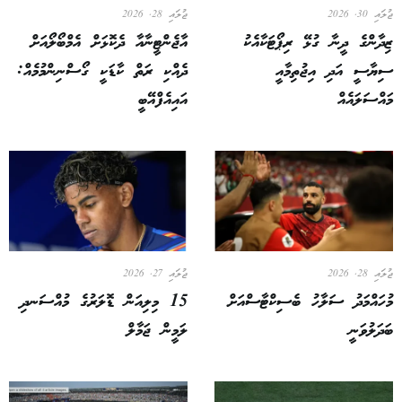
ޖުލައި 30, 2026
ޖުލައި 28, 2026
ޒިދާންގެ ދީނާ ގުޅޭ ރިޕޯޓަކާއެކު
އާޖެންޓީނާއާ ދެކޮޅަށް އެމްބޯލޯއަށް
ސިޔާސީ އަދި އިޖުތިމާއީ
ދެއްކި ރަތް ކާޑަކީ ގޯސްނިންމުމެއް:
މައްސަލައެއް
އައިއެފްއޭބީ
ޖުލައި 28, 2026
ޖުލައި 27, 2026
މުހައްމަދު ސަލާހު ބެސިކްޓާސްއަށް
15 މިލިއަން ޑޮލަރުގެ މުއްސަނދި
ބަދަލުވަނީ
ލަމީން ޖަމާލް