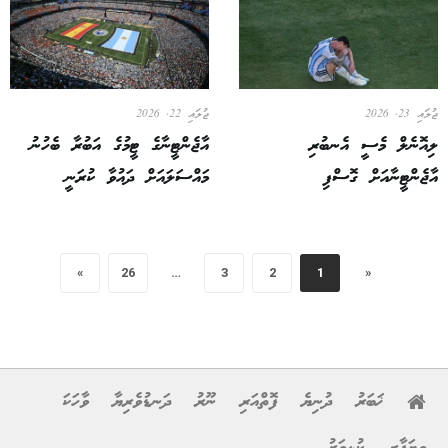
ޖުލައި 23, 2026
ޖުލައި 22, 2026
ލިއޮނެލް މެސީ އެނބުރި
އާޖެންޓީނާގެ ޓީމުގެ އަބުރާ ބެހުނު
އާޖެންޓީނާއަށް ގޮސްފި
މައްސަލައަށް ދައުވާ ކުރަނީ
»
26
…
3
2
1
«
ޚަބަރު
ދުނިޔެ
ފޮތްއަރި
ނޫރު
ދަނޑުވެރިޔާ
ވާހަކަ