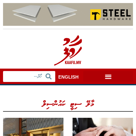
ENGLISH
މާލޭ ސިޓީ ކައުންސިލް