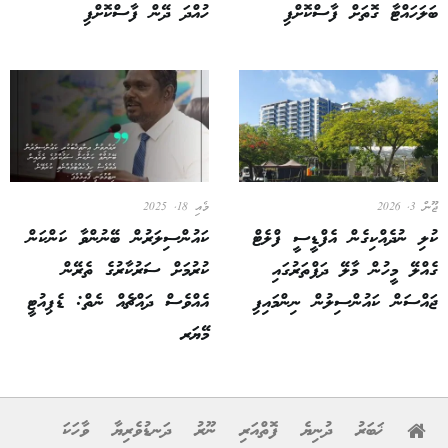
ބަލަހައްޓާ ގޮތަށް ފާސްކޮށްފި
ހުއްދަ ދޭން ފާސްކޮށްފި
ޖޫން 3, 2026
މެއި 18, 2025
ކުލި ނުދެއްކިގެން އެފްޑީސީ ފްލެޓް
ކައުންސިލަރުން ބޭނުންވާ ކަންކަން
ގެއްލޭ މީހުން މާލޭ ދަފްތަރުގައި
ކުރުމަށް ސަރުކާރުގެ ތެރޭން
ޖައްސަން ކައުންސިލުން ނިންމައިފި
އެއްވެސް ދައްޗެއް ނެތް: ޑެޕިއުޓީ
މޭޔަރ
ޚަބަރު
ދުނިޔެ
ފޮތްއަރި
ނޫރު
ދަނޑުވެރިޔާ
ވާހަކަ