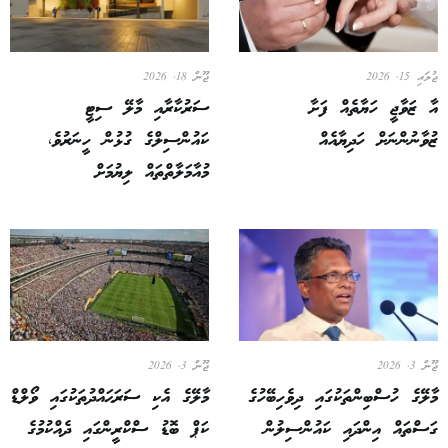
ޖުލައި 15, 2026
ޖޫން 18, 2026
އާ ޒަވާޖީ ހަޔާތެއް ފަށާ
ސަރުކާރާއި މާލޭ ސިޓީ
ޒުވާނުންނަށް ހަދިޔާއެއް
ކައުންސިލްގެ ގުޅުން ހީނަރުވެ،
މުއާމަލާތްތައް ލިޔުމަށް
ޖޫން 3, 2026
ޖޫން 3, 2026
މާލޭގެ ހުސްބިންތަކުގައި ދިވެހިބޭހުގެ
މާލޭގެ އެކި ސަރަޙައްދުތަކުގައި ވޯލްޑް
ގަސްތައް އިންދައި ކައުންސިލުން
ކަޕް ބޮޑު ސްކްރީންގައި ދެއްކުމުގެ