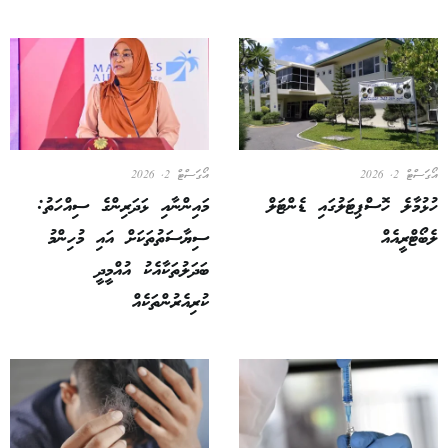
އޯގަސްޓް 2, 2026
އޯގަސްޓް 2, 2026
ހުޅުމާލެ ހޮސްޕިޓަލުގައި ޑެންޓަލް
މައިންނާއި ޅަދަރިންގެ ސިއްހަތު:
ލެބޯޓްރީއެއް
ސިޔާސަތުތަކަށް އައި މުހިންމު
ބަދަލުތަކާއެކު އުއްމީދީ
ކުރިއެރުންތަކެއް