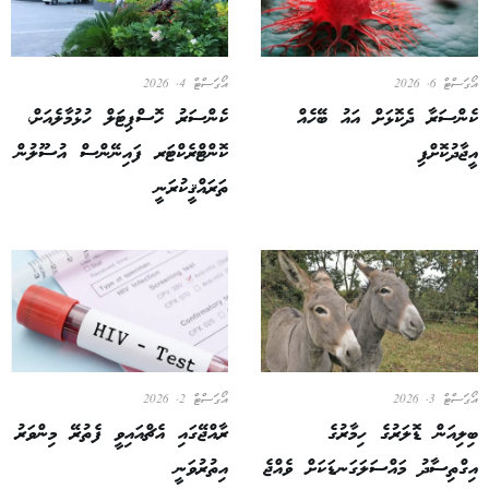
އޯގަސްޓް 6, 2026
އޯގަސްޓް 4, 2026
ކެންސަރާ ދެކޮޅަށް އައު ބޭހެއް
ކެންސަރު ހޮސްޕިޓަލް ހުޅުމާލެއަށް،
އީޖާދުކޮށްފި
ކޮންޓްރެކްޓަރ ފައިނޭންސް އުސޫލުން
ތަރައްޤީކުރަނީ
އޯގަސްޓް 3, 2026
އޯގަސްޓް 2, 2026
ބިލިއަން ޑޮލަރުގެ ހިމާރުގެ
ރާއްޖޭގައި އެޗްއައިވީ ފެތުރޭ މިންވަރު
އިގްތިސާދު މައްސަލަގަނޑަކަށް ވެއްޖެ
އިތުރުވަނީ