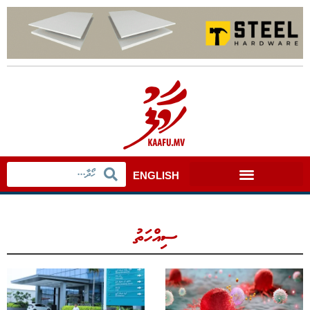
ENGLISH
ސިއްހަތު