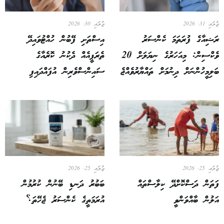
ޖުލައި 31, 2026
ޖުލައި 30, 2026
ރަޝިއާގެ ފުރަތަމަ ކެންސަރު
އިސްތަށި ފޭބުން ހުއްޓުވައިދޭ
ވެކްސިން: މިއަހަރުގެ ނިޔަލަށް 20
ތެރަޕީއެއް ދެކުނު ކޮރެއާގެ
ބަލިމީހުންނަށް ދިނުމަށް ތައްޔާރުވެއްޖެ
ސައިންސްވެރިން އުފައްދައިފި
ޖުލައި 25, 2026
ޖުލައި 25, 2026
ފަތަން ދަސްކޮށްދޭ ކިލާސްތައް
ބަބުރު ދަނޑި ބޭނުން ކުރުމުން
އަލުން ބާއްވަންވީ
އުރަމަތީގެ ކެންސަރު ޖެހޭތަ؟