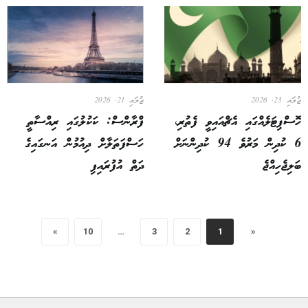
ޖުލައި 23, 2026
ޖުލައި 21, 2026
ހޮސްޕިޓަލެއްގައި އެޗްއައިވީ ފެތުރި،
ފްރާންސް: ކަކުލުގައި ރިއްސާތީ
6 ކުދިން މަރުވެ 94 ކުދިންނަށް
ހަސްފަތަލާށް ދިއުމުން އަނގައިގެ
ބަލިޖެހިއްޖެ
ދަތް އުފުރައިފި
»
10
…
3
2
1
«