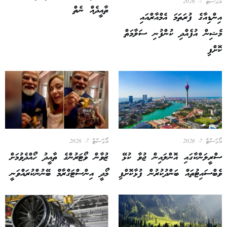
އޯގަސްޓް 7, 2026
ތާއީދެއް ނެތް
އިންޑިއާގެ ފުރަތަމަ އެމްއާރްއައި
މެޝިން އުފެއްދި ކުންފުނި ސަލާމަތް
ކޮށްފި
އޯގަސްޓް 7, 2026
އޯގަސްޓް 7, 2026
ސްރީލަންކާގައި އޮންލައިން ޖުވާ ކުޅޭ
ޒުވާން ވޯޓަރުންގެ ތާއީދު ހޯއްދެވުމަށް
ވެބްސައިޓުތައް ބަންދުކުރުން ފުޅާކޮށްފި
މޯދީ އިންސްޓަގްރާމް ބޭނުންކުރައްވަނީ