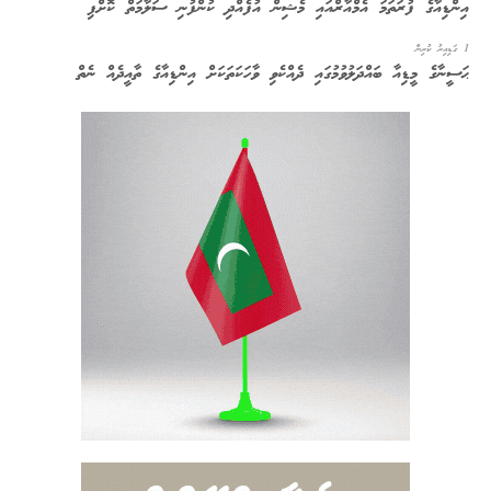
އިންޑިއާގެ ފުރަތަމަ އެމްއާރްއައި މެޝިން އުފެއްދި ކުންފުނި ސަލާމަތް ކޮށްފި
1 ގަޑިއިރު ކުރިން
ޙަސީނާގެ މީޑިއާ ބައްދަލުވުމުގައި ދެއްކެވި ވާހަކަތަކަށް އިންޑިއާގެ ތާއީދެއް ނެތް