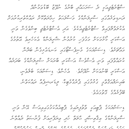
ސްޓްރެޓެޖީއަކީ ދެ ސަރަހައްދީ ބާރުގެ ނުފޫޒު ބޮޑުވަމުންދާ
ދަނޑިވަޅެއްގައި ސްރީލަންކާގެ މަސްލަޙަތު ހިމާޔަތްކޮށް ރައްކާތެރިކުރުމަށް
އެކުލަވާލާފައިވާ ސްޓްރެޓެޖީއެކެވެ. އަދި އެސްޓްރެޓެޖީ ބިނާވެގެން ވަނީ
އަސްކަރީ ކޯޅުމަކަށް މަގުފަހި ކުރުމުން ޝްރީލަންކާ އެކަހެރިވެ އޮތުމުގެ
މައްޗަށެވެ. ޑިސަނާޔަކަގެ މެނިފެސްޓޯގައި ކަނޑައެޅިގެން ބަޔާން
ކުރައްވާފައި ވަނީ އެސްވެސް އަސްކަރީ ބާރަކަށް ސްރީލަންކާގެ ބަދަރެއް
އަސްކަރީ ބޭނުމަކަށް ނުދޭށެވެ. އެހެންވެ، ޑިސަނާޔަކަ ބެލެވެނީ،
ބައިނަލްއަޤްވާމީ ގުޅުމުގައި ޕްރެގްމެޓިކް، ލީޑަރޝިޕެއް ދައްކަވާނެ
ބޭފުޅެއްގެ ގޮތުގައެވެ.
ޑިސަނާޔަކަގެ ޕާޓީއަކީ ވާތުފިޔައިގެ ޕާޓިއެއްކަމުގައިވިއަސް، އޭނާ ވަނީ
ސްރީލަންކާގެ އިޤްތިޞާދީ ޙާލަތާ ހެދި ވިޔަފާރިއަށް ފުރުޞަތު ދެއްވާނެ