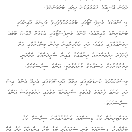
ދެކުނު އޭޝިއާގެ ޤައުމުތަކުން ދިޔައީ ބަލަމުންނެވެ.
ޑިސަނާޔަކަގެ މެނިފެސްޓޯގައި ބާރުއަޅުއްވާފައިވާ މުހިންމު ދާއިރާއަކީ
ބަންކަރިންގެ ދާއިރާއެވެ. އޭނާގެ މެނިފެސްޓޯގައި އެކަމަށް ޚާއްޞަ ބާބެއް
ހިމަނުއްވާފައި ވެއެވެ. އަދި އެދާއިރާއިން މީހުން ބިނާކުރުމާއި ވަށާ
ޖެހޭފަދަ ޚިދުމަތްތަކެއް ދިނުމާއެކު އެއިން ސްރީލަންކާގެ އާމްދަނީ
އިތުރުކުރުމަށް މަސައްކަތް ކުރެއްވުމަކީ، އޭނާގެ ސިޔާސަތެކެވެ.
މިސަރަހައްދުގެ ކަނޑުމަތީގައި ދިމާވާ ޙާދިސާތަކުގައި އެހީދޭ އެންމެ އިސް
އަދި އެންމެ ފުރަތަމަ ޤައުމަކީ ސްރީލަންކާ ކަމުގައި ހެދުމަކީވެސް އޭނާގެ
ސިޔާސަތެކެވެ.
އަވަށްޓެރިންނާ މެދު ޑިސަނާޔަކަ ގެންގުޅުއްވާނެ ސިޔާސަތާ މެދު
ބަލާލާއިރު، ޑިސަނާޔަކަ ވަނީ ސަރަހައްދީ ބޮޑު ބާރު އިންޑިއާއާ މެދު ގާތް