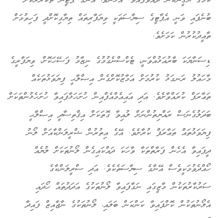
ކަމުގެ ޔަޤީންކަން ދެއްވާފައެވެ. އެހެންވެ، އޭނާގެ ޕާޓީން ތަކުރާރުކޮށް
ބުނެފައި ވަނީ އެޕާޓީގެ ސިޔާސަތަކީ ވިޔަފާރިތައް ތިޔާގިކޮށްދީ ފަހިވުމަށް
ތާއީދުކުރުން ކަމަށެވެ.
ޑިސަނާޔަކަ ބާރުއަޅުއްވަނީ، ޓެކްސްނެގުމުގެ ނިޒާމު ފަސޭހަކޮށް، ވިޔަފާރީގެ
މާހައުލު ރަނގަޅު ކުރުމަށް އަމާޒުކޮށްގެން އިޞްލާޙީ ފިޔަވަޅުތަކެއް
ތަޢާރަފް ކުރައްވާށެވެ. އަދި އައިއެމްއެފްއިން ހުށަހަޅާފައިވާ ހުށަހެޅުންތަކަށް
ބަދަލުގެނަސް ރައްޔިތުންނަށް ލުއިވާ ގޮތަކަށް އިޤްތިސާދީ އިޞްލާޙީ
ފިޔަވަޅުތައް ތަޢާރަފް ކުރާށެވެ. އޭގެ އިތުރުން ޝްރީލަންކާއަށް ލޯނު
ދީފައިވާ އެހެން ފަރާތްތަކާ ވާހަކަ ދައްކައިގެން ލޯނުތަކަށް ލުޔެއް
ހޯއްދެވުމަކީވެސް އޭނާގެ ސިޔާސަތެކެވެ. އަދި ސްރީލަންކާގެ
ސަރުކާރުތަކުން މާޒީގައި ނަގާފައިވާ ލޯނުތަކުގެ އަދަދުތައް ހޯދައި
އެލޯނުތަކުން ކޮށްފައިވާ ކަންކަން ބަލައި، ލޯނުތަކުގެ ނާޖާއިޒް ފައިދާ