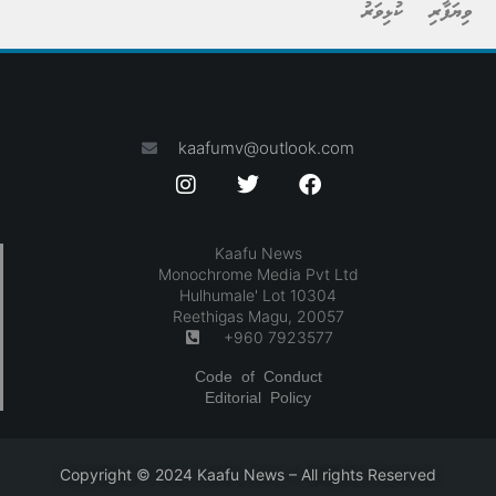
ވިޔަފާރި
ކުޅިވަރު
kaafumv@outlook.com
Kaafu News
Monochrome Media Pvt Ltd
Hulhumale' Lot 10304
Reethigas Magu, 20057
+960 7923577
Code of Conduct
Editorial Policy
Copyright © 2024 Kaafu News – All rights Reserved