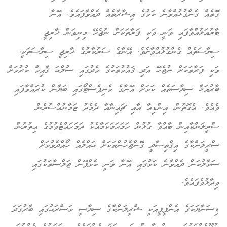
ގޮތެއް ގެންގުޅުއްވާނެ ކަމުގެ އިޝާރާތެއް ދެއްވާފައެވެ. އޭނާ
ބާރުއަޅުއްވާފައި ވަނީ ވަކި ފަރާތަކަށް ނުޖެހޭ މިނިވަން ޚާރިޖީ
ސިޔާސަތެއް ގެންގުޅުއްވާށެވެ. އޭނާގެ ސަރުކާރުގެ ޚާރިޖީ ސިޔާސަތަކީ،
ވަކި ފަރާތަކަށް ނުޖެހޭ އަދި ޤައުމުތަކުގެ މެދުގައި ސުލްޙަ ޤާއިމް ކުރުމަށް
ބާރުއަޅާ ސިޔާސަތެއް ކަމަށް އޭނާގެ މެނިފެސްޓޯގައި ބަޔާން ކުރައްވާފައި
ވެއެވެ. އެގޮތުން، އިންޑިއާ އާއި ޗައިނާއާ ދެމެދު ޒަމާނުއްސުރެން
ސްރީލަންކާއިން ބާއްވާ ގުޅުން ހަމަހަމަކަމާއެކު ދަމަހައްޓެވުމުގެ އިތުރުން
ސްރީލަންކާގެ އިޤްތިޞާދީ ގޮންޖެހުންތަކަށް ޙައްލެއް ހޯއްދެވުމަށް
ސަމާލުކަން ދެއްވާނެ ކަމުގައި އޭނާ ވަނީ ކެމްޕޭން ޖަލްސާތަކުގައި
ވިދާޅުވެފައެވެ.
ޑިސަނާޔަކަގެ އެންޕީޕީއަކީ ޝްރީލަންކާގެ ސިޔާސީ މަސްރަޙުގައި ބާރުގަދަ