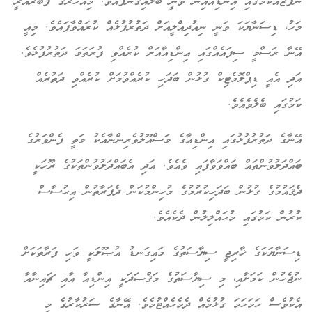
ނުފޫޒެއްކަމުގައި އިންޑިއާއިން ވަނީ ބަލައިގެންފައެވެ. މިއަހަރުގެ ފެބްރުއަރީ
މަހު، ޑިސަނާޔަކަ ވަނީ ނިއުދިއްލީއަށް ދަތުރުފުޅެއް ކުރައްވާފައެވެ. މިއީ
އޭނާ ރަސްމީ ސިފައެއްގައި އިންޑިއާއަށް ކުރެއްވި ފުރަތަމަ ދަތުރުފުޅެވެ.
އަދި އެއީ ޑިޕްލޮމެޓިކް ގުޅުން ބަދަހި ކުރެއްވުމަށް ކުރެއްވި ދަތުރެއް
ކަމުގައި ބެލެވެއެވެ.
އޭނާގެ ދަތުރުފުޅުގައި އިންޑިއާގެ މަސްއޫލުވެރިންނާއެކު މަތީ ފެންވަރުގެ
ބައްދަލުވުންތައް ބައްވަވާފައި ވެއެވެ. އަދި އެބައްދަލުވުންތަކުގެ ރޫހަކީ
ދެޤައުމުގެ ގުޅުން ބަދަހިކުރުމުގެ މުހިންމުކަން ދެފަރާތުން އިޙުސާސް
ކުރުން ކަމުގައި މުޙައްލިލުން ދެކެއެވެ.
ޑިސަނާޔަކަގެ ޚާރިޖީ ސިޔާސަތުގެ މައިގަނޑު އުޞޫލަކީ ވަހި ފަރާތަކަށް
ނުޖެހުން ކަމަށާއި، މި ސިޔާސަތުގެ މަޤްޞަދަކީ އިންޑިއާ އާއި ޗައިނާއާ
އެކުވެސް ހަމަހަމަ ގުޅުމެއް ދެމެހެއްޓުމެވެ. އޭނާގެ ސަރުކާރުގެ މި