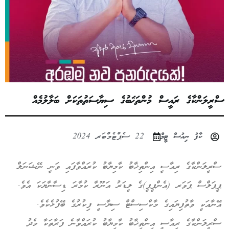
ސްރީލަންކާގެ ރައީސް މުންތަޚަބުގެ ސިޔާސަތުތަކަށް ބަލާލުމެއް
ކާފު ނިއުސް ޓީމް
22 ސެޕްޓެމްބަރ 2024
ސްރީލަންކާގެ ރިއާސީ އިންތިޚާބު ކާމިޔާބު ކުރައްވާފައި ވަނީ ނޭޝަނަލް
ޕީޕަލްސް ޕަވަރ (އެންޕީޕީ)ގެ ލީޑަރު އަނޫރާ ކުމާރަ ޑިސާނާޔަކަ އެވެ.
އޭނާއަކީ ވާތުފިޔައިގެ މާކްސިސްޓް ސިޔާސީ ފިކުރުގެ ބޭފުޅެކެވެ.
ސްރީލަންކާގެ ރިއާސީ އިންތިޚާބު ކާމިޔާބު ކުރައްވާނެ ފަރާތަކާ މެދު