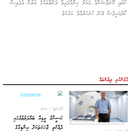
ހޯދައި ކޮރަޕްޝަންގެ ޢަމަލު ހިންގާފައިވާ ފަރާތްތަކުގެ އަތުން އެފައިސާ
ހޯދުމަކީވެސް އޭނާ ހުށަހަޅުއްވާ ކަމެކެވެ.
ގުޅުންހުރި ލިޔުންތައް
އޯގަސްޓް 7, 2026
ޙަސީނާގެ މީޑިއާ ބައްދަލުވުމުގައި
ދެއްކެވި ވާހަކަތަކަށް އިންޑިއާގެ