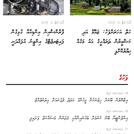
އޯގަސްޓް 6, 2026
އޯގަސްޓް 6, 2026
ހަތް އަހަރަށްފަހު: ޖައްމޫ އަދި
ފްރާންސްއިން އިންޑިއާއާ ގުޅިގެން
ކަޝްމީރުން ތަރައްގީގެ އައު މަގެއް
ފައިޓަރޖެޓްގެ އިންޖީނު އުފައްދަނީ
ޚިޔާރުކޮށްފި
ފަހުގެ
39 minutes ކުރިން
އިޒްރޭލުން ބޭރަށް ހިޖުރަކުރާ މީހުންގެ އަދަދު ދެގުނައަށް އިތުރުވެއްޖެ
45 minutes ކުރިން
އިންފެންޓީނޯ ބޭރު ކުރުމަށް ބަހުރައިންއާއި ޤަތަރުން މަސައްކަތް ފަށައިފި
57 minutes ކުރިން