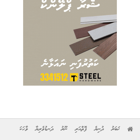
ޚަބަރު
ދުނިޔެ
ފޮތްއަރި
ނޫރު
ދަނޑުވެރިޔާ
ވާހަކަ