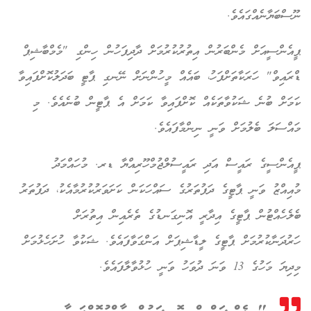
ނޫސްބަޔާނެއްގައެވެ.
ޕީއެންސީއަށް މެންބަރުން އިތުރުކުރުމަށް ދާދިފަހުން ހިންގި "މެމްބާޝިޕް
ޑްރައިވް" ހަރަކާތަށްފަހު، ބައެއް މީހުންނަށް ނޭނގި ޕާޓީ ބަދަލުކޮށްފައިވާ
ކަމަށް ބުނެ ޝަކުވާތަކެއް ކޮށްފައިވާ ކަމަށް އެ ޕާޓީން ބުނެއެވެ. މި
މައްސަލަ ބެލުމަށް ވަނީ ނިންމާފައެވެ.
ޕީއެންސީގެ ރައީސް އަދި ރައީސުލްޖުމްހޫރިއްޔާ ޑރ. މުހައްމަދު
މުއިއްޒު ވަނީ ޕާޓީގެ ދަފުތަރުގެ ސައްހަކަން ކަށަވަރުކުރުމާއެކު، ދަފުތަރު
ބެލެހެއްޓުން ޕާޓީގެ އިދާރީ އޮނިގަނޑުގެ ތެރެއިން އިތުރަށް
ހަރުދަނާކުރުމަށް ޕާޓީގެ ލީޑާޝިޕަށް އަންގަވާފައެވެ. ޝަކުވާ ހުށަހެޅުމަށް
މިދިޔަ މަހުގެ 13 ވަނަ ދުވަހު ވަނީ ހުޅުވާލާފައެވެ.