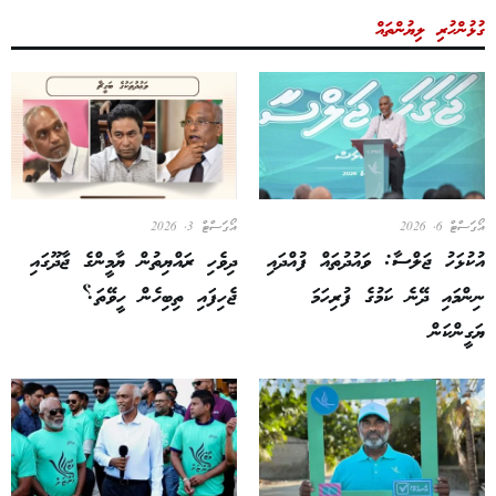
ގުޅުންހުރި ލިޔުންތައް
އޯގަސްޓް 6, 2026
އޯގަސްޓް 3, 2026
އުކުޅަހު ޖަލްސާ: ވައުދުތައް ފުއްދައި
ދިވެހި ރައްޔިތުން ޔާމީންގެ ޖާދޫގައި
ނިންމައި ދޭނެ ކަމުގެ ފުރިހަމަ
ޖެހިފައި ތިބިހެން ހީވޭތަ؟
ޔަގީންކަން