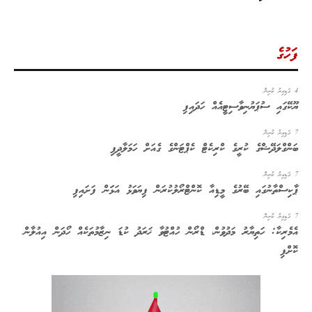
ފަހުގެ
4 ގަޑިއިރު ކުރިން
ޔޫކޭގައި ސުޕަޔުނިވާސިޓީއެއް ހަދައިފި
7 ގަޑިއިރު ކުރިން
ބަންގްލަދޭޝްގެ ކުރީގެ ކްރިކެޓް ކެޕްޓަންގެ ގެއަށް ހަމަލާދީފި
7 ގަޑިއިރު ކުރިން
ޕާކިސްތާނުގައި ބޭރުގެ މީޑިއާ ކޮންޓްރޯލުކުރަން ފިޔަވަޅު އަޅަަން ފަށައިފި
7 ގަޑިއިރު ކުރިން
އެމެރިކާ: ހަތިޔާރު މަދުވުން، ޑްރޯން ހުއްޓުވާ ޚަރަދު ކުޑަ ނިޒާމުތަކެއް ހޯދަން އިއުލާން
ކޮށްފި