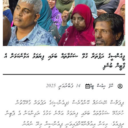
ޕީއެންސީގެ ދަފުތަރާ ގުޅޭ ޝަކުވާތައް ބަލައި ފިޔަވަޅު އަޅާނެކަމަށް އެ
ޕާޓީން ބުނެފި
ކާފު ނިއުސް ޓީމް
14 ފެބްރުއަރީ 2025
ޕީޕަލްސް ނޭޝަނަލް ކޮންގްރެސް (ޕީއެންސީ)ގެ ދަފުތަރާ ގުޅޭގޮތުން
ހުށަހެޅޭ ޝަކުވާތައް ބަލައި ފިޔަވަޅު އަޅާނެ ކަމުގެ ޔަގީންކަން އެ ޕާޓީން
ދީފިއެވެ. މިކަން އިއުލާންކޮށްފައިވަނީ ޕީއެންސީން މިރޭ ނެރުނު