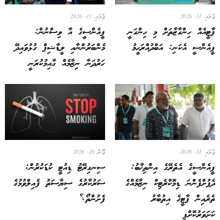
ޖުލައި 11, 2026
ޖުލައި 11, 2026
ޕާޓީއެއް ހިންގާޒާތަށް މި ހިންގަނީ
ޕީއެންސީގެ އާ ވިސްނުން:
ޕީއެންސީ އެކަނި: އަބްދުއްރަޙީމު
މެންބަރުންނާއި ލީޑާޝިޕް ގުޅުވައިދޭ
ހަރުދަނާ ނިޒާމެއް ގާއިމުކުރަނީ
ޖުލައި 11, 2026
ޖޫން 26, 2026
ޕީއެންސީގެ އެތެރޭގެ އިންތިޚާބު:
ސިނގިރޭޓު ޑިއުޓީ ކުޑަކުރުން:
ދެފުށްފެންނަ ޑިމޮކްރެޓިކް ނިޒާމެއްގެ
ސަރުކާރުގެ ސިޔާސަތު ފެއިލްވުމުގެ
ތެރެއިން ޕާޓީގެ އިތުބާރު
ފެށުންތޯ؟
ކަށަވަރުކޮށްފި