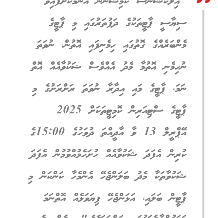
"އިލެކްޝަންސް ކޮމިޝަނުން އާންމުކޮށްފައިވާ
ސިޔާސީ ޕާޓީތަކުގެ ދަފުތަރުގައި މި ޕާޓީގެ
މެންބަރެއްގެ ގޮތުގައި ހިމެނިފައި އޮތުން، ނުވަތަ
ނުހިމެނި އޮތުމާ މެދު އެއްވެސް ޝަކުވާއެއް އޮތް
ނަމަ، ޕާޓީގެ މައި އިދާރާ ނުވަތަ ރަށްރަށުގެ މި
ޕާޓީގެ ސްޓިއަރިން ކޮމިޓީތަކަށް 2025
އޭޕްރީލް 13 ވާ އާދީއްތަ ދުވަހުގެ 15:00ގެ
ކުރިން އެފަދަ ޝަކުވާއެއް ހުށަހެޅުއްވުމުން އެފަދަ
ޝަކުވާތަކާ މެދު ބަލަންޖެހޭ އެންމެހާ ކަންކަން މި
ޕާޓީން ބަލައި، އަޅަންޖެހޭ ފިޔަވަޅެއް އޮތްނަމަ