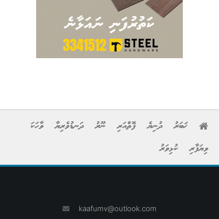
ޚަބަރު
ދުނިޔެ
ފޮތްއަރި
ނޫރު
ދަނޑުވެރިޔާ
ވާހަކަ
ވިޔަފާރި
ކުޅިވަރު
kaafumv@outlook.com