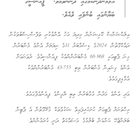
އަޅަމުންދާނެކަމުގައި ދަންނަވަމެވެ." ޕީއެންސީގެ
ބަޔާނުގައި ބުނެފައި ވެއެވެ.
އިލެކްޝަންސް ކޮމިޝަނުން މިދިޔަ މަހު އާންމުކުރި ތަފާސްހިސާބުތަކުން
ދައްކާގޮތުން، 2024ގެ ޑިސެމްބަރު 31ގެ ނިޔަލަށް އެންމެ މެންބަރުން
ގިނަ ޕާޓީއަކީ 68,968 މެންބަރުންނާއެކު ޕީއެންސީއެވެ. ދެވަނައަށް
އެންމެ ގިނައިން މެންބަރުން ތިބީ 43,755 މެންބަރުންނާއެކު
އެމްޑީޕީގައެވެ.
އަދި އެންމެ މަދުން މެމްބަރުން ތިބީ ޔާމީންގެ ޕީއެންއެފްގައެވެ.
މިހާތަނަށް ޕާޓީއަށް ހުށަހެޅިފައިވާ ޝަކުވާތަކާ ގުޅޭގޮތުން އެ ޕާޓީން
ބަލަންޖެހޭ ކަންކަން ބެލުމުގެ މަސައްކަތް ދަނީ ކުރަމުންނެވެ.