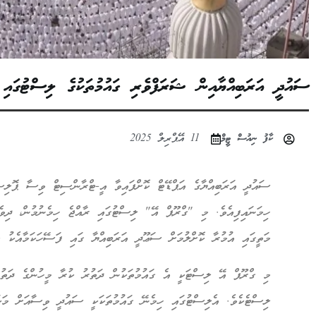
ސައުދީ އަރަބިއްޔާއިން ޝަރަފްވެރި ގައުމުތަކުގެ ލިސްޓުގައި ރ
ކާފު ނިއުސް ޓީމް
11 އޭޕްރިލް 2025
ހިމަނައިފިއެވެ. މި "ގްރޫޕް އޭ" ލިސްޓުގައި ރާއްޖެ ހިމެނުމުން، ދިވެ
މަތީގައި އުމުރާ ކޮށްލުމަށް ސަޢޫދީ އަރަބިއްޔާ ގައި ފަސޭހަކަމާއެކު 
މި ގްރޫޕް އޭ ލިސްޓަކީ އެ ގައުމުތަކުން ދަތުރު ކުރާ މީހުންގެ ދަތުރު
ލިސްޓެކެވެ. އެލިސްޓުގައި ހިމެނޭ ގައުމުތަކަކީ ސައުދީ ވިސާއަށް މަކަ