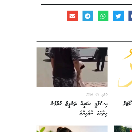
ޖުލައި 24, 2026
ޯޓަށް
އިސްލާމީ ޝަރީއާ ތަންފީޒު ކުރުމުން
ހިތްހަމަ ނުޖެހިއްޖެ