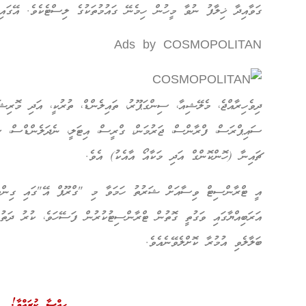
ގަވާއިދާ ޚިލާފު ނުވާ މީހުން ހިމެނޭ ގައުމުތަކުގެ ލިސްޓެކެވެ. އޭގައި 
Ads by COSMOPOLITAN
ދިވެހިރާއްޖެ، މެލޭޝިއާ، ސިންގަޕޫރު، ތައިލެންޑް، ތުރުކީ، އަދި މޮރިޝ
ސައިޕްރަސް، ފްރާންސް، ޖަރުމަން، ގްރީސް، އިޓަލީ، ނެދަލެންޑްސް، ސ
ޗައިނާ (ހޮންކޮންގް އަދި މަކާއޯ އާއެކު) އެވެ.
އީ ޓްރާންސިޓް ވިސާއަށް ޝަރުތު ހަމަވާ މި "ގްރޫޕް އޭ"ގައި ގިންތިކ
އަރަބިއްޔާގައި ވަގުތީ ގޮތުން ޓްރާންސިޓުކުރުން ފަސޭހަވެ، ކުރު ދަތު
ބަލާލެވި އުމުރާ ކޮށްލެވޭނެއެވެ.
ހިއްސާ ކުރައްވާ!