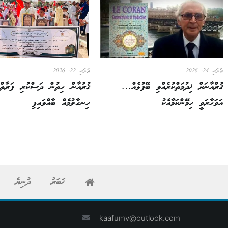
ޖުލައި 24, 2026
ޖުލައި 22, 2026
ޤުރްއާނަށް ޚިދުމަތްކުރެއްވި ބޭފުޅެއް…
ޤުރުއާން ހިތުން ދަސްކުރި ފަރާތްތ
އަވަހާރަވީ ހިމޭންކަމާއެކު
ހިނގާލުމެއް ބާއްވައިފި
ޚަބަރު
ދުނިޔެ
kaafumv@outlook.com