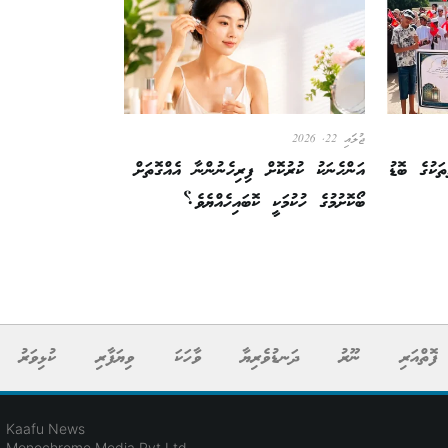
ޖުލައި 22, 2026
ަކުގެ ބޮޑު
އަންހެނަކު ކުރުކޮށް ފިރިހެނުންނާ އެއްގޮތަށް
ބޯކޮށުމުގެ ހުކުމަކީ ކޮބައިހެއްޔެވެ؟
ފޮތްއަރި
ނޫރު
ދަނޑުވެރިޔާ
ވާހަކަ
ވިޔަފާރި
ކުޅިވަރު
Kaafu News
Monochrome Media Pvt Ltd