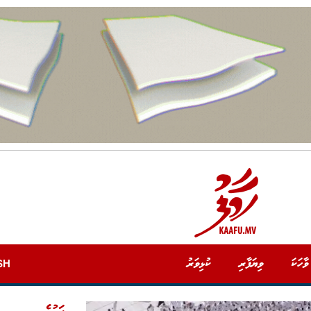
ވާހަކަ
ވިޔަފާރި
ކުޅިވަރު
SH