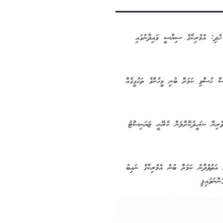
ހެދި: އެމެރިކާގެ ސިޔާސީ މައިދާނުގައި
ސް ހުސްވި ކަމަށް ބުނި މީހުންގެ ތަހުގީގެއް
ެރިން ޝަހީދުކޮށްލަން ކެރޭނީ ޒަޔަނިސްޓު
 އަތުވެދާނެ ކަމަށް ބުނެ އެމެރިކާގެ ނައިބު
ްނަވައިފި