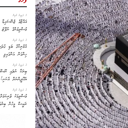
ފަހުގެ
1 ގަޑިއިރު ކުރިން
ޣައްޒާގެ ޖެނޮސައިޑާ 
މުސްލިމުންގެ ނުފޫޒު
2 ގަޑިއިރު ކުރިން
އެމެރިކާގެ ބަޑި ގުދަ
ހިންގަން އަންގައިފި
2 ގަޑިއިރު ކުރިން
ބިރަކާ ނުލައި ނޫސްވ
ޔަހޫދީންނަށް އެކަނި!
2 ގަޑިއިރު ކުރިން
މުސްލިމަކު ވެރިކަމަށް
ރައީސް މީހުން ބިރުގަނ