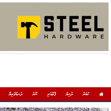
ޚަބަރު
ދުނިޔެ
ފޮތްއަރި
ނޫރު
ދަނޑުވެރިޔާ