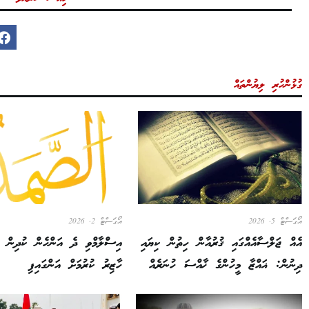
ގުޅުންހުރި ލިޔުންތައް
އޯގަސްޓް 5, 2026
އޯގަސްޓް 2, 2026
އެއް ޖަލްސާއެއްގައި ޤުރުއާން ހިތުން ކިޔައި
އިސްލާމްވި ދެ އަންހެން ކުދިން ކ
ދިނުން: ޣައްޒާ މީހުންގެ ޚާއްސަ ހުނަރެއް
ހާޒިރު ކުރުމަށް އަންގައިފި