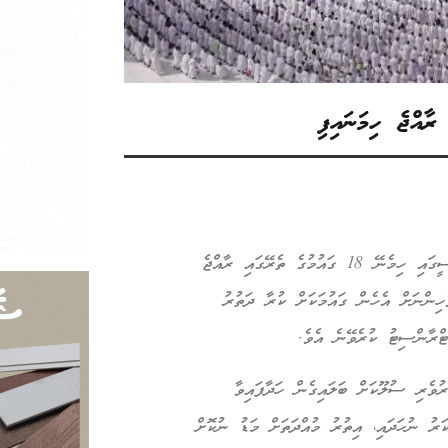
ާއްޖެ ހިމަނައިފި
ސައުދީ އަރަބިއްޔާގެ އަޕްޑޭޓް ކޮށްފައިވާ އީ-ޓްރާންސިޓް ވިސާ ޕޮލިސީގައި ހިމެނޭ 18 ގައުމުގެ ތެރޭގައި ރާއްޖެ
ހިންނަށް އެހެން ގައުމަކަށް ކުރާ ދަތުރު
ޓްރާންސިޓު ކުރެވޭނެ އެވެ.
ވެރި ސުލޫކަށް ބަލައިގެން ހަދާފައިވާ
ރު ނުހަދައި، އިތުރު މުއްދަތަށް މަޑު ނުކޮށް